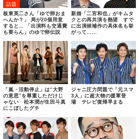
話題
板東英二さん「ゆで卵おま
新婚「二宮和也」がキムタ
へんか？」 局が20個用意
クとの再共演を熱望 すで
すると… 「出演料も交通費
に出演候補作の具体名も挙
も要らん」のゆで卵伝説
がって……
「嵐・活動停止」は“大野
ジャニ圧力問題で「元スマ
の意思”を尊重しただけじ
3人」に超大物の援軍登
ゃない 松本潤が生田斗真
場 テレビ復帰早まる
にこぼしたグチ