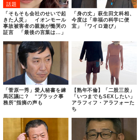
話題
「そもそも会社のせいで起
「身の丈」萩生田文科相、
きた人災」 イオンモール
今度は「幸福の科学に便
事故被害者の親族が慟哭の
宜」「ワイロ遊び」
証言 「最後の言葉は…」
「菅原一秀」愛人秘書を練
【熟年不倫】「二股三股」
馬区議に？ “ブラック事
「いつまでもSEXしたい」
務所”指摘の声も
アラフィフ・アラフォーた
ち