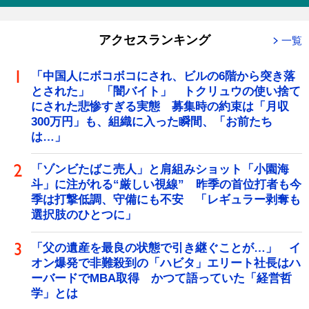
アクセスランキング
一覧
「中国人にボコボコにされ、ビルの6階から突き落
とされた」 「闇バイト」 トクリュウの使い捨て
にされた悲惨すぎる実態 募集時の約束は「月収
300万円」も、組織に入った瞬間、「お前たち
は…」
「ゾンビたばこ売人」と肩組みショット「小園海
斗」に注がれる“厳しい視線” 昨季の首位打者も今
季は打撃低調、守備にも不安 「レギュラー剥奪も
選択肢のひとつに」
「父の遺産を最良の状態で引き継ぐことが…」 イ
オン爆発で非難殺到の「ハビタ」エリート社長はハ
ーバードでMBA取得 かつて語っていた「経営哲
学」とは