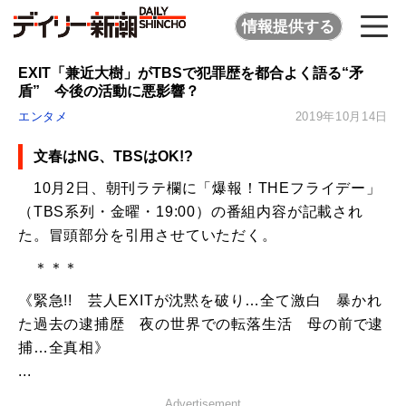
情報提供する
EXIT「兼近大樹」がTBSで犯罪歴を都合よく語る“矛
盾” 今後の活動に悪影響？
エンタメ
2019年10月14日
文春はNG、TBSはOK!?
10月2日、朝刊ラテ欄に「爆報！THEフライデー」
（TBS系列・金曜・19:00）の番組内容が記載され
た。冒頭部分を引用させていただく。
＊＊＊
《緊急!! 芸人EXITが沈黙を破り…全て激白 暴かれ
た過去の逮捕歴 夜の世界での転落生活 母の前で逮
捕…全真相》
...
Advertisement