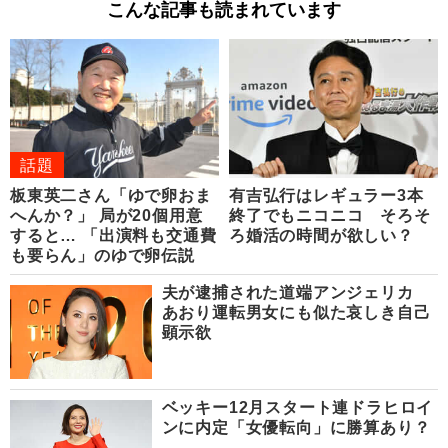
こんな記事も読まれています
話題
板東英二さん「ゆで卵おま
有吉弘行はレギュラー3本
へんか？」 局が20個用意
終了でもニコニコ そろそ
すると… 「出演料も交通費
ろ婚活の時間が欲しい？
も要らん」のゆで卵伝説
夫が逮捕された道端アンジェリカ
あおり運転男女にも似た哀しき自己
顕示欲
ベッキー12月スタート連ドラヒロイ
ンに内定「女優転向」に勝算あり？