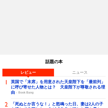
話題の本
レビュー
ニュース
英国で「末席」を用意された天皇陛下を「最前列」
に呼び寄せた人物とは？ 天皇陛下が尊敬される理
由
Book Bang
「死ぬとか言うな！」と怒鳴った日、妻は2人の子