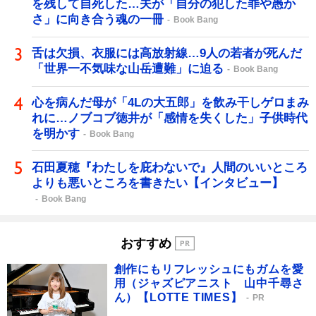
を残して自死した…夫が「自分の犯した罪や愚か
さ」に向き合う魂の一冊
Book Bang
舌は欠損、衣服には高放射線…9人の若者が死んだ
「世界一不気味な山岳遭難」に迫る
Book Bang
心を病んだ母が「4Lの大五郎」を飲み干しゲロまみ
れに…ノブコブ徳井が「感情を失くした」子供時代
を明かす
Book Bang
石田夏穂『わたしを庇わないで』人間のいいところ
よりも悪いところを書きたい【インタビュー】
Book Bang
おすすめ
創作にもリフレッシュにもガムを愛
用（ジャズピアニスト 山中千尋さ
ん）【LOTTE TIMES】
PR