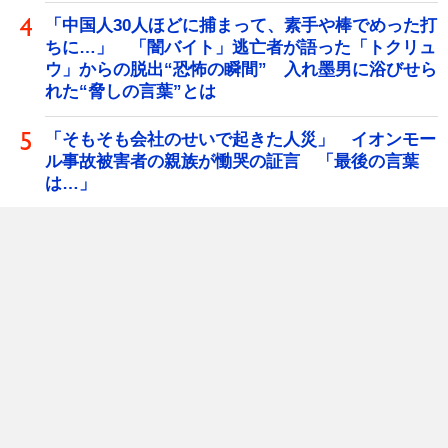
「中国人30人ほどに捕まって、素手や棒でめった打
ちに…」 「闇バイト」逃亡者が語った「トクリュ
ウ」からの脱出“恐怖の瞬間” 入れ墨男に浴びせら
れた“脅しの言葉”とは
「そもそも会社のせいで起きた人災」 イオンモー
ル事故被害者の親族が慟哭の証言 「最後の言葉
は…」