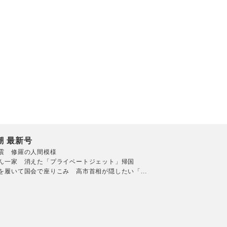
潮 最新号
震 修羅の人間模様
ん一家 消えた「プライベートジェット」帰国
を履いて国会で座りこみ 高市首相が隠したい「...