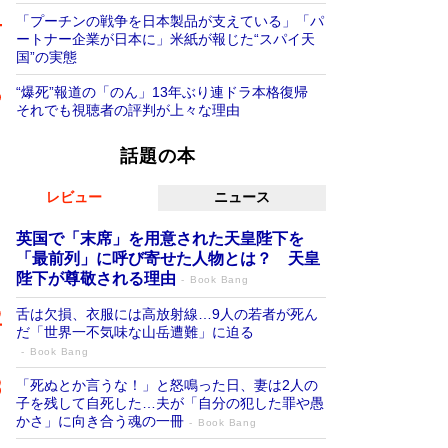
「プーチンの戦争を日本製品が支えている」「パ
ートナー企業が日本に」米紙が報じた“スパイ天
国”の実態
“爆死”報道の「のん」13年ぶり連ドラ本格復帰
それでも視聴者の評判が上々な理由
話題の本
レビュー
ニュース
英国で「末席」を用意された天皇陛下を
「最前列」に呼び寄せた人物とは？ 天皇
陛下が尊敬される理由
Book Bang
舌は欠損、衣服には高放射線…9人の若者が死ん
だ「世界一不気味な山岳遭難」に迫る
Book Bang
「死ぬとか言うな！」と怒鳴った日、妻は2人の
子を残して自死した…夫が「自分の犯した罪や愚
かさ」に向き合う魂の一冊
Book Bang