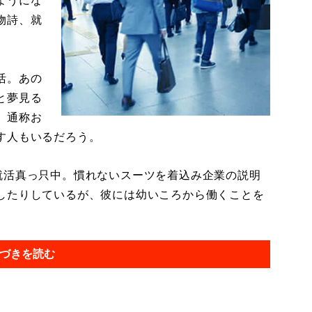
ようにな
物詩、就
活。あの
と夢見る
、通称お
す人もいるだろう。
活真っ只中。慣れないスーツを着込み企業の説明
したりしているが、彼には幼いころから働くことを
づきを読む