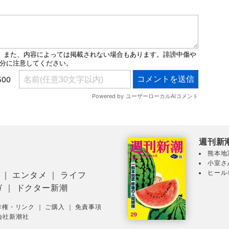
週刊新
熊本地
小室さ
ヒール
｜
エンタメ
｜
ライフ
ガ
｜
ドクター新潮
作権・リンク
｜
ご購入
｜
免責事項
会社新潮社