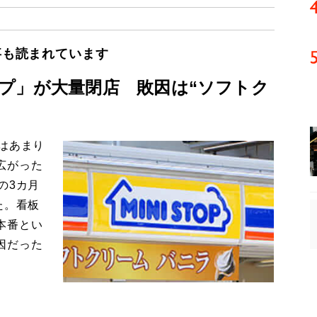
事も読まれています
プ」が大量閉店 敗因は“ソフトク
はあまり
広がった
の3カ月
た。看板
本番とい
因だった