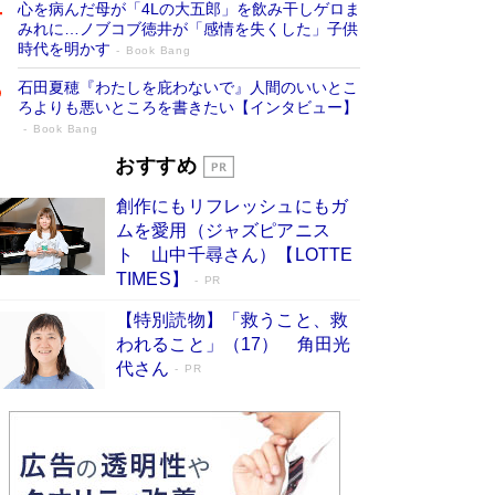
心を病んだ母が「4Lの大五郎」を飲み干しゲロま
みれに…ノブコブ徳井が「感情を失くした」子供
時代を明かす
Book Bang
石田夏穂『わたしを庇わないで』人間のいいとこ
ろよりも悪いところを書きたい【インタビュー】
Book Bang
「叱って伸びるやつは、褒めたらもっと伸
おすすめ
びる」俳優・高嶋政伸が家族に教わっ
創作にもリフレッシュにもガ
た“人を育てるコツ”…芸への考え方を明か
ムを愛用（ジャズピアニス
す
Book Bang
ト 山中千尋さん）【LOTTE
「『火垂るの墓』は、大嘘である」原作者が抱き
TIMES】
PR
続けた“自責の念”とは…「自己憐憫は描きたくな
い」監督が徹底的にこだわったこと（後編） #
【特別読物】「救うこと、救
戦争の記憶
Book Bang
われること」（17） 角田光
代さん
美輪明宏 晩年の回答を集めた『ほほえんで生き
PR
るための人生相談』がランクイン［エンターテイ
メントベストセラー］
Book Bang
「宇宙兄弟」最終46巻がベストセラー1位 宇宙
開発への関心を押し上げた18年の物語に幕 特装
版には「宇宙で描かれたマンガ」も収録