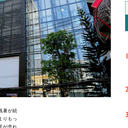
残暑が続
よりもっ
芋が売れ