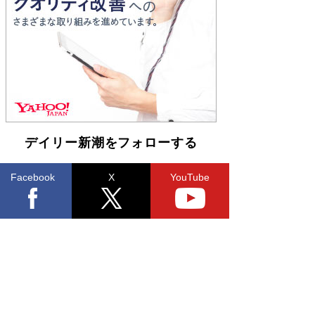
Book Bang
「不意に涙が出そうに…」高嶋政伸が明かし
た“13歳の娘を暴行する役”への葛藤 インティマ
シーコーディネーターに支えられたNHK『大奥』
の裏側
Book Bang
デイリー新潮をフォローする
Facebook
X
YouTube