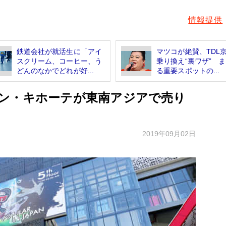
情報提供
鉄道会社が就活生に「アイ
マツコが絶賛、TDL
スクリーム、コーヒー、う
乗り換え“裏ワザ” 
どんのなかでどれが好...
る重要スポットの...
ン・キホーテが東南アジアで売り
」
2019年09月02日