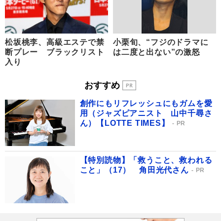
松坂桃李、高級エステで禁
小栗旬、“フジのドラマに
断プレー ブラックリスト
は二度と出ない”の激怒
入り
おすすめ
創作にもリフレッシュにもガムを愛
用（ジャズピアニスト 山中千尋さ
ん）【LOTTE TIMES】
PR
【特別読物】「救うこと、救われる
こと」（17） 角田光代さん
PR