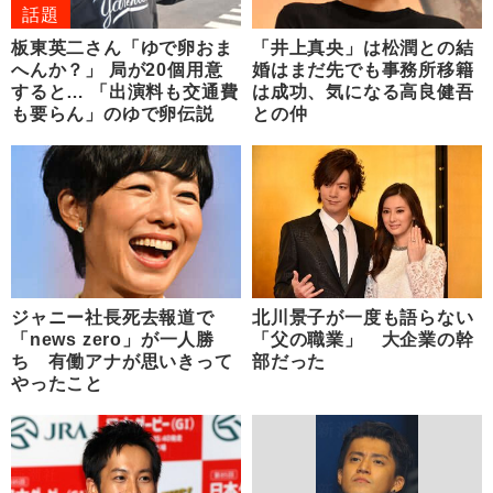
話題
板東英二さん「ゆで卵おま
「井上真央」は松潤との結
へんか？」 局が20個用意
婚はまだ先でも事務所移籍
すると… 「出演料も交通費
は成功、気になる高良健吾
も要らん」のゆで卵伝説
との仲
ジャニー社長死去報道で
北川景子が一度も語らない
「news zero」が一人勝
「父の職業」 大企業の幹
ち 有働アナが思いきって
部だった
やったこと