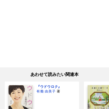
あわせて読みたい関連本
『ウドウロク』
有働 由美子
著