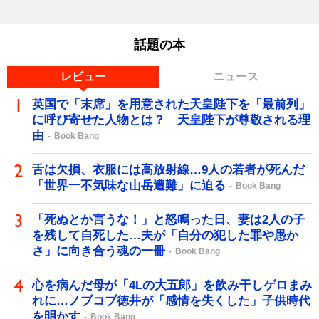
話題の本
レビュー
ニュース
英国で「末席」を用意された天皇陛下を「最前列」
に呼び寄せた人物とは？ 天皇陛下が尊敬される理
由
Book Bang
舌は欠損、衣服には高放射線…9人の若者が死んだ
「世界一不気味な山岳遭難」に迫る
Book Bang
「死ぬとか言うな！」と怒鳴った日、妻は2人の子
を残して自死した…夫が「自分の犯した罪や愚か
さ」に向き合う魂の一冊
Book Bang
心を病んだ母が「4Lの大五郎」を飲み干しゲロまみ
れに…ノブコブ徳井が「感情を失くした」子供時代
を明かす
Book Bang