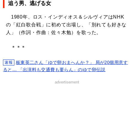
追う男、逃げる女
1980年、ロス・インディオス＆シルヴィアはNHK
の「紅白歌合戦」に初めて出場し、「別れても好きな
人」（作詞・作曲：佐々木勉）を歌った。
＊＊＊
板東英二さん「ゆで卵おまへんか？」 局が20個用意す
速報
ると… 「出演料も交通費も要らん」のゆで卵伝説
advertisement