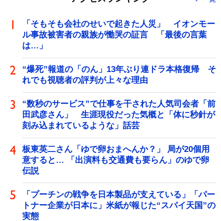
「そもそも会社のせいで起きた人災」 イオンモー
ル事故被害者の親族が慟哭の証言 「最後の言葉
は…」
“爆死”報道の「のん」13年ぶり連ドラ本格復帰 そ
れでも視聴者の評判が上々な理由
“数秒のサービス”で仕事を干された人気司会者「前
田武彦さん」 生涯現役だった気概と「体に秒針が
刻み込まれているような」話芸
板東英二さん「ゆで卵おまへんか？」 局が20個用
意すると… 「出演料も交通費も要らん」のゆで卵
伝説
「プーチンの戦争を日本製品が支えている」「パー
トナー企業が日本に」米紙が報じた“スパイ天国”の
実態