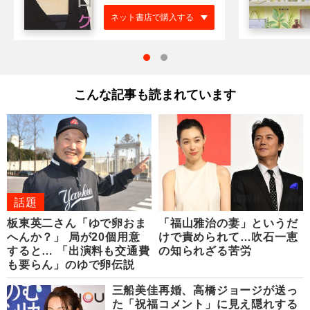
ネット書店で購入する
こんな記事も読まれています
話題
板東英二さん「ゆで卵おま
「福山雅治の妻」というだ
へんか？」 局が20個用意
けで責められて…吹石一恵
すると… 「出演料も交通費
の知られざる苦労
も要らん」のゆで卵伝説
三船美佳再婚、高橋ジョージが送っ
た「祝福コメント」に見え隠れする