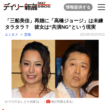
情報提供する
「三船美佳」再婚に「高橋ジョージ」は未練
タラタラ？ 彼女は“共演NG”という現実
エンタメ
芸能
2019年05月05日
かつての“おしどり夫婦”は…（
他の写真を見る
）