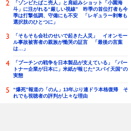
「ゾンビたばこ売人」と肩組みショット「小園海
斗」に注がれる“厳しい視線” 昨季の首位打者も今
季は打撃低調、守備にも不安 「レギュラー剥奪も
選択肢のひとつに」
「そもそも会社のせいで起きた人災」 イオンモー
ル事故被害者の親族が慟哭の証言 「最後の言葉
は…」
「プーチンの戦争を日本製品が支えている」「パー
トナー企業が日本に」米紙が報じた“スパイ天国”の
実態
“爆死”報道の「のん」13年ぶり連ドラ本格復帰 そ
れでも視聴者の評判が上々な理由