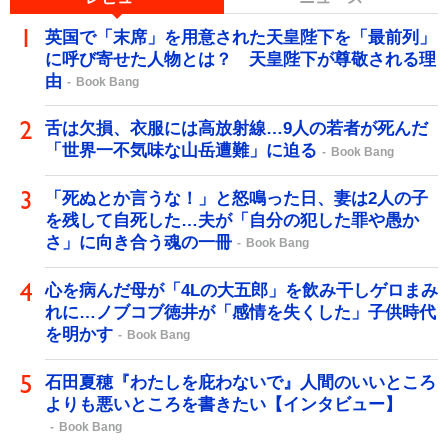
英国で「末席」を用意された天皇陛下を「最前列」
に呼び寄せた人物とは？ 天皇陛下が尊敬される理
由
Book Bang
舌は欠損、衣服には高放射線…9人の若者が死んだ
「世界一不気味な山岳遭難」に迫る
Book Bang
「死ぬとか言うな！」と怒鳴った日、妻は2人の子
を残して自死した…夫が「自分の犯した罪や愚か
さ」に向き合う魂の一冊
Book Bang
心を病んだ母が「4Lの大五郎」を飲み干しゲロまみ
れに…ノブコブ徳井が「感情を失くした」子供時代
を明かす
Book Bang
石田夏穂『わたしを庇わないで』人間のいいところ
よりも悪いところを書きたい【インタビュー】
Book Bang