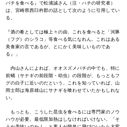
バチを食べる』で松浦誠さん（注・ハチの研究者）
は、宮崎県西臼杵郡の話として次のように引用してい
る。
『酒の肴としては極上々の由、これを食べると「河豚
（フグ）のシラコ」等食べる気になれん。これはある
美食家の言であるが、とにかく美味しいものであ
る』」
内山さんによれば、オオスズメバチの中でも、特に
前蛹（サナギの前段階・幼虫）の段階が、もっともフ
グの白子に近いのだという。これを知っていれば、山
岡士郎は海原雄山にサナギを喰わせていたかもしれな
い。
もっとも、こうした昆虫を食べるには専門家のノウ
ハウが必要。最低限加熱はしなければいけない。「そ
うか美味いのか！」と素人が簡単に飛びついたら大変