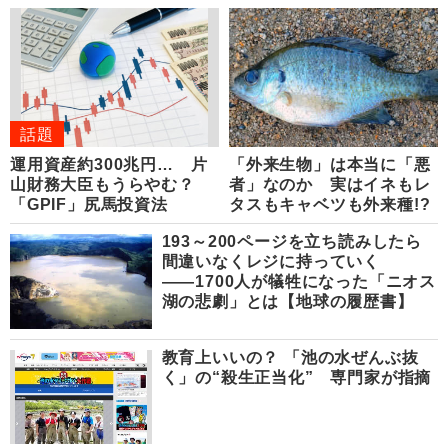
話題
運用資産約300兆円… 片
「外来生物」は本当に「悪
山財務大臣もうらやむ？
者」なのか 実はイネもレ
「GPIF」尻馬投資法
タスもキャベツも外来種!?
193～200ページを立ち読みしたら
間違いなくレジに持っていく
――1700人が犠牲になった「ニオス
湖の悲劇」とは【地球の履歴書】
教育上いいの？ 「池の水ぜんぶ抜
く」の“殺生正当化” 専門家が指摘