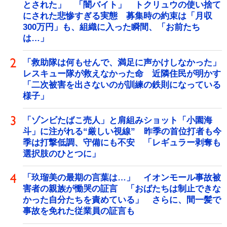
とされた」 「闇バイト」 トクリュウの使い捨て
にされた悲惨すぎる実態 募集時の約束は「月収
300万円」も、組織に入った瞬間、「お前たち
は…」
「救助隊は何もせんで、満足に声かけしなかった」
レスキュー隊が救えなかった命 近隣住民が明かす
「二次被害を出さないのが訓練の鉄則になっている
様子」
「ゾンビたばこ売人」と肩組みショット「小園海
斗」に注がれる“厳しい視線” 昨季の首位打者も今
季は打撃低調、守備にも不安 「レギュラー剥奪も
選択肢のひとつに」
「玖瑠美の最期の言葉は…」 イオンモール事故被
害者の親族が慟哭の証言 「おばたちは制止できな
かった自分たちを責めている」 さらに、間一髪で
事故を免れた従業員の証言も