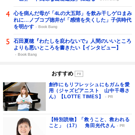
心を病んだ母が「4Lの大五郎」を飲み干しゲロまみ
れに…ノブコブ徳井が「感情を失くした」子供時代
を明かす
Book Bang
石田夏穂『わたしを庇わないで』人間のいいところ
よりも悪いところを書きたい【インタビュー】
Book Bang
おすすめ
創作にもリフレッシュにもガムを愛
用（ジャズピアニスト 山中千尋さ
ん）【LOTTE TIMES】
PR
【特別読物】「救うこと、救われる
こと」（17） 角田光代さん
PR