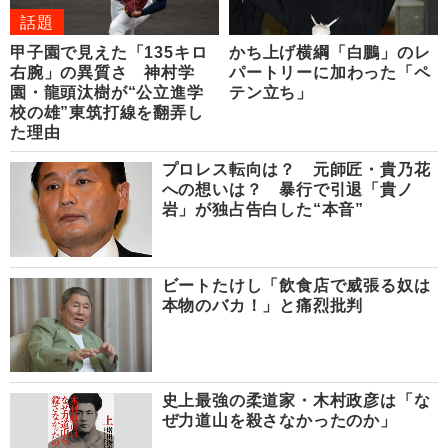
話題
甲子園で見えた「135キロ
かち上げ横綱「白鵬」のレ
右腕」の異質さ 神村学
パートリーに加わった「ペ
園・龍頭汰樹が“公立進学
テン立ち」
校の雄”東筑打線を翻弄し
た理由
プロレス転向は？ 元師匠・貴乃花
への想いは？ 暴行で引退「貴ノ
岩」が独占告白した“本音”
ビートたけし「飲食店で威張る奴は
本物のバカ！」と痛烈批判
史上最強の柔道家・木村政彦は「な
ぜ力道山を殺さなかったのか」