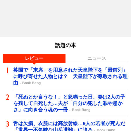
話題の本
レビュー
ニュース
英国で「末席」を用意された天皇陛下を「最前列」
に呼び寄せた人物とは？ 天皇陛下が尊敬される理
由
Book Bang
「死ぬとか言うな！」と怒鳴った日、妻は2人の子
を残して自死した…夫が「自分の犯した罪や愚か
さ」に向き合う魂の一冊
Book Bang
舌は欠損、衣服には高放射線…9人の若者が死んだ
「世界一不気味な山岳遭難」に迫る
Book Bang