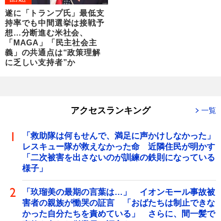
遂に「トランプ氏」最低支
持率でも中間選挙は接戦予
想…分断進む米社会、
「MAGA」「民主社会主
義」の共通点は“政策理解
に乏しい支持者”か
アクセスランキング
一覧
「救助隊は何もせんで、満足に声かけしなかった」
レスキュー隊が救えなかった命 近隣住民が明かす
「二次被害を出さないのが訓練の鉄則になっている
様子」
「玖瑠美の最期の言葉は…」 イオンモール事故被
害者の親族が慟哭の証言 「おばたちは制止できな
かった自分たちを責めている」 さらに、間一髪で