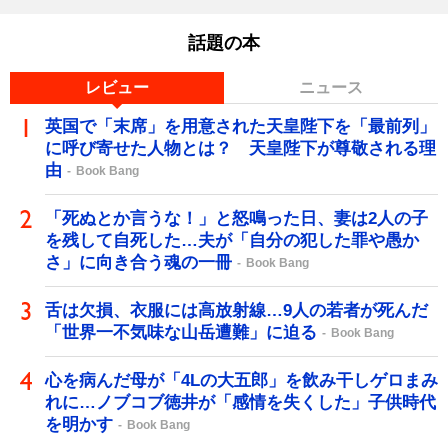
話題の本
レビュー
ニュース
英国で「末席」を用意された天皇陛下を「最前列」
に呼び寄せた人物とは？ 天皇陛下が尊敬される理
由
Book Bang
「死ぬとか言うな！」と怒鳴った日、妻は2人の子
を残して自死した…夫が「自分の犯した罪や愚か
さ」に向き合う魂の一冊
Book Bang
舌は欠損、衣服には高放射線…9人の若者が死んだ
「世界一不気味な山岳遭難」に迫る
Book Bang
心を病んだ母が「4Lの大五郎」を飲み干しゲロまみ
れに…ノブコブ徳井が「感情を失くした」子供時代
を明かす
Book Bang