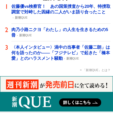
佐藤優vs検察官！ あの国策捜査から20年、特捜取
調室で対峙した因縁の二人がいま語り合ったこと
新潮QUE
肉乃小路ニクヨ「わたし」の人生を生きるための5
冊
新潮QUE
〈本人インタビュー〉渦中の当事者「佐藤二朗」は
何を語ったのか――「フジテレビ」で起きた「橋本
愛」とのハラスメント騒動
新潮QUE
「新潮QUE」とは？