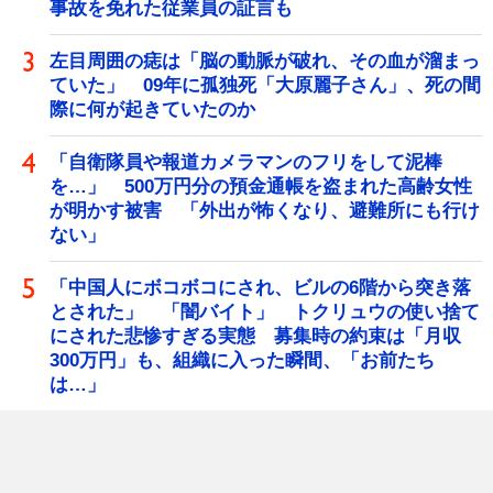
事故を免れた従業員の証言も
左目周囲の痣は「脳の動脈が破れ、その血が溜まっ
ていた」 09年に孤独死「大原麗子さん」、死の間
際に何が起きていたのか
「自衛隊員や報道カメラマンのフリをして泥棒
を…」 500万円分の預金通帳を盗まれた高齢女性
が明かす被害 「外出が怖くなり、避難所にも行け
ない」
「中国人にボコボコにされ、ビルの6階から突き落
とされた」 「闇バイト」 トクリュウの使い捨て
にされた悲惨すぎる実態 募集時の約束は「月収
300万円」も、組織に入った瞬間、「お前たち
は…」