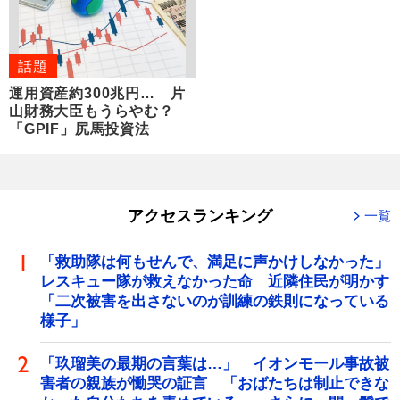
話題
運用資産約300兆円… 片
山財務大臣もうらやむ？
「GPIF」尻馬投資法
アクセスランキング
一覧
「救助隊は何もせんで、満足に声かけしなかった」
レスキュー隊が救えなかった命 近隣住民が明かす
「二次被害を出さないのが訓練の鉄則になっている
様子」
「玖瑠美の最期の言葉は…」 イオンモール事故被
害者の親族が慟哭の証言 「おばたちは制止できな