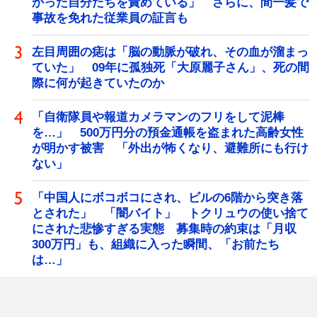
かった自分たちを責めている」 さらに、間一髪で
事故を免れた従業員の証言も
左目周囲の痣は「脳の動脈が破れ、その血が溜まっ
ていた」 09年に孤独死「大原麗子さん」、死の間
際に何が起きていたのか
「自衛隊員や報道カメラマンのフリをして泥棒
を…」 500万円分の預金通帳を盗まれた高齢女性
が明かす被害 「外出が怖くなり、避難所にも行け
ない」
「中国人にボコボコにされ、ビルの6階から突き落
とされた」 「闇バイト」 トクリュウの使い捨て
にされた悲惨すぎる実態 募集時の約束は「月収
300万円」も、組織に入った瞬間、「お前たち
は…」