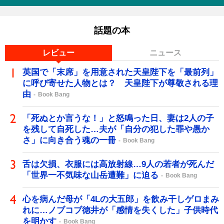
話題の本
レビュー
ニュース
英国で「末席」を用意された天皇陛下を「最前列」
に呼び寄せた人物とは？ 天皇陛下が尊敬される理
由
Book Bang
「死ぬとか言うな！」と怒鳴った日、妻は2人の子
を残して自死した…夫が「自分の犯した罪や愚か
さ」に向き合う魂の一冊
Book Bang
舌は欠損、衣服には高放射線…9人の若者が死んだ
「世界一不気味な山岳遭難」に迫る
Book Bang
心を病んだ母が「4Lの大五郎」を飲み干しゲロまみ
れに…ノブコブ徳井が「感情を失くした」子供時代
を明かす
Book Bang