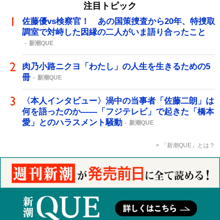
注目トピック
佐藤優vs検察官！ あの国策捜査から20年、特捜取
調室で対峙した因縁の二人がいま語り合ったこと
新潮QUE
肉乃小路ニクヨ「わたし」の人生を生きるための5
冊
新潮QUE
〈本人インタビュー〉渦中の当事者「佐藤二朗」は
何を語ったのか――「フジテレビ」で起きた「橋本
愛」とのハラスメント騒動
新潮QUE
「新潮QUE」とは？