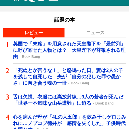
話題の本
レビュー
ニュース
英国で「末席」を用意された天皇陛下を「最前列」
に呼び寄せた人物とは？ 天皇陛下が尊敬される理
由
Book Bang
「死ぬとか言うな！」と怒鳴った日、妻は2人の子
を残して自死した…夫が「自分の犯した罪や愚か
さ」に向き合う魂の一冊
Book Bang
舌は欠損、衣服には高放射線…9人の若者が死んだ
「世界一不気味な山岳遭難」に迫る
Book Bang
心を病んだ母が「4Lの大五郎」を飲み干しゲロまみ
れに…ノブコブ徳井が「感情を失くした」子供時代