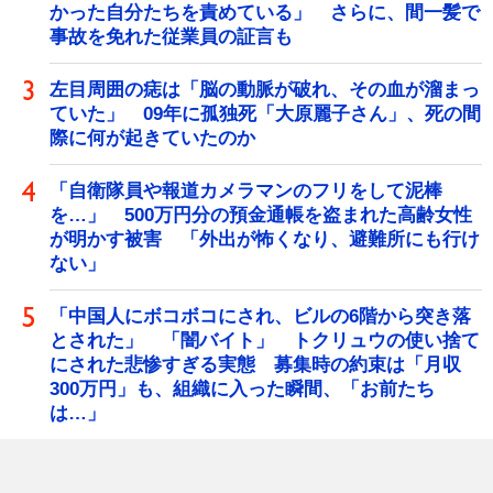
かった自分たちを責めている」 さらに、間一髪で
事故を免れた従業員の証言も
左目周囲の痣は「脳の動脈が破れ、その血が溜まっ
ていた」 09年に孤独死「大原麗子さん」、死の間
際に何が起きていたのか
「自衛隊員や報道カメラマンのフリをして泥棒
を…」 500万円分の預金通帳を盗まれた高齢女性
が明かす被害 「外出が怖くなり、避難所にも行け
ない」
「中国人にボコボコにされ、ビルの6階から突き落
とされた」 「闇バイト」 トクリュウの使い捨て
にされた悲惨すぎる実態 募集時の約束は「月収
300万円」も、組織に入った瞬間、「お前たち
は…」