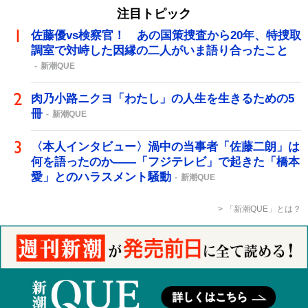
注目トピック
佐藤優vs検察官！ あの国策捜査から20年、特捜取
調室で対峙した因縁の二人がいま語り合ったこと
新潮QUE
肉乃小路ニクヨ「わたし」の人生を生きるための5
冊
新潮QUE
〈本人インタビュー〉渦中の当事者「佐藤二朗」は
何を語ったのか――「フジテレビ」で起きた「橋本
愛」とのハラスメント騒動
新潮QUE
「新潮QUE」とは？