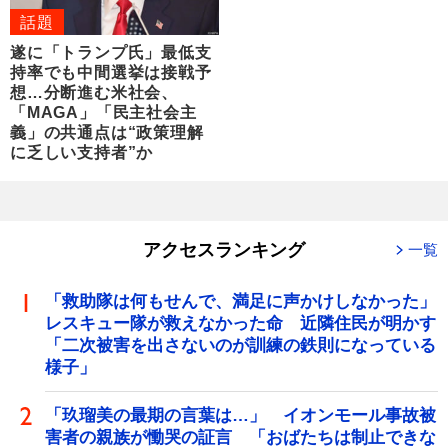
話題
遂に「トランプ氏」最低支
持率でも中間選挙は接戦予
想…分断進む米社会、
「MAGA」「民主社会主
義」の共通点は“政策理解
に乏しい支持者”か
アクセスランキング
一覧
「救助隊は何もせんで、満足に声かけしなかった」
レスキュー隊が救えなかった命 近隣住民が明かす
「二次被害を出さないのが訓練の鉄則になっている
様子」
「玖瑠美の最期の言葉は…」 イオンモール事故被
害者の親族が慟哭の証言 「おばたちは制止できな