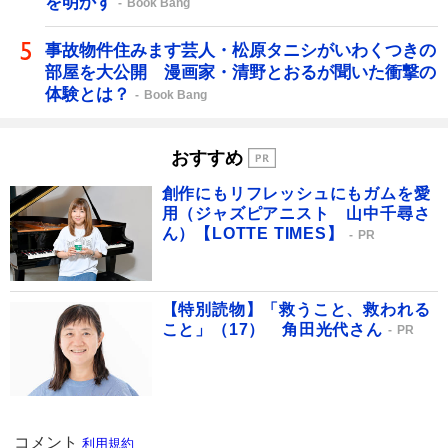
を明かす
Book Bang
事故物件住みます芸人・松原タニシがいわくつきの
部屋を大公開 漫画家・清野とおるが聞いた衝撃の
体験とは？
Book Bang
おすすめ
創作にもリフレッシュにもガムを愛
用（ジャズピアニスト 山中千尋さ
ん）【LOTTE TIMES】
PR
【特別読物】「救うこと、救われる
こと」（17） 角田光代さん
PR