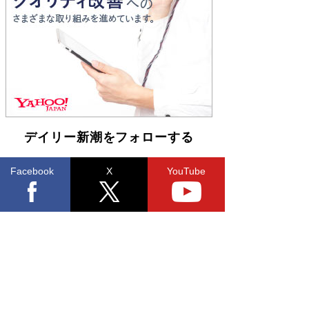
Book Bang
友近氏、絶賛！ 鎌倉を舞台に、孤独を抱えた
人々が新たな一歩を踏み出す連作短篇集『海のほ
とりのプラネット』試し読み
Book Bang
デイリー新潮をフォローする
Facebook
X
YouTube