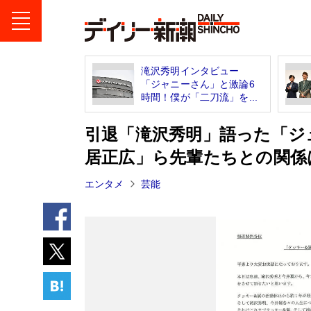
滝沢秀明インタビュー
「ジャニーさん」と激論6
時間！僕が「二刀流」を...
引退「滝沢秀明」語った「ジ
居正広」ら先輩たちとの関係
エンタメ
芸能