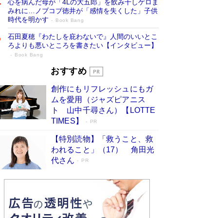
心を病んだ母が「4Lの大五郎」を飲み干しゲロま
みれに…ノブコブ徳井が「感情を失くした」子供
時代を明かす
Book Bang
石田夏穂『わたしを庇わないで』人間のいいとこ
ろよりも悪いところを書きたい【インタビュー】
Book Bang
「叱って伸びるやつは、褒めたらもっと伸
おすすめ
びる」俳優・高嶋政伸が家族に教わっ
創作にもリフレッシュにもガ
た“人を育てるコツ”…芸への考え方を明か
ムを愛用（ジャズピアニス
す
Book Bang
ト 山中千尋さん）【LOTTE
「『火垂るの墓』は、大嘘である」原作者が抱き
TIMES】
PR
続けた“自責の念”とは…「自己憐憫は描きたくな
い」監督が徹底的にこだわったこと（後編） #
【特別読物】「救うこと、救
戦争の記憶
Book Bang
われること」（17） 角田光
代さん
美輪明宏 晩年の回答を集めた『ほほえんで生き
PR
るための人生相談』がランクイン［エンターテイ
メントベストセラー］
Book Bang
「宇宙兄弟」最終46巻がベストセラー1位 宇宙
開発への関心を押し上げた18年の物語に幕 特装
版には「宇宙で描かれたマンガ」も収録