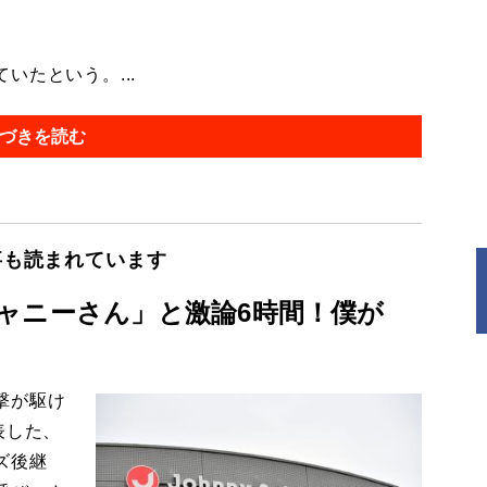
たという。...
づきを読む
事も読まれています
ャニーさん」と激論6時間！僕が
撃が駆け
表した、
ズ後継