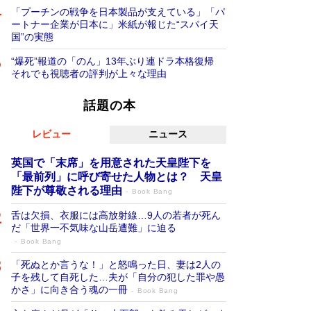
「プーチンの戦争を日本製品が支えている」「パ
ートナー企業が日本に」米紙が報じた“スパイ天
国”の実態
“爆死”報道の「のん」13年ぶり連ドラ本格復帰
それでも視聴者の評判が上々な理由
話題の本
レビュー
ニュース
英国で「末席」を用意された天皇陛下を
「最前列」に呼び寄せた人物とは？ 天皇
陛下が尊敬される理由
Book Bang
舌は欠損、衣服には高放射線…9人の若者が死ん
だ「世界一不気味な山岳遭難」に迫る
Book Bang
「死ぬとか言うな！」と怒鳴った日、妻は2人の
子を残して自死した…夫が「自分の犯した罪や愚
かさ」に向き合う魂の一冊
Book Bang