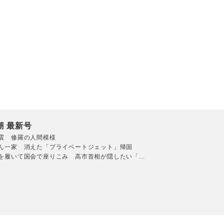
潮 最新号
震 修羅の人間模様
ん一家 消えた「プライベートジェット」帰国
を履いて国会で座りこみ 高市首相が隠したい「...