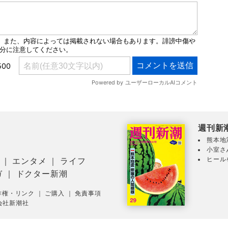
週刊新
熊本地
小室さ
ヒール
｜
エンタメ
｜
ライフ
ガ
｜
ドクター新潮
作権・リンク
｜
ご購入
｜
免責事項
会社新潮社