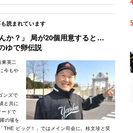
事も読まれています
んか？」 局が20個用意すると…
のゆで卵伝説
板東英二
に今もや
ゴンズで
績と共に
ソードで
活躍の場を
「THE ビッグ！」ではメイン司会に。桂文珍と笑