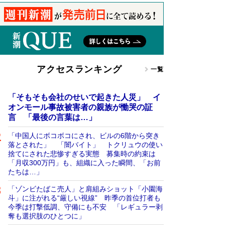
アクセスランキング
一覧
「そもそも会社のせいで起きた人災」 イ
オンモール事故被害者の親族が慟哭の証
言 「最後の言葉は…」
「中国人にボコボコにされ、ビルの6階から突き
落とされた」 「闇バイト」 トクリュウの使い
捨てにされた悲惨すぎる実態 募集時の約束は
「月収300万円」も、組織に入った瞬間、「お前
たちは…」
「ゾンビたばこ売人」と肩組みショット「小園海
斗」に注がれる“厳しい視線” 昨季の首位打者も
今季は打撃低調、守備にも不安 「レギュラー剥
奪も選択肢のひとつに」