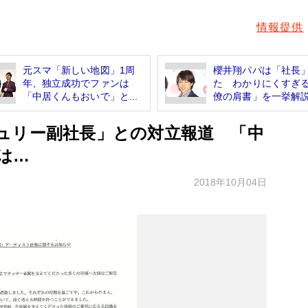
情報提供
元スマ「新しい地図」1周
櫻井翔パパは「社長
年、独立成功でファンは
た わかりにくすぎ
「中居くんもおいで」と...
僚の肩書」を一挙解
ュリー副社長」との対立報道 「中
は…
2018年10月04日