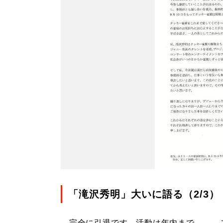
「滝沢秀明」大いに語る（2/3）
完全に引退です。活動は年内まで――。こ