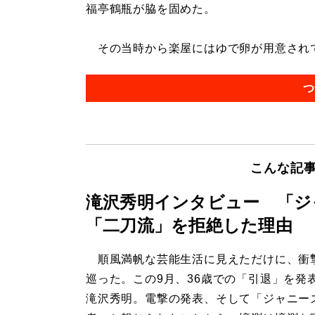
福亭鶴瓶が脇を固めた。
その当時から楽屋にはゆで卵が用意されてい
つ
こんな記
滝沢秀明インタビュー 「ジ
「二刀流」を拒絶した理由
順風満帆な芸能生活に見えただけに、衝
巡った。この9月、36歳での「引退」を発
滝沢秀明。電撃の発表、そして「ジャニー