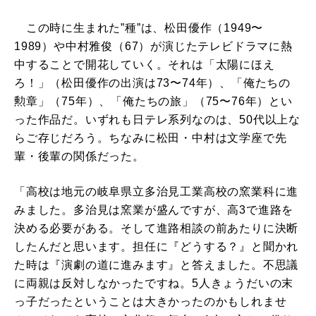
この時に生まれた”種”は、松田優作（1949〜
1989）や中村雅俊（67）が演じたテレビドラマに熱
中することで開花していく。それは「太陽にほえ
ろ！」（松田優作の出演は73〜74年）、「俺たちの
勲章」（75年）、「俺たちの旅」（75〜76年）とい
った作品だ。いずれも日テレ系列なのは、50代以上な
らご存じだろう。ちなみに松田・中村は文学座で先
輩・後輩の関係だった。
「高校は地元の岐阜県立多治見工業高校の窯業科に進
みました。多治見は窯業が盛んですが、高3で進路を
決める必要がある。そして進路相談の前あたりに決断
したんだと思います。担任に『どうする？』と聞かれ
た時は『演劇の道に進みます』と答えました。不思議
に両親は反対しなかったですね。5人きょうだいの末
っ子だったということは大きかったのかもしれませ