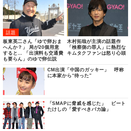
話題
板東英二さん「ゆで卵おま
木村拓哉が主演の話題作
へんか？」 局が20個用意
「検察側の罪人」に熱烈な
すると… 「出演料も交通費
キムタクファンは怒り心頭
も要らん」のゆで卵伝説
CM出演「中国のガッキー」 呼称
に本家から“待った”
「SMAPに脅威を感じた」 ビート
たけしの「愛すべきバカ論」