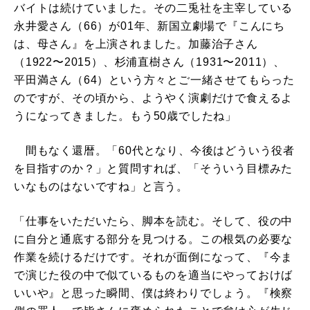
バイトは続けていました。その二兎社を主宰している
永井愛さん（66）が01年、新国立劇場で『こんにち
は、母さん』を上演されました。加藤治子さん
（1922〜2015）、杉浦直樹さん（1931〜2011）、
平田満さん（64）という方々とご一緒させてもらった
のですが、その頃から、ようやく演劇だけで食えるよ
うになってきました。もう50歳でしたね」
間もなく還暦。「60代となり、今後はどういう役者
を目指すのか？」と質問すれば、「そういう目標みた
いなものはないですね」と言う。
「仕事をいただいたら、脚本を読む。そして、役の中
に自分と通底する部分を見つける。この根気の必要な
作業を続けるだけです。それが面倒になって、『今ま
で演じた役の中で似ているものを適当にやっておけば
いいや』と思った瞬間、僕は終わりでしょう。『検察