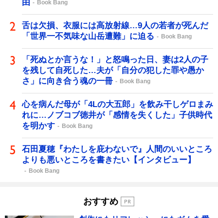
由
Book Bang
舌は欠損、衣服には高放射線…9人の若者が死んだ
「世界一不気味な山岳遭難」に迫る
Book Bang
「死ぬとか言うな！」と怒鳴った日、妻は2人の子
を残して自死した…夫が「自分の犯した罪や愚か
さ」に向き合う魂の一冊
Book Bang
心を病んだ母が「4Lの大五郎」を飲み干しゲロまみ
れに…ノブコブ徳井が「感情を失くした」子供時代
を明かす
Book Bang
石田夏穂『わたしを庇わないで』人間のいいところ
よりも悪いところを書きたい【インタビュー】
Book Bang
おすすめ