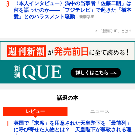
〈本人インタビュー〉渦中の当事者「佐藤二朗」は
何を語ったのか――「フジテレビ」で起きた「橋本
愛」とのハラスメント騒動
新潮QUE
「新潮QUE」とは？
話題の本
レビュー
ニュース
英国で「末席」を用意された天皇陛下を「最前列」
に呼び寄せた人物とは？ 天皇陛下が尊敬される理