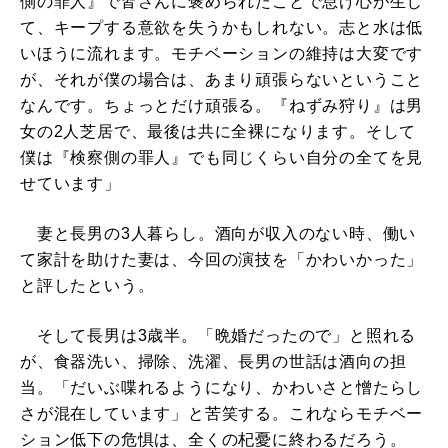
側の罪人』で皆さんに褒められたことで怠け心が生じ
て、キープする意欲を失うかもしれない。志と水は低
いほうに流れます。モチベーションの維持は大変です
が、それが僕の場合は、あまり頑張らないということ
なんです。ちょっとだけ頑張る。『ねずみ狩り』は男
女の2人芝居で、最後は共に全裸になります。そして
僕は『検察側の罪人』でも同じくらい自分の全てを見
せています」
妻と長男の3人暮らし。酒向が収入のない時、働い
て家計を助けた妻は、今回の演技を「かわいかった」
と評したという。
そして長男は3歳半。「晩婚だったので」と照れる
が、食器洗い、掃除、洗濯、長男の世話は酒向の担
当。「だいぶ喋れるようになり、かわいさと憎たらし
さが混在しています」と苦笑する。これならモチベー
ション低下の危惧は、全くの杞憂に終わるだろう。