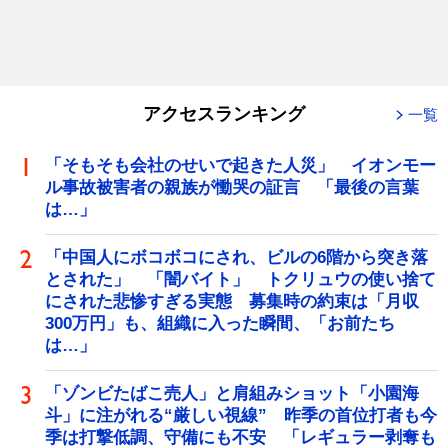
アクセスランキング
一覧
「そもそも会社のせいで起きた人災」 イオンモー
ル事故被害者の親族が慟哭の証言 「最後の言葉
は…」
「中国人にボコボコにされ、ビルの6階から突き落
とされた」 「闇バイト」 トクリュウの使い捨て
にされた悲惨すぎる実態 募集時の約束は「月収
300万円」も、組織に入った瞬間、「お前たち
は…」
「ゾンビたばこ売人」と肩組みショット「小園海
斗」に注がれる“厳しい視線” 昨季の首位打者も今
季は打撃低調、守備にも不安 「レギュラー剥奪も