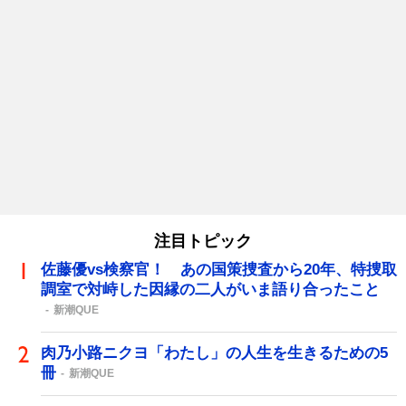
注目トピック
佐藤優vs検察官！ あの国策捜査から20年、特捜取
調室で対峙した因縁の二人がいま語り合ったこと
新潮QUE
肉乃小路ニクヨ「わたし」の人生を生きるための5
冊
新潮QUE