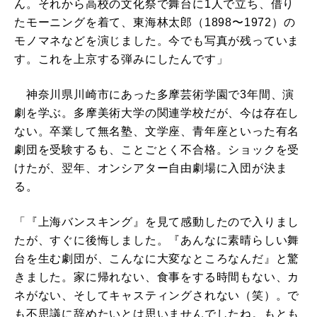
ん。それから高校の文化祭で舞台に1人で立ち、借り
たモーニングを着て、東海林太郎（1898〜1972）の
モノマネなどを演じました。今でも写真が残っていま
す。これを上京する弾みにしたんです」
神奈川県川崎市にあった多摩芸術学園で3年間、演
劇を学ぶ。多摩美術大学の関連学校だが、今は存在し
ない。卒業して無名塾、文学座、青年座といった有名
劇団を受験するも、ことごとく不合格。ショックを受
けたが、翌年、オンシアター自由劇場に入団が決ま
る。
「『上海バンスキング』を見て感動したので入りまし
たが、すぐに後悔しました。『あんなに素晴らしい舞
台を生む劇団が、こんなに大変なところなんだ』と驚
きました。家に帰れない、食事をする時間もない、カ
ネがない、そしてキャスティングされない（笑）。で
も不思議に辞めたいとは思いませんでしたね。もとも