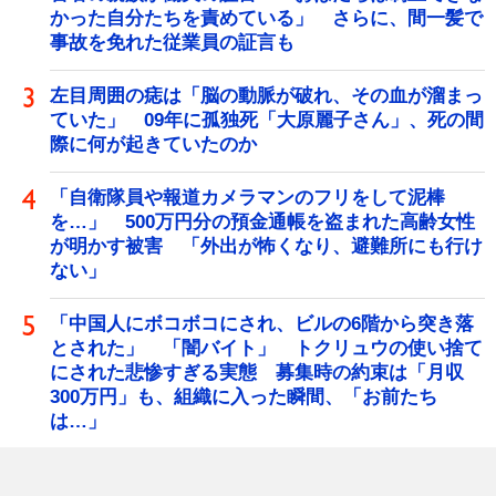
かった自分たちを責めている」 さらに、間一髪で
事故を免れた従業員の証言も
左目周囲の痣は「脳の動脈が破れ、その血が溜まっ
ていた」 09年に孤独死「大原麗子さん」、死の間
際に何が起きていたのか
「自衛隊員や報道カメラマンのフリをして泥棒
を…」 500万円分の預金通帳を盗まれた高齢女性
が明かす被害 「外出が怖くなり、避難所にも行け
ない」
「中国人にボコボコにされ、ビルの6階から突き落
とされた」 「闇バイト」 トクリュウの使い捨て
にされた悲惨すぎる実態 募集時の約束は「月収
300万円」も、組織に入った瞬間、「お前たち
は…」