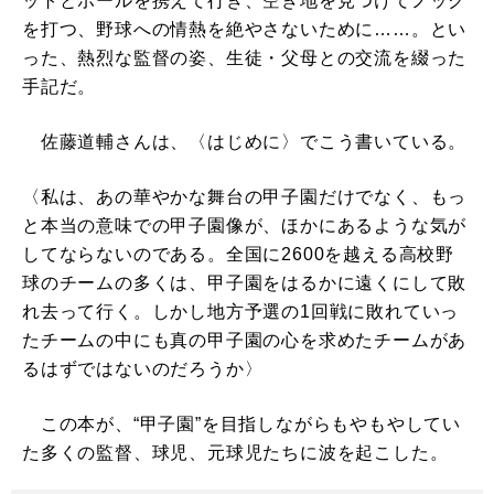
ットとボールを携えて行き、空き地を見つけてノック
を打つ、野球への情熱を絶やさないために……。とい
った、熱烈な監督の姿、生徒・父母との交流を綴った
手記だ。
佐藤道輔さんは、〈はじめに〉でこう書いている。
〈私は、あの華やかな舞台の甲子園だけでなく、もっ
と本当の意味での甲子園像が、ほかにあるような気が
してならないのである。全国に2600を越える高校野
球のチームの多くは、甲子園をはるかに遠くにして敗
れ去って行く。しかし地方予選の1回戦に敗れていっ
たチームの中にも真の甲子園の心を求めたチームがあ
るはずではないのだろうか〉
この本が、“甲子園”を目指しながらもやもやしてい
た多くの監督、球児、元球児たちに波を起こした。