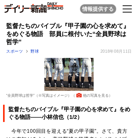
情報提供する
監督たちのバイブル『甲子園の心を求めて』
をめぐる物語 部員に根付いた“全員野球は
哲学”
スポーツ
野球
2018年08月11日
“全員野球は哲学”（※写真はイメージ）（
他の写真を見る
）
監督たちのバイブル『甲子園の心を求めて』をめ
ぐる物語――小林信也（1/2）
今年で100回目を迎える“夏の甲子園”。さて、貴方