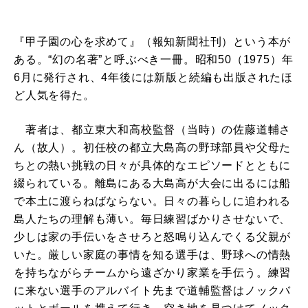
『甲子園の心を求めて』（報知新聞社刊）という本が
ある。“幻の名著”と呼ぶべき一冊。昭和50（1975）年
6月に発行され、4年後には新版と続編も出版されたほ
ど人気を得た。
著者は、都立東大和高校監督（当時）の佐藤道輔さ
ん（故人）。初任校の都立大島高の野球部員や父母た
ちとの熱い挑戦の日々が具体的なエピソードとともに
綴られている。離島にある大島高が大会に出るには船
で本土に渡らねばならない。日々の暮らしに追われる
島人たちの理解も薄い。毎日練習ばかりさせないで、
少しは家の手伝いをさせろと怒鳴り込んでくる父親が
いた。厳しい家庭の事情を知る選手は、野球への情熱
を持ちながらチームから遠ざかり家業を手伝う。練習
に来ない選手のアルバイト先まで道輔監督はノックバ