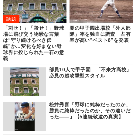
話題
「刺せ！」「殺せ！」野球
夏の甲子園出場校「外人部
場に飛び交う物騒な言葉
隊」率を独自に調査 占有
は“守り続けるべき伝
率が高い“ベスト6”を発表
統”か…変化を好まない野
球界に投じられた一石の意
義
部員10人で甲子園 「不来方高校」
必見の超攻撃型スタイル
松井秀喜「野球に純粋だったのか、
勝負に純粋だったのか、その違いだ
った――」【5連続敬遠の真実】