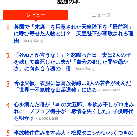
話題の本
レビュー
ニュース
英国で「末席」を用意された天皇陛下を「最前列」
に呼び寄せた人物とは？ 天皇陛下が尊敬される理
由
Book Bang
「死ぬとか言うな！」と怒鳴った日、妻は2人の子
を残して自死した…夫が「自分の犯した罪や愚か
さ」に向き合う魂の一冊
Book Bang
舌は欠損、衣服には高放射線…9人の若者が死んだ
「世界一不気味な山岳遭難」に迫る
Book Bang
心を病んだ母が「4Lの大五郎」を飲み干しゲロまみ
れに…ノブコブ徳井が「感情を失くした」子供時代
を明かす
Book Bang
事故物件住みます芸人・松原タニシがいわくつきの