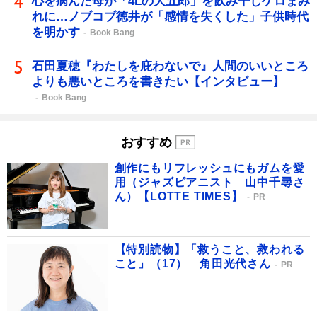
心を病んだ母が「4Lの大五郎」を飲み干しゲロまみ
れに…ノブコブ徳井が「感情を失くした」子供時代
を明かす
Book Bang
石田夏穂『わたしを庇わないで』人間のいいところ
よりも悪いところを書きたい【インタビュー】
Book Bang
おすすめ
創作にもリフレッシュにもガムを愛
用（ジャズピアニスト 山中千尋さ
ん）【LOTTE TIMES】
PR
【特別読物】「救うこと、救われる
こと」（17） 角田光代さん
PR