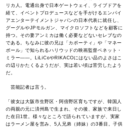
リカ人。電通出身で日本ゲートウェイ、ライブドアを
経て、イベントプロデュースなどを手がけるエンパイ
アエンターテイメントジャパンの日本代表に就任し、
グーグルやJPモルガン、マイクロソフトなどを顧客に
持つ。その妻アンミカは働く必要などないセレブなの
である。ちなみに彼の兄は「カポーティ」や「マネー
ボール」で知られるハリウッドの映画監督ベネット・
ミラー――。LiLiCoやRIKACOにはない品のよさはこ
の辺りかたくるようだが、実は若い頃は苦労したよう
だ。
芸能記者は言う。
「彼女は大阪市生野区・阿倍野区育ちですが、韓国人
の両親の元に済州島で生まれ、その後、家族で来日し
た在日1世。様々なところで語られていますが、実家
はラーメン屋を営み、5人兄弟（姉妹）の3番目。子供