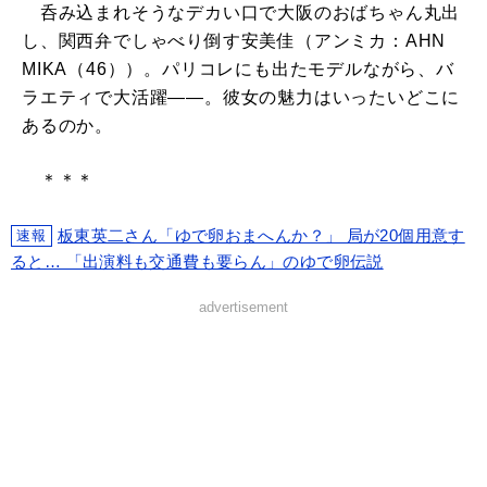
呑み込まれそうなデカい口で大阪のおばちゃん丸出
し、関西弁でしゃべり倒す安美佳（アンミカ：AHN
MIKA（46））。パリコレにも出たモデルながら、バ
ラエティで大活躍――。彼女の魅力はいったいどこに
あるのか。
＊＊＊
板東英二さん「ゆで卵おまへんか？」 局が20個用意す
速報
ると… 「出演料も交通費も要らん」のゆで卵伝説
advertisement