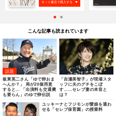
ネット書店で購入する
こんな記事も読まれています
話題
板東英二さん「ゆで卵おま
「吉瀬美智子」が現場スタ
へんか？」 局が20個用意
ッフに夫のグチをこぼ
すると… 「出演料も交通費
す……セレブ妻の本音と
も要らん」のゆで卵伝説
は？
ユッキーナとフジモンが愛娘を通わ
せる「セレブ保育園」の授業料