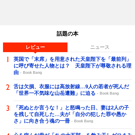
話題の本
レビュー
ニュース
英国で「末席」を用意された天皇陛下を「最前列」
に呼び寄せた人物とは？ 天皇陛下が尊敬される理
由
Book Bang
舌は欠損、衣服には高放射線…9人の若者が死んだ
「世界一不気味な山岳遭難」に迫る
Book Bang
「死ぬとか言うな！」と怒鳴った日、妻は2人の子
を残して自死した…夫が「自分の犯した罪や愚か
さ」に向き合う魂の一冊
Book Bang