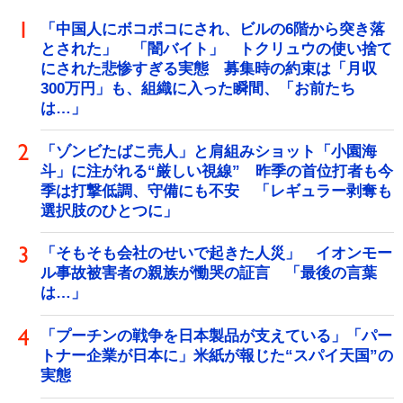
「中国人にボコボコにされ、ビルの6階から突き落
とされた」 「闇バイト」 トクリュウの使い捨て
にされた悲惨すぎる実態 募集時の約束は「月収
300万円」も、組織に入った瞬間、「お前たち
は…」
「ゾンビたばこ売人」と肩組みショット「小園海
斗」に注がれる“厳しい視線” 昨季の首位打者も今
季は打撃低調、守備にも不安 「レギュラー剥奪も
選択肢のひとつに」
「そもそも会社のせいで起きた人災」 イオンモー
ル事故被害者の親族が慟哭の証言 「最後の言葉
は…」
「プーチンの戦争を日本製品が支えている」「パー
トナー企業が日本に」米紙が報じた“スパイ天国”の
実態