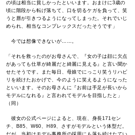
の頃は相当に貧しかったといいます。おまけに3歳の
頃に階段から転げ落ちて、口を切るケガを負って、笑
うと唇が引きつるようになってしまった。それでいじ
められ、相当なコンプレックスだったそうです」
今では想像できないが……。
「それを救ったのがお母さんで、『女の子は顔に欠点
があっても仕草が綺麗だと綺麗に見える』と言い聞か
せたそうです。また毎日、母娘でにっこり笑うリハビ
リを続けたおかげで、今のように笑えるようになった
といいます。そのお母さんに『お前は手足が長いから
モデルになれる』と言われてモデルを目指したと」
（同）
彼女の公式ページによると、現在、身長171セン
チ、B85、W60、H89、さすがモデルという体型だ。
だが、当初はモデル事務所の採用にも落ち続けたてい