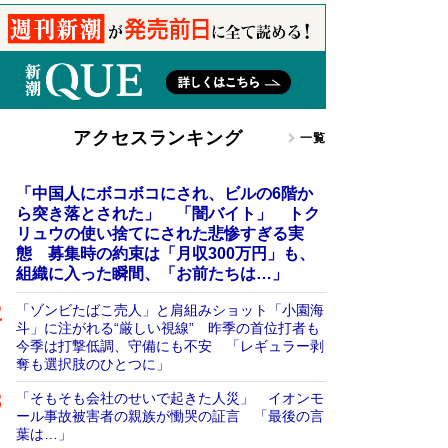
アクセスランキング
一覧
「中国人にボコボコにされ、ビルの6階か
ら突き落とされた」 「闇バイト」 トク
リュウの使い捨てにされた悲惨すぎる実
態 募集時の約束は「月収300万円」も、
組織に入った瞬間、「お前たちは…」
「ゾンビたばこ売人」と肩組みショット「小園海
斗」に注がれる“厳しい視線” 昨季の首位打者も
今季は打撃低調、守備にも不安 「レギュラー剥
奪も選択肢のひとつに」
「そもそも会社のせいで起きた人災」 イオンモ
ール事故被害者の親族が慟哭の証言 「最後の言
葉は…」