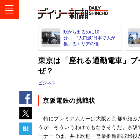
駅から出るのに10
分… “人口減”日本で人が
集まるエリアの怪
東京は「座れる通勤電車」ブ
ぜ？
ビジネス
京阪電鉄の挑戦状
特にプレミアムカーは大阪と京都を結ぶ
うが、そういうわけでもなさそうだ。京阪
ーナーでは、井上欣也・営業推進部取締役