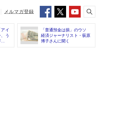
メルマガ登録
「アイ
「普通預金は損」のウソ
ー、う
経済ジャーナリスト・荻原
..
博子さんに聞く