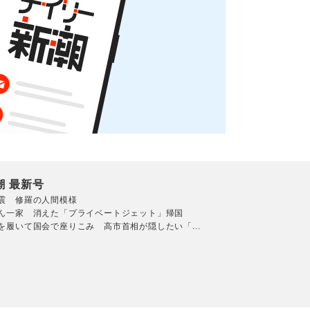
潮 最新号
震 修羅の人間模様
ん一家 消えた「プライベートジェット」帰国
を履いて国会で座りこみ 高市首相が隠したい「...