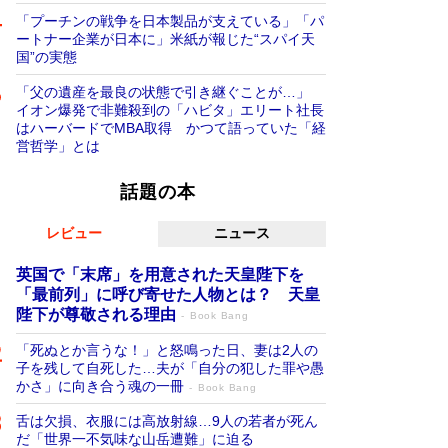
「プーチンの戦争を日本製品が支えている」「パ
ートナー企業が日本に」米紙が報じた“スパイ天
国”の実態
「父の遺産を最良の状態で引き継ぐことが…」
イオン爆発で非難殺到の「ハビタ」エリート社長
はハーバードでMBA取得 かつて語っていた「経
営哲学」とは
話題の本
レビュー
ニュース
英国で「末席」を用意された天皇陛下を
「最前列」に呼び寄せた人物とは？ 天皇
陛下が尊敬される理由
Book Bang
「死ぬとか言うな！」と怒鳴った日、妻は2人の
子を残して自死した…夫が「自分の犯した罪や愚
かさ」に向き合う魂の一冊
Book Bang
舌は欠損、衣服には高放射線…9人の若者が死ん
だ「世界一不気味な山岳遭難」に迫る