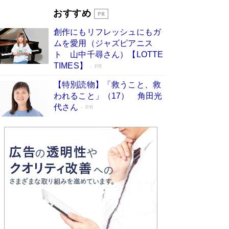
開発への関心を押し上げた18年の物語に幕 特装
おすすめ
版には「宇宙で描かれたマンガ」も収録
Book Bang
創作にもリフレッシュにもガ
友近氏、絶賛！ 鎌倉を舞台に、孤独を抱えた
ムを愛用（ジャズピアニス
人々が新たな一歩を踏み出す連作短篇集『海のほ
ト 山中千尋さん）【LOTTE
とりのプラネット』試し読み
Book Bang
TIMES】
PR
【特別読物】「救うこと、救
われること」（17） 角田光
代さん
PR