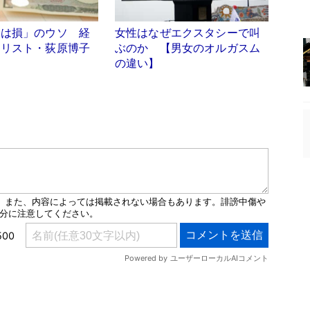
金は損」のウソ 経
女性はなぜエクスタシーで叫
ナリスト・荻原博子
ぶのか 【男女のオルガスム
く
の違い】