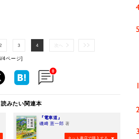
2
3
4
次へ
4/4ページ]
0
て読みたい関連本
『電車道』
磯﨑 憲一郎
著
ネット書店で購入する