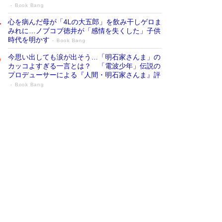
Book Bang
心を病んだ母が「4Lの大五郎」を飲み干しゲロま
みれに…ノブコブ徳井が「感情を失くした」子供
時代を明かす
Book Bang
今思い出しても涙が出そう…「明石家さんま」の
カッコよすぎる一言とは？ 「電波少年」伝説の
プロデューサーによる『人間・明石家さんま』評
Book Bang
「『火垂るの墓』は、大嘘である」原作者
が抱き続けた“自責の念”とは…「自己憐憫
は描きたくない」監督が徹底的にこだわっ
たこと（後編） #戦争の記憶
Book Bang
「叱って伸びるやつは、褒めたらもっと伸びる」
俳優・高嶋政伸が家族に教わった“人を育てるコ
ツ”…芸への考え方を明かす
Book Bang
美輪明宏 晩年の回答を集めた『ほほえんで生き
るための人生相談』がランクイン［エンターテイ
メントベストセラー］
Book Bang
「宇宙兄弟」最終46巻がベストセラー1位 宇宙