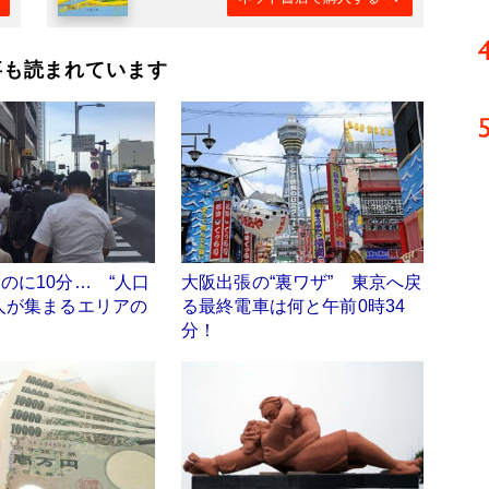
事も読まれています
のに10分… “人口
大阪出張の“裏ワザ” 東京へ戻
人が集まるエリアの
る最終電車は何と午前0時34
分！