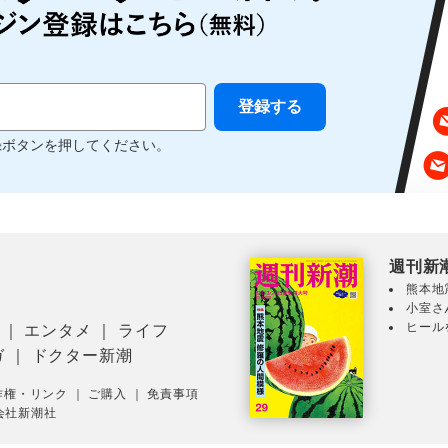
録ボタンを押してください。
週刊新
熊本地
小室さ
ヒール
｜
エンタメ
｜
ライフ
ガ
｜
ドクター新潮
作権・リンク
｜
ご購入
｜
免責事項
会社新潮社