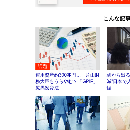
こんな記
話題
運用資産約300兆円… 片山財
駅から出る
務大臣もうらやむ？「GPIF」
減”日本で
尻馬投資法
怪