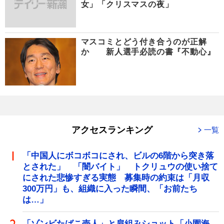
女」「クリスマスの夜」
マスコミとどう付き合うのが正解
か 新人選手必読の書『不動心』
アクセスランキング
一覧
「中国人にボコボコにされ、ビルの6階から突き落
とされた」 「闇バイト」 トクリュウの使い捨て
にされた悲惨すぎる実態 募集時の約束は「月収
300万円」も、組織に入った瞬間、「お前たち
は…」
「ゾンビたばこ売人」と肩組みショット「小園海