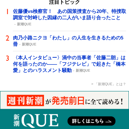
注目トピック
佐藤優vs検察官！ あの国策捜査から20年、特捜取
調室で対峙した因縁の二人がいま語り合ったこと
新潮QUE
肉乃小路ニクヨ「わたし」の人生を生きるための5
冊
新潮QUE
〈本人インタビュー〉渦中の当事者「佐藤二朗」は
何を語ったのか――「フジテレビ」で起きた「橋本
愛」とのハラスメント騒動
新潮QUE
「新潮QUE」とは？