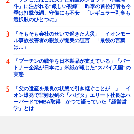
斗」に注がれる“厳しい視線” 昨季の首位打者も今
季は打撃低調、守備にも不安 「レギュラー剥奪も
選択肢のひとつに」
「そもそも会社のせいで起きた人災」 イオンモー
ル事故被害者の親族が慟哭の証言 「最後の言葉
は…」
「プーチンの戦争を日本製品が支えている」「パー
トナー企業が日本に」米紙が報じた“スパイ天国”の
実態
「父の遺産を最良の状態で引き継ぐことが…」 イ
オン爆発で非難殺到の「ハビタ」エリート社長はハ
ーバードでMBA取得 かつて語っていた「経営哲
学」とは