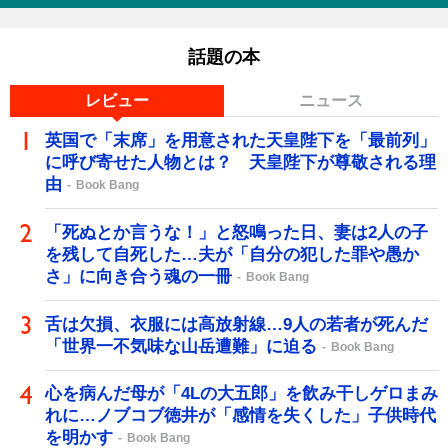
話題の本
レビュー
ニュース
英国で「末席」を用意された天皇陛下を「最前列」
に呼び寄せた人物とは？ 天皇陛下が尊敬される理
由
Book Bang
「死ぬとか言うな！」と怒鳴った日、妻は2人の子
を残して自死した…夫が「自分の犯した罪や愚か
さ」に向き合う魂の一冊
Book Bang
舌は欠損、衣服には高放射線…9人の若者が死んだ
「世界一不気味な山岳遭難」に迫る
Book Bang
心を病んだ母が「4Lの大五郎」を飲み干しゲロまみ
れに…ノブコブ徳井が「感情を失くした」子供時代
を明かす
Book Bang