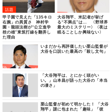
話題
甲子園で見えた「135キロ
大谷翔平、米記者が挙げ
右腕」の異質さ 神村学
る“不満点”は… 〈野球界
園・龍頭汰樹が“公立進学
最大のミステリー〉〈夜は
校の雄”東筑打線を翻弄し
眠ることしか興味ない〉
た理由
いまだから再評価したい栗山監督が
大谷を口説いた最高の「殺し文句」
「大谷翔平は、とにかく頭がい
い。」山本昌が語った大谷の「本当
の凄さ」
栗山監督が初めて明かした！ 「大谷
翔平」謎に包まれた「趣味」「彼