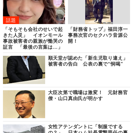
話題
「そもそも会社のせいで起
「財務省トップ」福田淳一
きた人災」 イオンモール
事務次官のセクハラ音源公
事故被害者の親族が慟哭の
開！
証言 「最後の言葉は…」
順天堂が認めた「新生児取り違え」
被害者の告白 公表の裏で“恫喝”
大臣次第で職場は激変！ 元財務官
僚・山口真由氏が明かす
女性アテンダントに「制服でする
の？」 日本ハム社長電撃辞任の裏