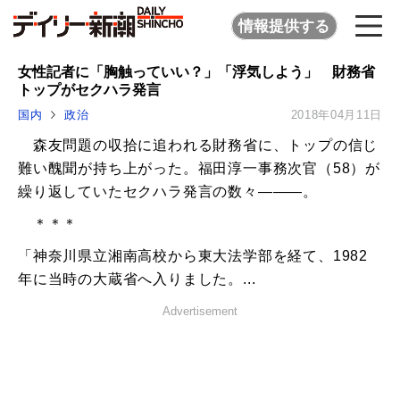
情報提供する
女性記者に「胸触っていい？」「浮気しよう」 財務省
トップがセクハラ発言
国内
政治
2018年04月11日
森友問題の収拾に追われる財務省に、トップの信じ
難い醜聞が持ち上がった。福田淳一事務次官（58）が
繰り返していたセクハラ発言の数々―――。
＊＊＊
「神奈川県立湘南高校から東大法学部を経て、1982
年に当時の大蔵省へ入りました。...
Advertisement