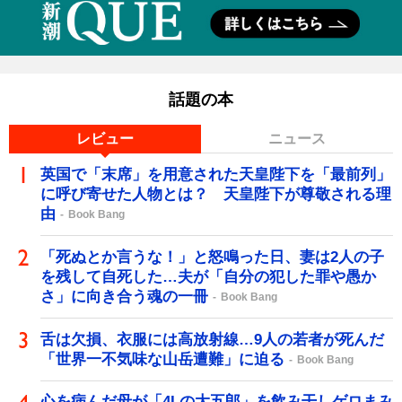
話題の本
レビュー
ニュース
英国で「末席」を用意された天皇陛下を「最前列」
に呼び寄せた人物とは？ 天皇陛下が尊敬される理
由
Book Bang
「死ぬとか言うな！」と怒鳴った日、妻は2人の子
を残して自死した…夫が「自分の犯した罪や愚か
さ」に向き合う魂の一冊
Book Bang
舌は欠損、衣服には高放射線…9人の若者が死んだ
「世界一不気味な山岳遭難」に迫る
Book Bang
心を病んだ母が「4Lの大五郎」を飲み干しゲロまみ