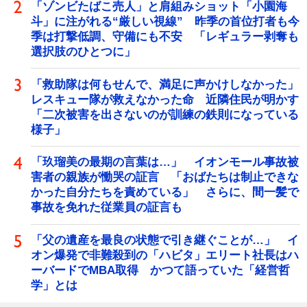
「ゾンビたばこ売人」と肩組みショット「小園海
斗」に注がれる“厳しい視線” 昨季の首位打者も今
季は打撃低調、守備にも不安 「レギュラー剥奪も
選択肢のひとつに」
「救助隊は何もせんで、満足に声かけしなかった」
レスキュー隊が救えなかった命 近隣住民が明かす
「二次被害を出さないのが訓練の鉄則になっている
様子」
「玖瑠美の最期の言葉は…」 イオンモール事故被
害者の親族が慟哭の証言 「おばたちは制止できな
かった自分たちを責めている」 さらに、間一髪で
事故を免れた従業員の証言も
「父の遺産を最良の状態で引き継ぐことが…」 イ
オン爆発で非難殺到の「ハビタ」エリート社長はハ
ーバードでMBA取得 かつて語っていた「経営哲
学」とは