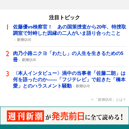
注目トピック
佐藤優vs検察官！ あの国策捜査から20年、特捜取
調室で対峙した因縁の二人がいま語り合ったこと
新潮QUE
肉乃小路ニクヨ「わたし」の人生を生きるための5
冊
新潮QUE
〈本人インタビュー〉渦中の当事者「佐藤二朗」は
何を語ったのか――「フジテレビ」で起きた「橋本
愛」とのハラスメント騒動
新潮QUE
「新潮QUE」とは？