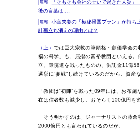
「そもそも会社のせいで起きた人災」
速報
後の言葉は…」
小室夫妻の「極秘帰国プラン」が持ち
速報
計画立ち消えの理由とは？
（上）
では巨大宗教の筆頭格・創価学会の
福の科学」も、屈指の富裕教団といえる。何
立、衆院選を戦ったものの、供託金11億5
選挙に“参戦”し続けているのだから、資産
「教団は“初陣”を戦った09年には、お布
在は信者数も減少し、おそらく100億円を
そう明かすのは、ジャーナリストの藤倉
2000億円とも言われているのだが、