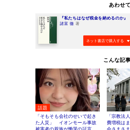
あわせ
『私たちはなぜ税金を納めるのか』
諸富 徹
著
ネット書店で購入する
こんな記
話題
「そもそも会社のせいで起き
「宗教法人
た人災」 イオンモール事故
費増税はま
被害者の親族が慟哭の証言
会さまさま