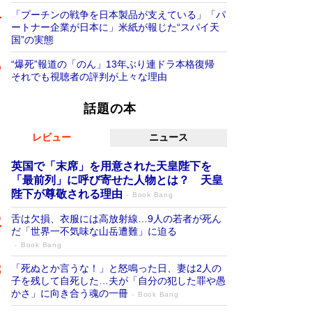
「プーチンの戦争を日本製品が支えている」「パ
ートナー企業が日本に」米紙が報じた“スパイ天
国”の実態
“爆死”報道の「のん」13年ぶり連ドラ本格復帰
それでも視聴者の評判が上々な理由
話題の本
レビュー
ニュース
英国で「末席」を用意された天皇陛下を
「最前列」に呼び寄せた人物とは？ 天皇
陛下が尊敬される理由
Book Bang
舌は欠損、衣服には高放射線…9人の若者が死ん
だ「世界一不気味な山岳遭難」に迫る
Book Bang
「死ぬとか言うな！」と怒鳴った日、妻は2人の
子を残して自死した…夫が「自分の犯した罪や愚
かさ」に向き合う魂の一冊
Book Bang