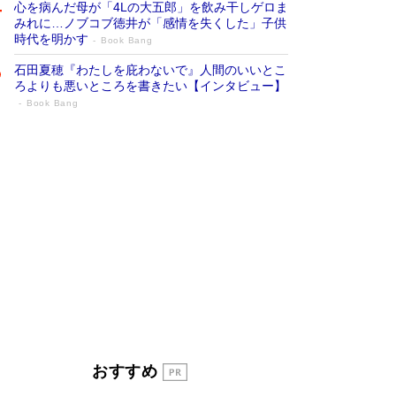
心を病んだ母が「4Lの大五郎」を飲み干しゲロま
みれに…ノブコブ徳井が「感情を失くした」子供
時代を明かす
Book Bang
石田夏穂『わたしを庇わないで』人間のいいとこ
ろよりも悪いところを書きたい【インタビュー】
Book Bang
「叱って伸びるやつは、褒めたらもっと伸
びる」俳優・高嶋政伸が家族に教わっ
た“人を育てるコツ”…芸への考え方を明か
す
Book Bang
「『火垂るの墓』は、大嘘である」原作者が抱き
続けた“自責の念”とは…「自己憐憫は描きたくな
い」監督が徹底的にこだわったこと（後編） #
戦争の記憶
Book Bang
美輪明宏 晩年の回答を集めた『ほほえんで生き
るための人生相談』がランクイン［エンターテイ
メントベストセラー］
Book Bang
「宇宙兄弟」最終46巻がベストセラー1位 宇宙
おすすめ
開発への関心を押し上げた18年の物語に幕 特装
版には「宇宙で描かれたマンガ」も収録