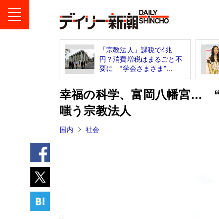
「宗教法人」課税で4兆
円？消費増税はまるごと不
要に “学会さまさま”...
幸福の科学、富岡八幡宮… 
嗤う宗教法人
国内
社会