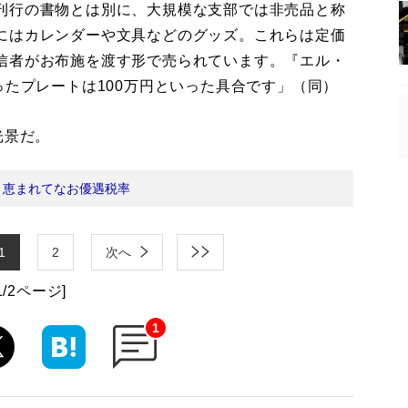
刊行の書物とは別に、大規模な支部では非売品と称
にはカレンダーや文具などのグッズ。これらは定価
信者がお布施を渡す形で売られています。『エル・
ったプレートは100万円といった具合です」（同）
光景だ。
：
恵まれてなお優遇税率
1
2
次へ
1/2ページ]
1