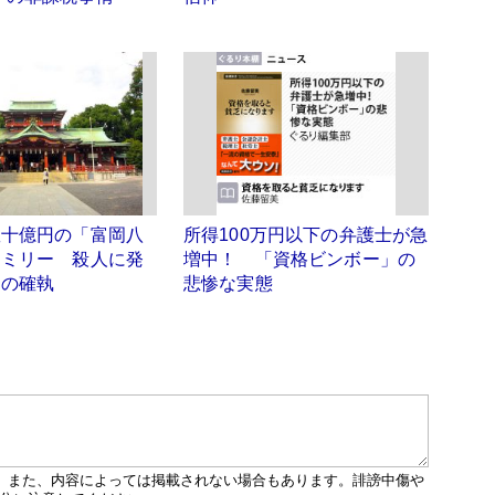
数十億円の「富岡八
所得100万円以下の弁護士が急
ァミリー 殺人に発
増中！ 「資格ビンボー」の
弟の確執
悲惨な実態