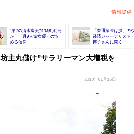
情報提供
“第2の清水富美加”騒動勃発
「普通預金は損」
か 「月9人気女優」の悩
経済ジャーナリスト
める信仰
博子さんに聞く
“坊主丸儲け”サラリーマン大増税を
2018年01月16日