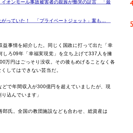
 イオンモール事故被害者の親族が慟哭の証言 「最
上がっていた！ 「プライベートジェット」案も…
収益事情を紹介した。同じく国政に打って出た「幸
しろ09年「幸福実現党」を立ち上げて337人を擁
800万円はごっそり没収。その後もめげることなく各
なくしてはできない芸当だ。
施などで年間収入が300億円を超えていましたが、現
割り込んでいます」
善郎氏。全国の教団施設なども合わせ、総資産は