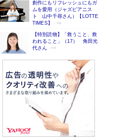
創作にもリフレッシュにもガ
Book Bang
ムを愛用（ジャズピアニス
「不意に涙が出そうに…」高嶋政伸が明かし
ト 山中千尋さん）【LOTTE
た“13歳の娘を暴行する役”への葛藤 インティマ
TIMES】
PR
シーコーディネーターに支えられたNHK『大奥』
の裏側
Book Bang
【特別読物】「救うこと、救
われること」（17） 角田光
代さん
PR