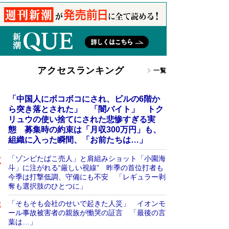
アクセスランキング
一覧
「中国人にボコボコにされ、ビルの6階か
ら突き落とされた」 「闇バイト」 トク
リュウの使い捨てにされた悲惨すぎる実
態 募集時の約束は「月収300万円」も、
組織に入った瞬間、「お前たちは…」
「ゾンビたばこ売人」と肩組みショット「小園海
斗」に注がれる“厳しい視線” 昨季の首位打者も
今季は打撃低調、守備にも不安 「レギュラー剥
奪も選択肢のひとつに」
「そもそも会社のせいで起きた人災」 イオンモ
ール事故被害者の親族が慟哭の証言 「最後の言
葉は…」