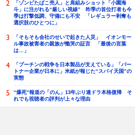
「ゾンビたばこ売人」と肩組みショット「小園海
斗」に注がれる“厳しい視線” 昨季の首位打者も今
季は打撃低調、守備にも不安 「レギュラー剥奪も
選択肢のひとつに」
「そもそも会社のせいで起きた人災」 イオンモー
ル事故被害者の親族が慟哭の証言 「最後の言葉
は…」
「プーチンの戦争を日本製品が支えている」「パー
トナー企業が日本に」米紙が報じた“スパイ天国”の
実態
“爆死”報道の「のん」13年ぶり連ドラ本格復帰 そ
れでも視聴者の評判が上々な理由