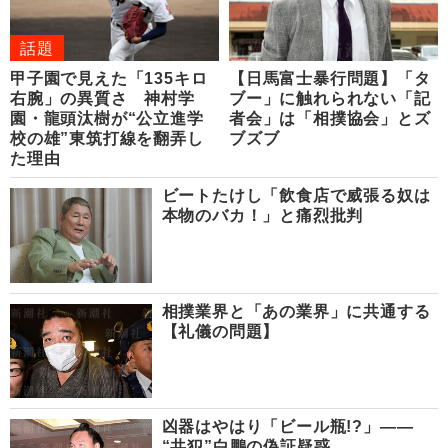
話題
甲子園で見えた「135キロ
【日馬富士暴行問題】「タ
右腕」の異質さ 神村学
ブー」に触れられない「記
園・龍頭汰樹が“公立進学
者会」は「相撲協会」とズ
校の雄”東筑打線を翻弄し
ブズブ
た理由
ビートたけし「飲食店で威張る奴は
本物のバカ！」と痛烈批判
相撲業界と「あの業界」に共通する
【礼儀の問題】
凶器はやはり「ビール瓶!?」――
“共犯”白鵬の偽証疑惑