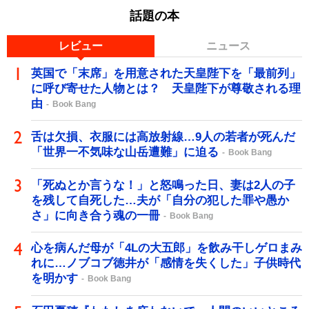
話題の本
レビュー
ニュース
英国で「末席」を用意された天皇陛下を「最前列」
に呼び寄せた人物とは？ 天皇陛下が尊敬される理
由
Book Bang
舌は欠損、衣服には高放射線…9人の若者が死んだ
「世界一不気味な山岳遭難」に迫る
Book Bang
「死ぬとか言うな！」と怒鳴った日、妻は2人の子
を残して自死した…夫が「自分の犯した罪や愚か
さ」に向き合う魂の一冊
Book Bang
心を病んだ母が「4Lの大五郎」を飲み干しゲロまみ
れに…ノブコブ徳井が「感情を失くした」子供時代
を明かす
Book Bang