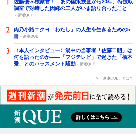
佐藤優vs検察官！ あの国策捜査から20年、特捜取
調室で対峙した因縁の二人がいま語り合ったこと
新潮QUE
肉乃小路ニクヨ「わたし」の人生を生きるための5
冊
新潮QUE
〈本人インタビュー〉渦中の当事者「佐藤二朗」は
何を語ったのか――「フジテレビ」で起きた「橋本
愛」とのハラスメント騒動
新潮QUE
「新潮QUE」とは？