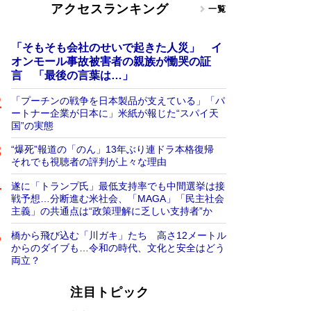
アクセスランキング
一覧
「そもそも会社のせいで起きた人災」 イ
オンモール事故被害者の親族が慟哭の証
言 「最後の言葉は…」
「プーチンの戦争を日本製品が支えている」「パ
ートナー企業が日本に」米紙が報じた“スパイ天
国”の実態
“爆死”報道の「のん」13年ぶり連ドラ本格復帰
それでも視聴者の評判が上々な理由
遂に「トランプ氏」最低支持率でも中間選挙は接
戦予想…分断進む米社会、「MAGA」「民主社会
主義」の共通点は“政策理解に乏しい支持者”か
橋から飛び込む「川ガキ」たち 高さ12メートル
からのダイブも…令和の時代、文化と安全はどう
両立？
注目トピック