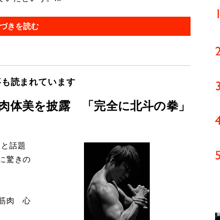
づきを読む
事も読まれています
い肉体美を披露 「完全に北斗の拳」
いと話題
に驚きの
筋肉 心