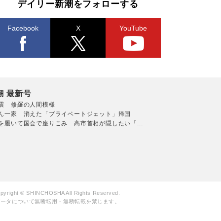
デイリー新潮をフォローする
Facebook
X
YouTube
潮 最新号
震 修羅の人間模様
ん一家 消えた「プライベートジェット」帰国
を履いて国会で座りこみ 高市首相が隠したい「...
pyright © SHINCHOSHA All Rights Reserved.
データについて無断転用・無断転載を禁じます。