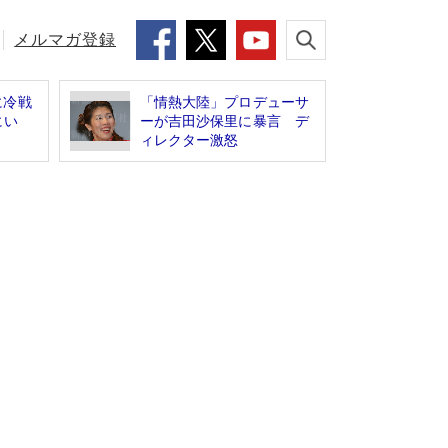
メルマガ登録
に冷戦
「情熱大陸」プロデューサ
にい
ーが吉田沙保里に暴言 デ
ィレクター激怒