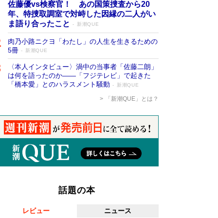
佐藤優vs検察官！ あの国策捜査から20
年、特捜取調室で対峙した因縁の二人がい
ま語り合ったこと
新潮QUE
肉乃小路ニクヨ「わたし」の人生を生きるための
5冊
新潮QUE
〈本人インタビュー〉渦中の当事者「佐藤二朗」
は何を語ったのか――「フジテレビ」で起きた
「橋本愛」とのハラスメント騒動
新潮QUE
「新潮QUE」とは？
話題の本
レビュー
ニュース