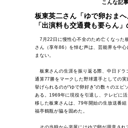
こんな記
板東英二さん「ゆで卵おまへ
「出演料も交通費も要らん」
7月22日に慢性心不全のため亡くなった
さん（享年86）を悼む声は、芸能界を中心
まない。
板東さんの生涯を振り返る際、中日ドラ
通算77勝をマークした野球選手としての実
挙げられるのが“ゆで卵好き”の数々のエピ
ある。1969年に現役を引退し、テレビに
移した板東さんは、79年開始の生放送番組
福亭鶴瓶が脇を固めた。
その当時から楽屋にはゆで卵が用意されてい