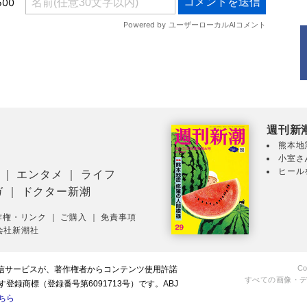
週刊新
熊本地
小室さ
ヒール
｜
エンタメ
｜
ライフ
ガ
｜
ドクター新潮
作権・リンク
｜
ご購入
｜
免責事項
会社新潮社
Co
配信サービスが、著作権者からコンテンツ使用許諾
すべての画像・
録商標（登録番号第6091713号）です。ABJ
ちら