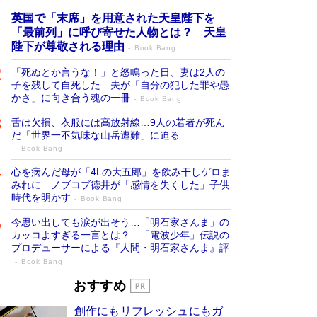
英国で「末席」を用意された天皇陛下を
「最前列」に呼び寄せた人物とは？ 天皇
陛下が尊敬される理由
Book Bang
「死ぬとか言うな！」と怒鳴った日、妻は2人の
子を残して自死した…夫が「自分の犯した罪や愚
かさ」に向き合う魂の一冊
Book Bang
舌は欠損、衣服には高放射線…9人の若者が死ん
だ「世界一不気味な山岳遭難」に迫る
Book Bang
心を病んだ母が「4Lの大五郎」を飲み干しゲロま
みれに…ノブコブ徳井が「感情を失くした」子供
時代を明かす
Book Bang
今思い出しても涙が出そう…「明石家さんま」の
カッコよすぎる一言とは？ 「電波少年」伝説の
プロデューサーによる『人間・明石家さんま』評
Book Bang
「叱って伸びるやつは、褒めたらもっと伸
おすすめ
びる」俳優・高嶋政伸が家族に教わっ
創作にもリフレッシュにもガ
た“人を育てるコツ”…芸への考え方を明か