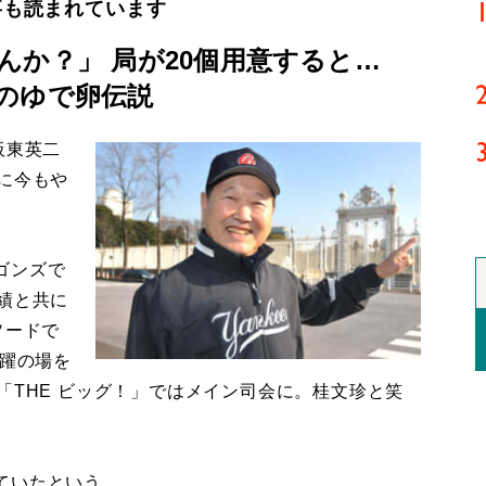
事も読まれています
んか？」 局が20個用意すると…
のゆで卵伝説
板東英二
に今もや
ゴンズで
績と共に
ソードで
活躍の場を
「THE ビッグ！」ではメイン司会に。桂文珍と笑
たという。...