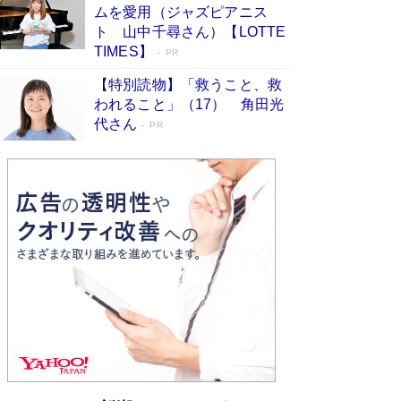
ムを愛用（ジャズピアニス
す
Book Bang
ト 山中千尋さん）【LOTTE
「『火垂るの墓』は、大嘘である」原作者が抱き
TIMES】
PR
続けた“自責の念”とは…「自己憐憫は描きたくな
い」監督が徹底的にこだわったこと（後編） #
【特別読物】「救うこと、救
戦争の記憶
Book Bang
われること」（17） 角田光
代さん
美輪明宏 晩年の回答を集めた『ほほえんで生き
PR
るための人生相談』がランクイン［エンターテイ
メントベストセラー］
Book Bang
「宇宙兄弟」最終46巻がベストセラー1位 宇宙
開発への関心を押し上げた18年の物語に幕 特装
版には「宇宙で描かれたマンガ」も収録
Book Bang
「不意に涙が出そうに…」高嶋政伸が明かし
た“13歳の娘を暴行する役”への葛藤 インティマ
シーコーディネーターに支えられたNHK『大奥』
の裏側
Book Bang