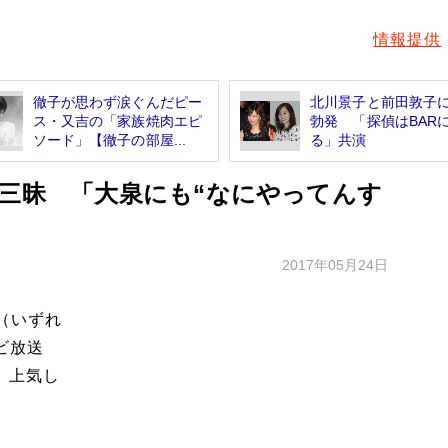
情報提供
徹子が思わず涙ぐんだピー
北川景子と前田敦子
ス・又吉の「家族焼肉エピ
勃発 「探偵はBAR
ソード」【徹子の部屋...
る」共演
者三昧 「大泉にも“なにやってんす
2017年05月24日
名（いずれ
ビ放送
が、上気し