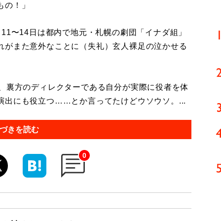
もの！」
11〜14日は都内で地元・札幌の劇団「イナダ組」
れがまた意外なことに（失礼）玄人裸足の泣かせる
ね、裏方のディレクターである自分が実際に役者を体
出にも役立つ……とか言ってたけどウソウソ。...
づきを読む
0