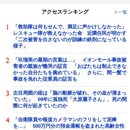
アクセスランキング
一覧
「救助隊は何もせんで、満足に声かけしなかった」
レスキュー隊が救えなかった命 近隣住民が明かす
「二次被害を出さないのが訓練の鉄則になっている
様子」
「玖瑠美の最期の言葉は…」 イオンモール事故被
害者の親族が慟哭の証言 「おばたちは制止できな
かった自分たちを責めている」 さらに、間一髪で
事故を免れた従業員の証言も
左目周囲の痣は「脳の動脈が破れ、その血が溜まっ
ていた」 09年に孤独死「大原麗子さん」、死の間
際に何が起きていたのか
「自衛隊員や報道カメラマンのフリをして泥棒
を…」 500万円分の預金通帳を盗まれた高齢女性