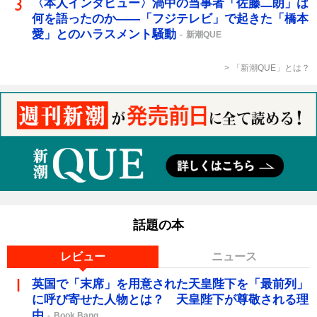
〈本人インタビュー〉渦中の当事者「佐藤二朗」は
何を語ったのか――「フジテレビ」で起きた「橋本
愛」とのハラスメント騒動
新潮QUE
「新潮QUE」とは？
話題の本
レビュー
ニュース
英国で「末席」を用意された天皇陛下を「最前列」
に呼び寄せた人物とは？ 天皇陛下が尊敬される理
由
Book Bang