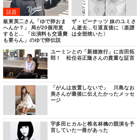
話題
板東英二さん「ゆで卵おま
ザ・ピーナッツ 妹のユミさ
へんか？」 局が20個用意
ん逝去…引退直後に〈楽譜
すると… 「出演料も交通費
は全部焼いた〉
も要らん」のゆで卵伝説
ユーミンとの「新婚旅行」に吉田拓
郎！ 松任谷正隆さんの貴重な証言
「がんは放置しないで」 川島なお
美さんが最後に伝えたかったメッセ
ージ
宇多田ヒカルと椎名林檎の競演を予
言していた一冊があった