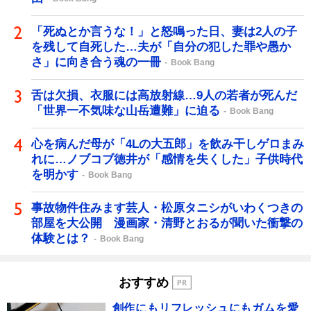
「死ぬとか言うな！」と怒鳴った日、妻は2人の子
を残して自死した…夫が「自分の犯した罪や愚か
さ」に向き合う魂の一冊
Book Bang
舌は欠損、衣服には高放射線…9人の若者が死んだ
「世界一不気味な山岳遭難」に迫る
Book Bang
心を病んだ母が「4Lの大五郎」を飲み干しゲロまみ
れに…ノブコブ徳井が「感情を失くした」子供時代
を明かす
Book Bang
事故物件住みます芸人・松原タニシがいわくつきの
部屋を大公開 漫画家・清野とおるが聞いた衝撃の
体験とは？
Book Bang
おすすめ
創作にもリフレッシュにもガムを愛