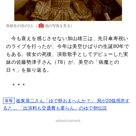
高校生の頃の2人（
他の写真を見る
）
今も衰えを感じさせない加山雄三は、先日傘寿祝い
のライブを行ったが、今年は美空ひばりの生誕80年で
もある。彼女の死後、演歌歌手としてデビューした実
妹の佐藤勢津子さん（78）が、美空の「病魔との
日々」を振り返る。
＊＊＊
板東英二さん「ゆで卵おまへんか？」 局が20個用意す
速報
ると… 「出演料も交通費も要らん」のゆで卵伝説
advertisement