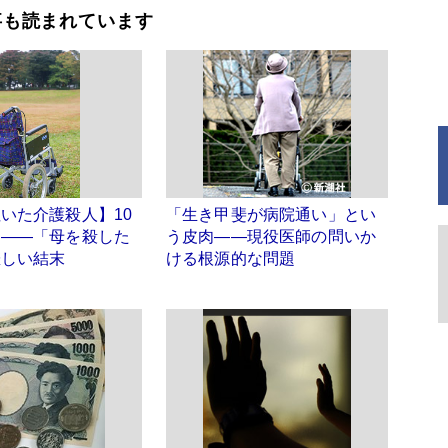
事も読まれています
いた介護殺人】10
「生き甲斐が病院通い」とい
明――「母を殺した
う皮肉――現役医師の問いか
悲しい結末
ける根源的な問題