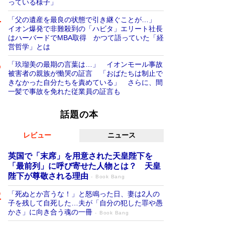
っている様子」
「父の遺産を最良の状態で引き継ぐことが…」
イオン爆発で非難殺到の「ハビタ」エリート社長
はハーバードでMBA取得 かつて語っていた「経
営哲学」とは
「玖瑠美の最期の言葉は…」 イオンモール事故
被害者の親族が慟哭の証言 「おばたちは制止で
きなかった自分たちを責めている」 さらに、間
一髪で事故を免れた従業員の証言も
話題の本
レビュー
ニュース
英国で「末席」を用意された天皇陛下を
「最前列」に呼び寄せた人物とは？ 天皇
陛下が尊敬される理由
Book Bang
「死ぬとか言うな！」と怒鳴った日、妻は2人の
子を残して自死した…夫が「自分の犯した罪や愚
かさ」に向き合う魂の一冊
Book Bang