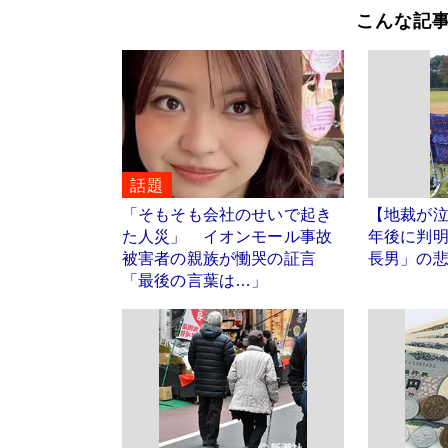
こんな記
話題
「そもそも会社のせいで起き
【地裁が泣
た人災」 イオンモール事故
年後に判
被害者の親族が慟哭の証言
長男」の
「最後の言葉は…」