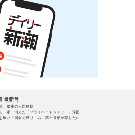
潮 最新号
震 修羅の人間模様
ん一家 消えた「プライベートジェット」帰国
を履いて国会で座りこみ 高市首相が隠したい「...