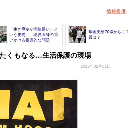
情報提供
「生き甲斐が病院通い」と
年金支給70歳からに
いう皮肉――現役医師の問
景は？
いかける根源的な問題
たくもなる…生活保護の現場
2017年02月01日