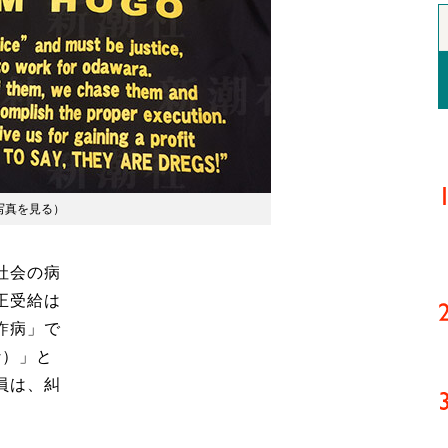
写真を見る
）
社会の病
正受給は
詐病」で
な）」と
員は、糾