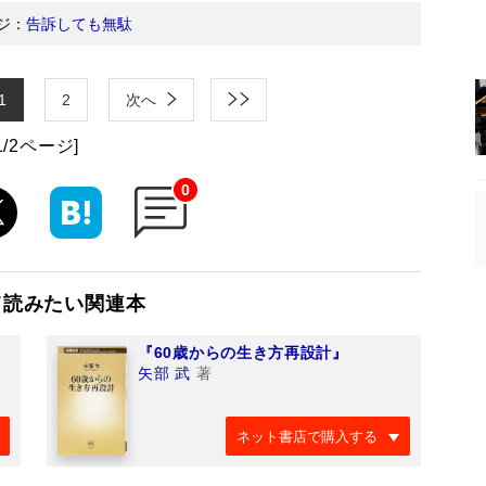
ジ：
告訴しても無駄
1
2
次へ
1/2ページ]
0
て読みたい関連本
『60歳からの生き方再設計』
矢部 武
著
ネット書店で購入する