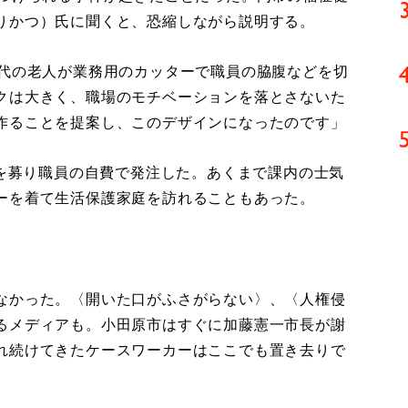
りかつ）氏に聞くと、恐縮しながら説明する。
0代の老人が業務用のカッターで職員の脇腹などを切
クは大きく、職場のモチベーションを落とさないた
作ることを提案し、このデザインになったのです」
者を募り職員の自費で発注した。あくまで課内の士気
ーを着て生活保護家庭を訪れることもあった。
なかった。〈開いた口がふさがらない〉、〈人権侵
るメディアも。小田原市はすぐに加藤憲一市長が謝
れ続けてきたケースワーカーはここでも置き去りで