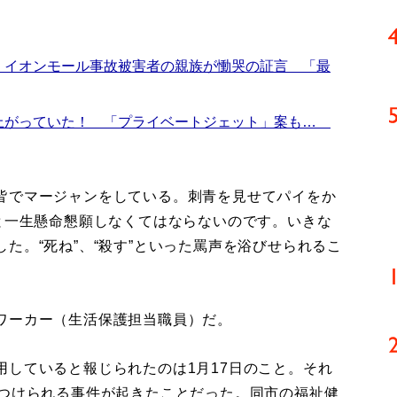
 イオンモール事故被害者の親族が慟哭の証言 「最
上がっていた！ 「プライベートジェット」案も…
皆でマージャンをしている。刺青を見せてパイをか
と一生懸命懇願しなくてはならないのです。いきな
た。“死ね”、“殺す”といった罵声を浴びせられるこ
ワーカー（生活保護担当職員）だ。
していると報じられたのは1月17日のこと。それ
りつけられる事件が起きたことだった。同市の福祉健