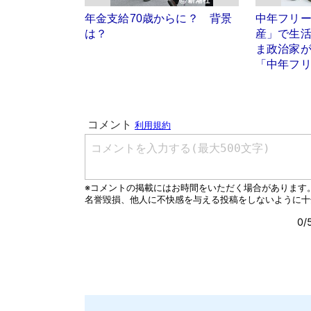
年金支給70歳からに？ 背景
中年フリ
は？
産」で生活
ま政治家
「中年フ