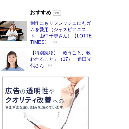
Book Bang
「『火垂るの墓』は、大嘘である」原作者が抱き
おすすめ
続けた“自責の念”とは…「自己憐憫は描きたくな
い」監督が徹底的にこだわったこと（後編） #
創作にもリフレッシュにもガ
戦争の記憶
Book Bang
ムを愛用（ジャズピアニス
ト 山中千尋さん）【LOTTE
TIMES】
PR
【特別読物】「救うこと、救
われること」（17） 角田光
代さん
PR