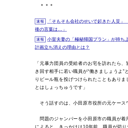
＊＊＊
「そもそも会社のせいで起きた人災」
速報
後の言葉は…」
小室夫妻の「極秘帰国プラン」が持ち
速報
計画立ち消えの理由とは？
「元暴力団員の受給者のお宅を訪れたら、
き回す相手に若い職員が“働きましょうよ”
りビール瓶を投げつけられたこともありまし
とはしょっちゅうです」
そう話すのは、小田原市役所の元ケース
問題のジャンパーを小田原市の職員が着用
によると、きっかけは10年前、職員が切