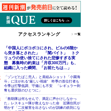
アクセスランキング
一覧
「中国人にボコボコにされ、ビルの6階か
ら突き落とされた」 「闇バイト」 トク
リュウの使い捨てにされた悲惨すぎる実
態 募集時の約束は「月収300万円」も、
組織に入った瞬間、「お前たちは…」
「ゾンビたばこ売人」と肩組みショット「小園海
斗」に注がれる“厳しい視線” 昨季の首位打者も
今季は打撃低調、守備にも不安 「レギュラー剥
奪も選択肢のひとつに」
「救助隊は何もせんで、満足に声かけしなかっ
た」レスキュー隊が救えなかった命 近隣住民が
明かす「二次被害を出さないのが訓練の鉄則にな