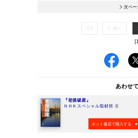
次ペー
前へ
[
あわせ
『老後破産』
ＮＨＫスペシャル取材班
著
ネット書店で購入する