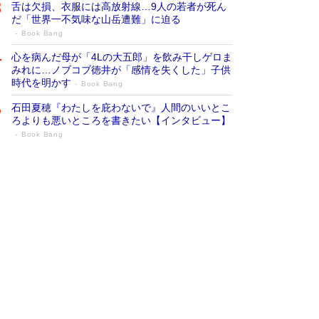
舌は欠損、衣服には高放射線…9人の若者が死ん
だ「世界一不気味な山岳遭難」に迫る
Book Bang
心を病んだ母が「4Lの大五郎」を飲み干しゲロま
みれに…ノブコブ徳井が「感情を失くした」子供
時代を明かす
Book Bang
石田夏穂『わたしを庇わないで』人間のいいとこ
ろよりも悪いところを書きたい【インタビュー】
Book Bang
73歳でも働くしかない 「老後レス時代」
に交通誘導員の独白が話題
Book Bang
「なんで？ そんな馬鹿な……」90歳になった作
家・阿刀田高さんが、ひとり暮らしの生活を明か
す
Book Bang
追悼・東野圭吾さん 週間ベストセラーランキン
グに『容疑者Xの献身』『白夜行』など代表作が
並ぶ［文庫ベストセラー］
Book Bang
和田秀樹の70代、80代向け新書がベスト3を独
占 上半期1位にも選出［新書ベストセラー］