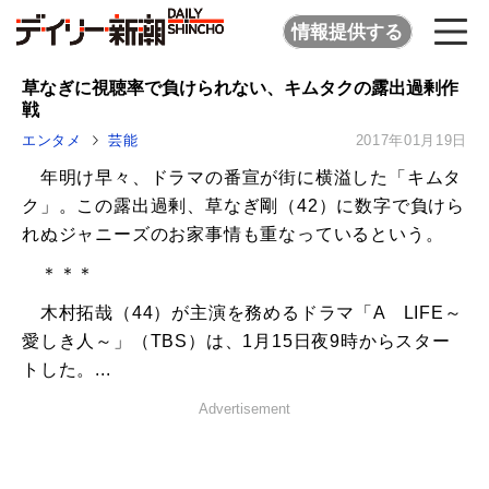
情報提供する
草なぎに視聴率で負けられない、キムタクの露出過剰作
戦
エンタメ
芸能
2017年01月19日
年明け早々、ドラマの番宣が街に横溢した「キムタ
ク」。この露出過剰、草なぎ剛（42）に数字で負けら
れぬジャニーズのお家事情も重なっているという。
＊＊＊
木村拓哉（44）が主演を務めるドラマ「A LIFE～
愛しき人～」（TBS）は、1月15日夜9時からスター
トした。...
Advertisement