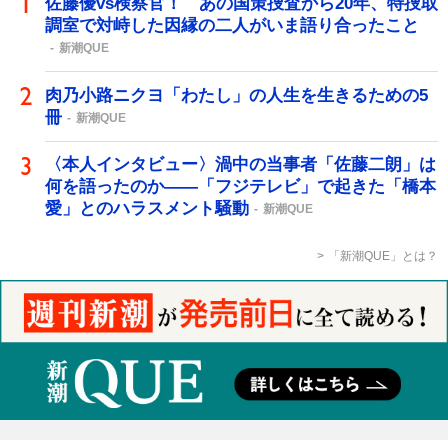
佐藤優vs検察官！ あの国策捜査から20年、特捜取
調室で対峙した因縁の二人がいま語り合ったこと
新潮QUE
肉乃小路ニクヨ「わたし」の人生を生きるための5
冊
新潮QUE
〈本人インタビュー〉渦中の当事者「佐藤二朗」は
何を語ったのか――「フジテレビ」で起きた「橋本
愛」とのハラスメント騒動
新潮QUE
「新潮QUE」とは？