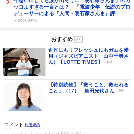
今思い出しても涙が出そう…「明石家さんま」のカ
ッコよすぎる一言とは？ 「電波少年」伝説のプロ
デューサーによる『人間・明石家さんま』評
Book Bang
おすすめ
創作にもリフレッシュにもガムを愛
用（ジャズピアニスト 山中千尋さ
ん）【LOTTE TIMES】
PR
【特別読物】「救うこと、救われる
こと」（17） 角田光代さん
PR