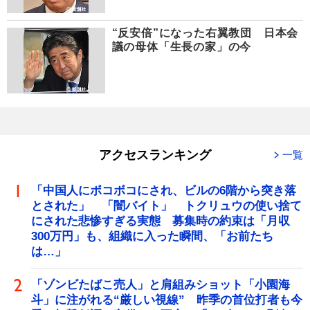
“反安倍”になった右翼教団 日本会
議の母体「生長の家」の今
アクセスランキング
一覧
「中国人にボコボコにされ、ビルの6階から突き落
とされた」 「闇バイト」 トクリュウの使い捨て
にされた悲惨すぎる実態 募集時の約束は「月収
300万円」も、組織に入った瞬間、「お前たち
は…」
「ゾンビたばこ売人」と肩組みショット「小園海
斗」に注がれる“厳しい視線” 昨季の首位打者も今