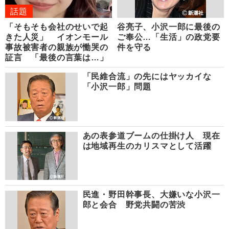
話題
「そもそも会社のせいで起
谷亮子、小沢一郎に最後の
きた人災」 イオンモール
ご奉公…「生活」の政党要
事故被害者の親族が慟哭の
件を守る
証言 「最後の言葉は…」
「民維合流」の先にはヤッカイな
「小沢一郎」問題
あの表参道ブームの仕掛け人 現在
は地域再生のカリスマとして活躍
民進・野田幹事長、大嫌いな小沢一
郎と会合 野党共闘の苦渋