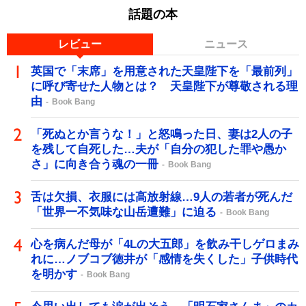
話題の本
レビュー
ニュース
英国で「末席」を用意された天皇陛下を「最前列」
に呼び寄せた人物とは？ 天皇陛下が尊敬される理
由
Book Bang
「死ぬとか言うな！」と怒鳴った日、妻は2人の子
を残して自死した…夫が「自分の犯した罪や愚か
さ」に向き合う魂の一冊
Book Bang
舌は欠損、衣服には高放射線…9人の若者が死んだ
「世界一不気味な山岳遭難」に迫る
Book Bang
心を病んだ母が「4Lの大五郎」を飲み干しゲロまみ
れに…ノブコブ徳井が「感情を失くした」子供時代
を明かす
Book Bang