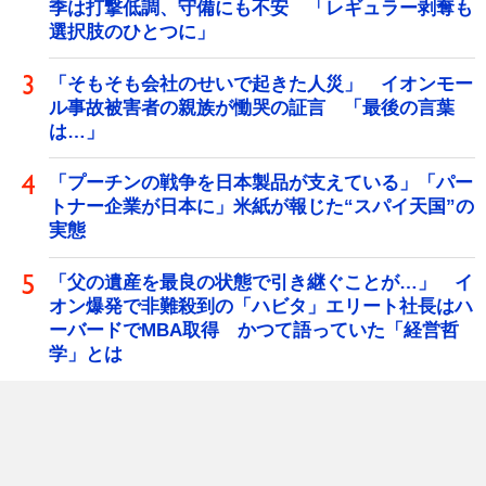
季は打撃低調、守備にも不安 「レギュラー剥奪も
選択肢のひとつに」
「そもそも会社のせいで起きた人災」 イオンモー
ル事故被害者の親族が慟哭の証言 「最後の言葉
は…」
「プーチンの戦争を日本製品が支えている」「パー
トナー企業が日本に」米紙が報じた“スパイ天国”の
実態
「父の遺産を最良の状態で引き継ぐことが…」 イ
オン爆発で非難殺到の「ハビタ」エリート社長はハ
ーバードでMBA取得 かつて語っていた「経営哲
学」とは