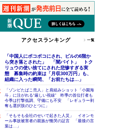
アクセスランキング
一覧
「中国人にボコボコにされ、ビルの6階か
ら突き落とされた」 「闇バイト」 トク
リュウの使い捨てにされた悲惨すぎる実
態 募集時の約束は「月収300万円」も、
組織に入った瞬間、「お前たちは…」
「ゾンビたばこ売人」と肩組みショット「小園海
斗」に注がれる“厳しい視線” 昨季の首位打者も
今季は打撃低調、守備にも不安 「レギュラー剥
奪も選択肢のひとつに」
「そもそも会社のせいで起きた人災」 イオンモ
ール事故被害者の親族が慟哭の証言 「最後の言
葉は…」