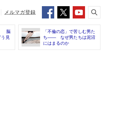
メルマガ登録
！ 脳
「不倫の恋」で苦しむ男た
どう見
ち―― なぜ男たちは泥沼
にはまるのか