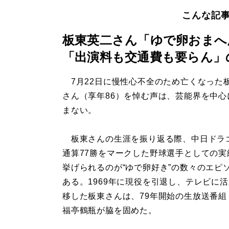
こんな記
板東英二さん「ゆで卵おまへ
「出演料も交通費も要らん」
7月22日に慢性心不全のため亡くなった
さん（享年86）を悼む声は、芸能界を中心
まない。
板東さんの生涯を振り返る際、中日ドラ
通算77勝をマークした野球選手としての実
挙げられるのが“ゆで卵好き”の数々のエピ
ある。1969年に現役を引退し、テレビに
移した板東さんは、79年開始の生放送番組
福亭鶴瓶が脇を固めた。