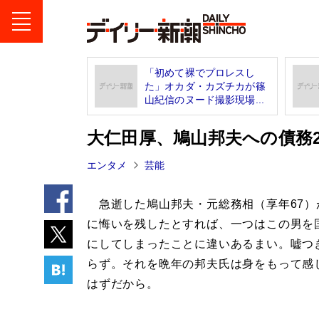
「初めて裸でプロレスし
た」オカダ・カズチカが篠
山紀信のヌード撮影現場...
大仁田厚、鳩山邦夫への債務2
エンタメ
芸能
急逝した鳩山邦夫・元総務相（享年67）
に悔いを残したとすれば、一つはこの男を
にしてしまったことに違いあるまい。嘘つ
らず。それを晩年の邦夫氏は身をもって感
はずだから。