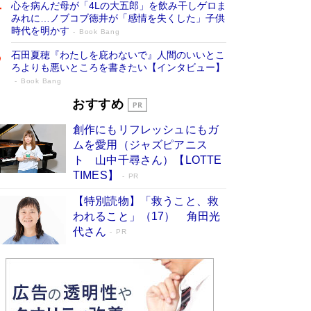
心を病んだ母が「4Lの大五郎」を飲み干しゲロま
みれに…ノブコブ徳井が「感情を失くした」子供
時代を明かす
Book Bang
石田夏穂『わたしを庇わないで』人間のいいとこ
ろよりも悪いところを書きたい【インタビュー】
Book Bang
「叱って伸びるやつは、褒めたらもっと伸
おすすめ
びる」俳優・高嶋政伸が家族に教わっ
創作にもリフレッシュにもガ
た“人を育てるコツ”…芸への考え方を明か
ムを愛用（ジャズピアニス
す
Book Bang
ト 山中千尋さん）【LOTTE
「『火垂るの墓』は、大嘘である」原作者が抱き
TIMES】
PR
続けた“自責の念”とは…「自己憐憫は描きたくな
い」監督が徹底的にこだわったこと（後編） #
【特別読物】「救うこと、救
戦争の記憶
Book Bang
われること」（17） 角田光
代さん
美輪明宏 晩年の回答を集めた『ほほえんで生き
PR
るための人生相談』がランクイン［エンターテイ
メントベストセラー］
Book Bang
「宇宙兄弟」最終46巻がベストセラー1位 宇宙
開発への関心を押し上げた18年の物語に幕 特装
版には「宇宙で描かれたマンガ」も収録