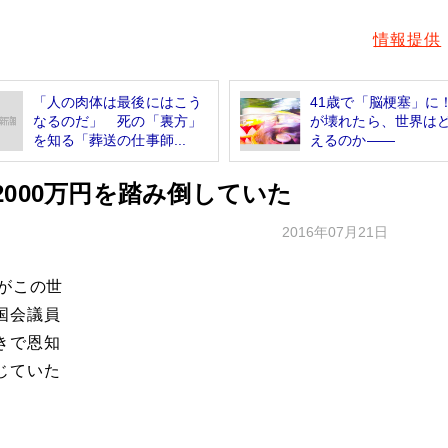
情報提供
「人の肉体は最後にはこう
41歳で「脳梗塞」に
なるのだ」 死の「裏方」
が壊れたら、世界は
を知る「葬送の仕事師...
えるのか――
000万円を踏み倒していた
2016年07月21日
がこの世
国会議員
きで恩知
じていた