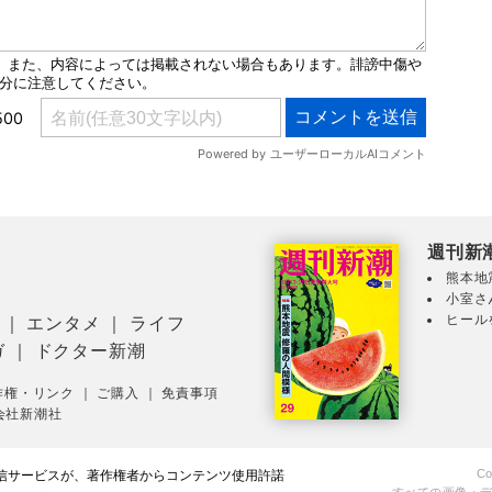
週刊新
熊本地
小室さ
ヒール
｜
エンタメ
｜
ライフ
ガ
｜
ドクター新潮
作権・リンク
｜
ご購入
｜
免責事項
会社新潮社
Co
配信サービスが、著作権者からコンテンツ使用許諾