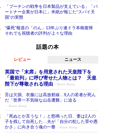
「プーチンの戦争を日本製品が支えている」「パ
ートナー企業が日本に」米紙が報じた“スパイ天
国”の実態
“爆死”報道の「のん」13年ぶり連ドラ本格復帰
それでも視聴者の評判が上々な理由
話題の本
レビュー
ニュース
英国で「末席」を用意された天皇陛下を
「最前列」に呼び寄せた人物とは？ 天皇
陛下が尊敬される理由
Book Bang
舌は欠損、衣服には高放射線…9人の若者が死ん
だ「世界一不気味な山岳遭難」に迫る
Book Bang
「死ぬとか言うな！」と怒鳴った日、妻は2人の
子を残して自死した…夫が「自分の犯した罪や愚
かさ」に向き合う魂の一冊
Book Bang