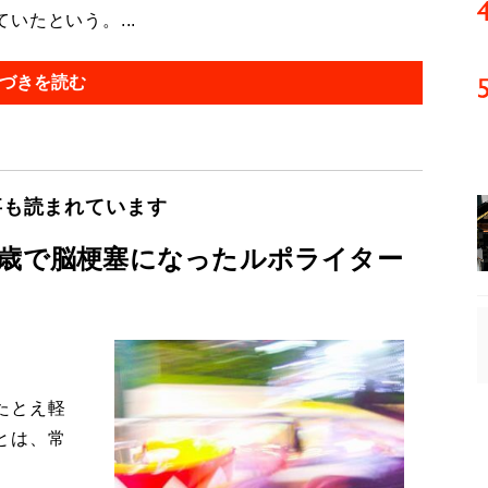
たという。...
づきを読む
事も読まれています
1歳で脳梗塞になったルポライター
たとえ軽
とは、常