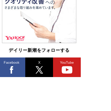
Book Bang
「不意に涙が出そうに…」高嶋政伸が明かし
た“13歳の娘を暴行する役”への葛藤 インティマ
シーコーディネーターに支えられたNHK『大奥』
の裏側
Book Bang
デイリー新潮をフォローする
Facebook
X
YouTube