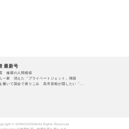
潮 最新号
震 修羅の人間模様
ん一家 消えた「プライベートジェット」帰国
を履いて国会で座りこみ 高市首相が隠したい「...
pyright © SHINCHOSHA All Rights Reserved.