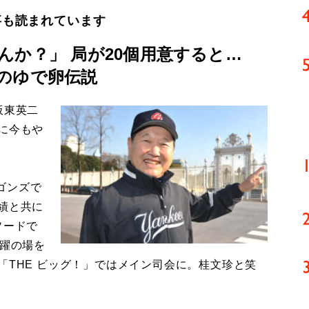
事も読まれています
んか？」 局が20個用意すると…
のゆで卵伝説
板東英二
に今もや
ゴンズで
績と共に
ソードで
活躍の場を
「THE ビッグ！」ではメイン司会に。桂文珍と笑