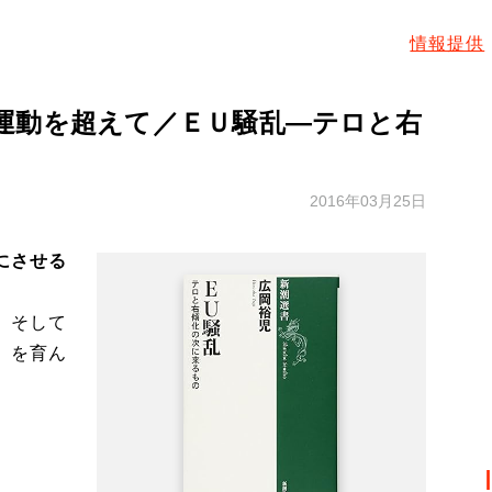
情報提供
運動を超えて／ＥＵ騒乱―テロと右
2016年03月25日
にさせる
、そして
」を育ん