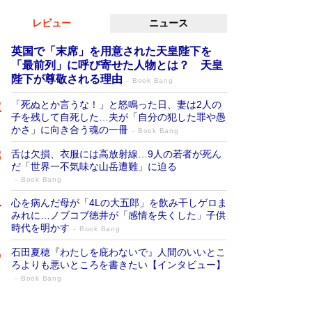
レビュー
ニュース
英国で「末席」を用意された天皇陛下を
「最前列」に呼び寄せた人物とは？ 天皇
陛下が尊敬される理由
Book Bang
「死ぬとか言うな！」と怒鳴った日、妻は2人の
子を残して自死した…夫が「自分の犯した罪や愚
かさ」に向き合う魂の一冊
Book Bang
舌は欠損、衣服には高放射線…9人の若者が死ん
だ「世界一不気味な山岳遭難」に迫る
Book Bang
心を病んだ母が「4Lの大五郎」を飲み干しゲロま
みれに…ノブコブ徳井が「感情を失くした」子供
時代を明かす
Book Bang
石田夏穂『わたしを庇わないで』人間のいいとこ
ろよりも悪いところを書きたい【インタビュー】
Book Bang
73歳でも働くしかない 「老後レス時代」