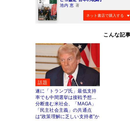
池内 恵
著
ネット書店で購入する
こんな記
話題
遂に「トランプ氏」最低支持
率でも中間選挙は接戦予想…
分断進む米社会、「MAGA」
「民主社会主義」の共通点
は“政策理解に乏しい支持者”か