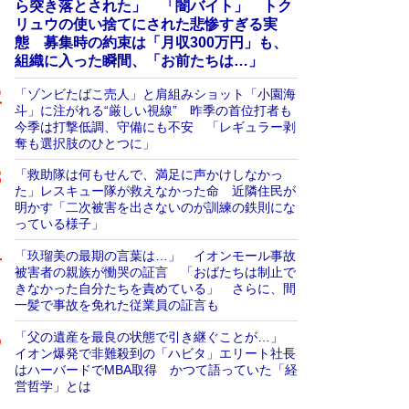
ら突き落とされた」 「闇バイト」 トク
リュウの使い捨てにされた悲惨すぎる実
態 募集時の約束は「月収300万円」も、
組織に入った瞬間、「お前たちは…」
「ゾンビたばこ売人」と肩組みショット「小園海
斗」に注がれる“厳しい視線” 昨季の首位打者も
今季は打撃低調、守備にも不安 「レギュラー剥
奪も選択肢のひとつに」
「救助隊は何もせんで、満足に声かけしなかっ
た」レスキュー隊が救えなかった命 近隣住民が
明かす「二次被害を出さないのが訓練の鉄則にな
っている様子」
「玖瑠美の最期の言葉は…」 イオンモール事故
被害者の親族が慟哭の証言 「おばたちは制止で
きなかった自分たちを責めている」 さらに、間
一髪で事故を免れた従業員の証言も
「父の遺産を最良の状態で引き継ぐことが…」
イオン爆発で非難殺到の「ハビタ」エリート社長
はハーバードでMBA取得 かつて語っていた「経
営哲学」とは