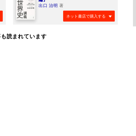
出口 治明
著
ネット書店で購入する
事も読まれています