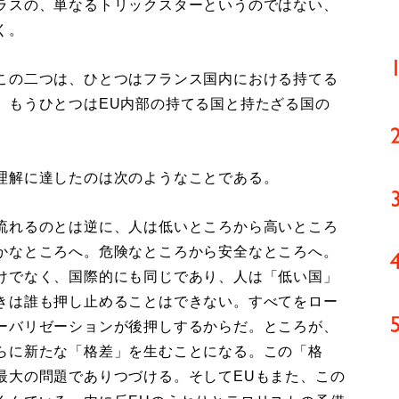
ラスの、単なるトリックスターというのではない、
く。
この二つは、ひとつはフランス国内における持てる
、もうひとつはEU内部の持てる国と持たざる国の
理解に達したのは次のようなことである。
流れるのとは逆に、人は低いところから高いところ
かなところへ。危険なところから安全なところへ。
けでなく、国際的にも同じであり、人は「低い国」
きは誰も押し止めることはできない。すべてをロー
ーバリゼーションが後押しするからだ。ところが、
らに新たな「格差」を生むことになる。この「格
最大の問題でありつづける。そしてEUもまた、この