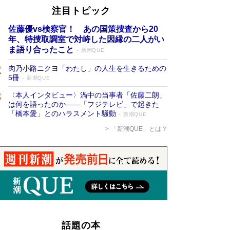
注目トピック
佐藤優vs検察官！ あの国策捜査から20
年、特捜取調室で対峙した因縁の二人がい
ま語り合ったこと
新潮QUE
肉乃小路ニクヨ「わたし」の人生を生きるための
5冊
新潮QUE
〈本人インタビュー〉渦中の当事者「佐藤二朗」
は何を語ったのか――「フジテレビ」で起きた
「橋本愛」とのハラスメント騒動
新潮QUE
「新潮QUE」とは？
話題の本