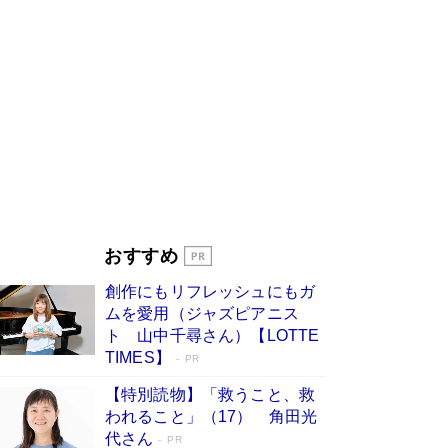
に交通誘導員の独白が話題
Book Bang
「なんで？ そんな馬鹿な……」90歳になった作
家・阿刀田高さんが、ひとり暮らしの生活を明か
す
Book Bang
追悼・東野圭吾さん 週間ベストセラーランキン
グに『容疑者Xの献身』『白夜行』など代表作が
並ぶ［文庫ベストセラー］
Book Bang
和田秀樹の70代、80代向け新書がベスト3を独
占 上半期1位にも選出［新書ベストセラー］
Book Bang
「『火垂るの墓』は、大嘘である」原作者が抱き
おすすめ
続けた“自責の念”とは…「自己憐憫は描きたくな
い」監督が徹底的にこだわったこと（後編） #
創作にもリフレッシュにもガ
戦争の記憶
Book Bang
ムを愛用（ジャズピアニス
ト 山中千尋さん）【LOTTE
TIMES】
PR
【特別読物】「救うこと、救
われること」（17） 角田光
代さん
PR