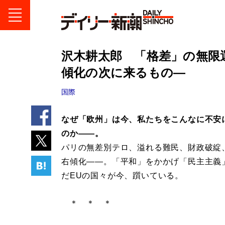
沢木耕太郎 「格差」の無限
傾化の次に来るもの―
国際
なぜ「欧州」は今、私たちをこんなに不安
のか――。
パリの無差別テロ、溢れる難民、財政破綻
右傾化――。「平和」をかかげ「民主主義
だEUの国々が今、躓いている。
＊ ＊ ＊