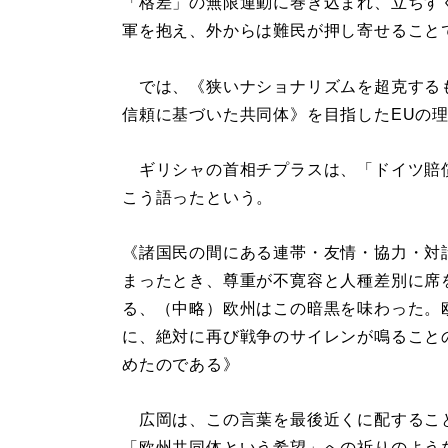
「格差」の無限運動に巻き込まれ、立ちす
軍を抱え、外からは難民が押し寄せること
では、《狭いナショナリズムを超克する
信頼に基づいた共同体》を目指したEUの
ギリシャの首相チプラスは、「ドイツ賠
こう語ったという。
《諸国民の間にある連帯・友情・協力・対
まったとき、尊重が不寛容と人種差別に席
る、（中略）欧州はこの暗黒を味わった。
に、絶対に再び戦争のサイレンが鳴ること
めたのである》
広岡は、この言葉を最後近くに配するこ
「欧州共同体という希望」への祈りのよう