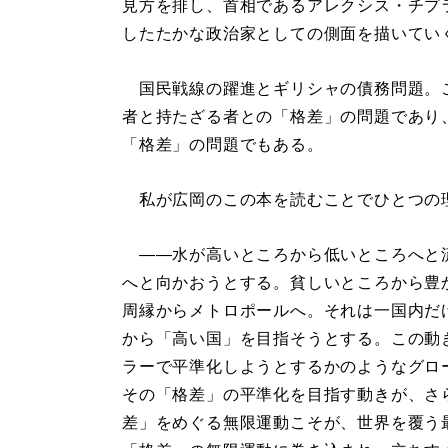
見方を排し、首相であるアレクシス・チプ
したたかな政治家としての側面を描いてい
国民戦線の躍進とギリシャの債務問題。
者と持たざる者との「格差」の問題であり
「格差」の問題でもある。
私が広岡のこの本を読むことでひとつの
――水が高いところから低いところへと
へと向かおうとする。貧しいところから豊
周縁からメトロポールへ。それは一国内だ
から「高い国」を目指そうとする。この動
ラーで平準化しようとするかのようなグロ
その「格差」の平準化を目指す動きが、さ
差」をめぐる無限運動こそが、世界を覆う