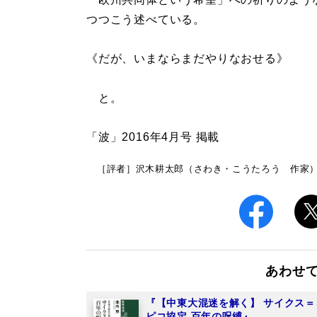
つつこう述べている。
《だが、いまならまだやりなおせる》
と。
「波」2016年4月号 掲載
［評者］沢木耕太郎（さわき・こうたろう 作家
あわせ
『【中東大混迷を解く】 サイクス＝
ピコ協定 百年の呪縛』