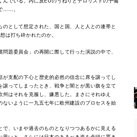
くんでいる。内に反EUのうねりとテロリストの予備
で……。
ものとして想定された、国と国、人と人との連帯と
理想は打ち砕かれたのか。
償問題委員会」の再開に際して行った演説の中で、
話が支配の下心と歴史的必然の信念に席を譲ってし
を譲ってしまったとき、戦争と闇とが黒い旗を立て
欧州はそれを克服し、嫌悪した。まさにそれゆえ
のないように一九五七年に欧州建設のプロセスを始
とで、いまや過去のものとなりつつあるかに見える
な思いと、さらには日本のあるべき姿を念頭に置き