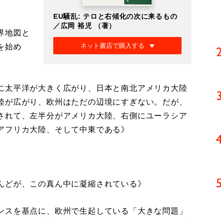
EU騒乱: テロと右傾化の次に来るもの
／広岡 裕児 （著）
界地図と
ネット書店で購入する
を始め
に太平洋が大きく広がり、日本と南北アメリカ大陸
陸が広がり、欧州はただの辺境にすぎない。だが、
されて、左半分がアメリカ大陸、右側にユーラシア
アフリカ大陸、そして中東である》
んどが、この真ん中に凝縮されている》
ンスを基点に、欧州で生起している「大きな問題」