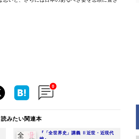
）
0
て読みたい関連本
『「全世界史」講義 Ⅱ近世・近現代
編』