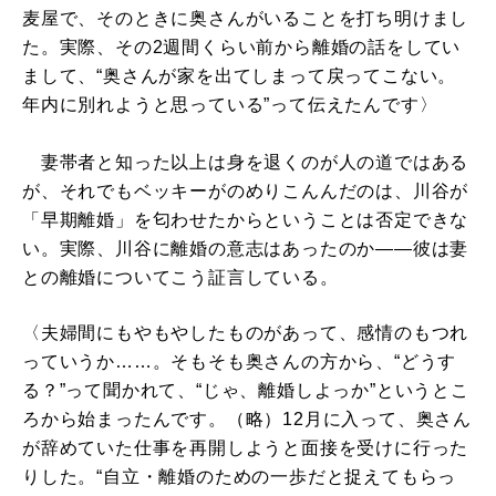
麦屋で、そのときに奥さんがいることを打ち明けまし
た。実際、その2週間くらい前から離婚の話をしてい
まして、“奥さんが家を出てしまって戻ってこない。
年内に別れようと思っている”って伝えたんです〉
妻帯者と知った以上は身を退くのが人の道ではある
が、それでもベッキーがのめりこんんだのは、川谷が
「早期離婚」を匂わせたからということは否定できな
い。実際、川谷に離婚の意志はあったのか――彼は妻
との離婚についてこう証言している。
〈夫婦間にもやもやしたものがあって、感情のもつれ
っていうか……。そもそも奥さんの方から、“どうす
る？”って聞かれて、“じゃ、離婚しよっか”というとこ
ろから始まったんです。（略）12月に入って、奥さん
が辞めていた仕事を再開しようと面接を受けに行った
りした。“自立・離婚のための一歩だと捉えてもらっ