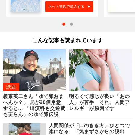
ネット書店で購入する
こんな記事も読まれています
話題
板東英二さん「ゆで卵おま
明るくて感じが良い「あの
へんか？」 局が20個用意
人」が苦手 それ、人間ア
すると… 「出演料も交通費
レルギーが原因です
も要らん」のゆで卵伝説
人間関係が「口のきき方」ひとつで
楽になる 「気まずさからの脱出