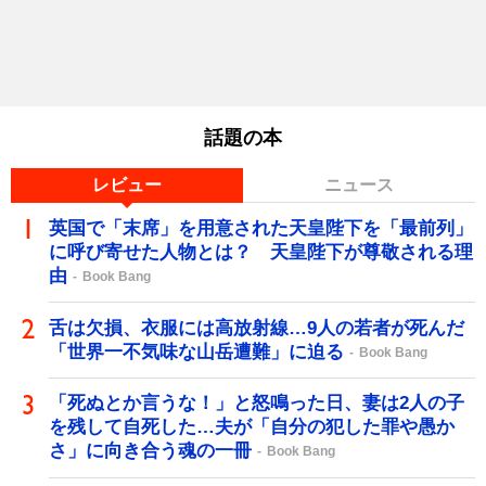
話題の本
レビュー
ニュース
英国で「末席」を用意された天皇陛下を「最前列」
に呼び寄せた人物とは？ 天皇陛下が尊敬される理
由
Book Bang
舌は欠損、衣服には高放射線…9人の若者が死んだ
「世界一不気味な山岳遭難」に迫る
Book Bang
「死ぬとか言うな！」と怒鳴った日、妻は2人の子
を残して自死した…夫が「自分の犯した罪や愚か
さ」に向き合う魂の一冊
Book Bang