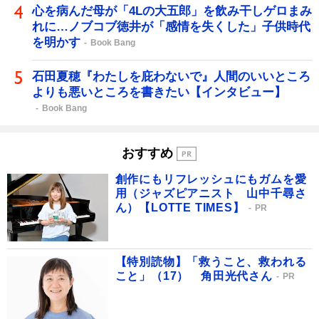
心を病んだ母が「4Lの大五郎」を飲み干しゲロまみ
れに…ノブコブ徳井が「感情を失くした」子供時代
を明かす
Book Bang
石田夏穂『わたしを庇わないで』人間のいいところ
よりも悪いところを書きたい【インタビュー】
Book Bang
おすすめ
創作にもリフレッシュにもガムを愛
用（ジャズピアニスト 山中千尋さ
ん）【LOTTE TIMES】
PR
【特別読物】「救うこと、救われる
こと」（17） 角田光代さん
PR