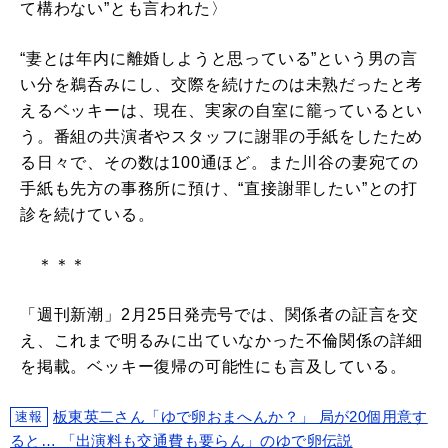
て構わない”とも言われた〉
“妻とは年内に離婚しようと思っている”という男の言
い分を鵜呑みにし、交際を続けたのは未熟だったと考
えるベッキーは、現在、実家の自室に籠っているとい
う。番組の共演者やスタッフに謝罪の手紙をしたため
る日々で、その数は100通ほど。また川谷の妻宛ての
手紙も先方の事務所に預け、“直接謝罪したい”との打
診を続けている。
＊＊＊
「週刊新潮」2月25日発売号では、関係者の証言を交
え、これまで明るみに出ていなかった不倫関係の詳細
を掲載。ベッキー復帰の可能性にも言及している。
板東英二さん「ゆで卵おまへんか？」 局が20個用意す
速報
ると… 「出演料も交通費も要らん」のゆで卵伝説