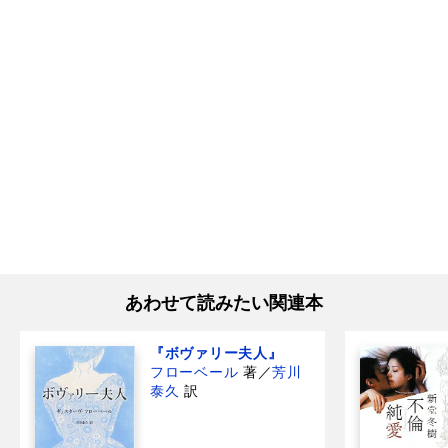
あわせて読みたい関連本
『ボヴァリー夫人』
フローベール
著
／
芳川
泰久
訳