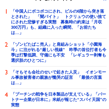
「中国人にボコボコにされ、ビルの6階から突き落
とされた」 「闇バイト」 トクリュウの使い捨て
にされた悲惨すぎる実態 募集時の約束は「月収
300万円」も、組織に入った瞬間、「お前たち
は…」
「ゾンビたばこ売人」と肩組みショット「小園海
斗」に注がれる“厳しい視線” 昨季の首位打者も今
季は打撃低調、守備にも不安 「レギュラー剥奪も
選択肢のひとつに」
「そもそも会社のせいで起きた人災」 イオンモー
ル事故被害者の親族が慟哭の証言 「最後の言葉
は…」
「プーチンの戦争を日本製品が支えている」「パー
トナー企業が日本に」米紙が報じた“スパイ天国”の
実態