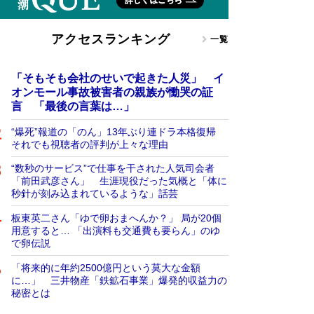
アクセスランキング
一覧
「そもそも会社のせいで起きた人災」 イ
オンモール事故被害者の親族が慟哭の証
言 「最後の言葉は…」
“爆死”報道の「のん」13年ぶり連ドラ本格復帰
それでも視聴者の評判が上々な理由
“数秒のサービス”で仕事を干された人気司会者
「前田武彦さん」 生涯現役だった気概と「体に
秒針が刻み込まれているような」話芸
板東英二さん「ゆで卵おまへんか？」 局が20個
用意すると… 「出演料も交通費も要らん」のゆ
で卵伝説
「将来的に年約2500億円という莫大な金額
に…」 三井物産「鉄鉱石事業」爆発的収益力の
秘密とは