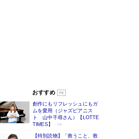
「宇宙兄弟」最終46巻がベストセラー1
位 宇宙開発への関心を押し上げた18年の
物語に幕 特装版には「宇宙で描かれたマ
ンガ」も収録
Book Bang
美輪明宏 晩年の回答を集めた『ほほえんで生き
るための人生相談』がランクイン［エンターテイ
メントベストセラー］
Book Bang
「『火垂るの墓』は、大嘘である」原作者が抱き
続けた“自責の念”とは…「自己憐憫は描きたくな
い」監督が徹底的にこだわったこと（後編） #
戦争の記憶
Book Bang
皇室はなぜ世界から尊敬されているのか？ 「天
おすすめ
皇陛下はお元気でおられるか」がサウジ国王の第
一声になる理由
Book Bang
創作にもリフレッシュにもガ
東野圭吾、伊坂幸太郎の人気シリーズ最新作どち
ムを愛用（ジャズピアニス
らも文庫化 映画化された直木賞受賞作もランク
ト 山中千尋さん）【LOTTE
イン［文庫ベストセラー］
Book Bang
TIMES】
PR
【特別読物】「救うこと、救