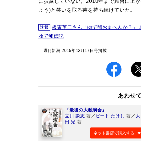
に披露していない。2010年まで舞台に上
ょう)と笑いを取る芸を持ち続けていた。
板東英二さん「ゆで卵おまへんか？」 
速報
ゆで卵伝説
週刊新潮 2015年12月17日号掲載
あわせ
『最後の大独演会』
立川 談志
著
／
ビート たけし
著
／
太
田 光
著
ネット書店で購入する