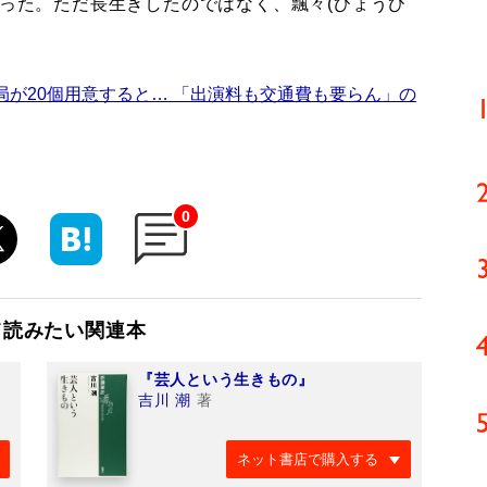
がった。ただ長生きしたのではなく、飄々(ひょうひ
局が20個用意すると… 「出演料も交通費も要らん」の
0
て読みたい関連本
『芸人という生きもの』
吉川 潮
著
ネット書店で購入する