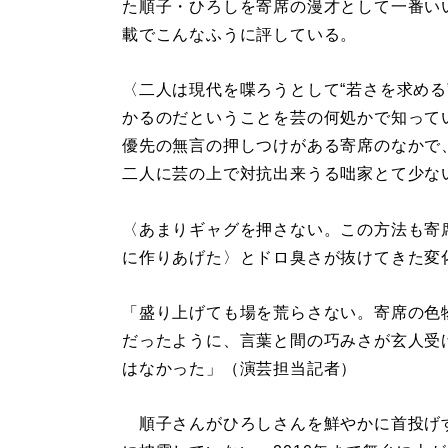
た順子・ひろしを寄席の漫才として一番い
載でこんなふうに評している。
〈二人は現代を喋ろうとして“若さを求める
かるのだということを芸の何処かで知って
優先の無言の押しつけがある寄席のなかで
二人に芸の上で対抗出来うる咄家とて少な
〈あまりギャグを押さない。この方法も寄
に作りあげた〉とドロ臭さが抜けてきた変
「盛り上げても場を荒らさない。寄席の色
だったように、言葉と間の巧みさが玄人受
はなかった」（演芸担当記者）
順子さんがひろしさんを鮮やかに首投げ