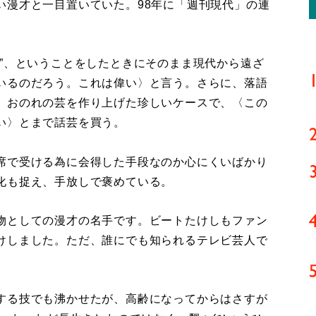
い漫才と一目置いていた。98年に「週刊現代」の連
”、ということをしたときにそのまま現代から遠ざ
いるのだろう。これは偉い〉と言う。さらに、落語
、おのれの芸を作り上げた珍しいケースで、〈この
い〉とまで話芸を買う。
席で受ける為に会得した手段なのか心にくいばかり
化も捉え、手放しで褒めている。
物としての漫才の名手です。ビートたけしもファン
けしました。ただ、誰にでも知られるテレビ芸人で
する技でも沸かせたが、高齢になってからはさすが