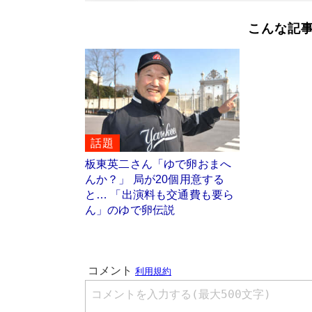
こんな記
話題
板東英二さん「ゆで卵おまへ
んか？」 局が20個用意する
と… 「出演料も交通費も要ら
ん」のゆで卵伝説