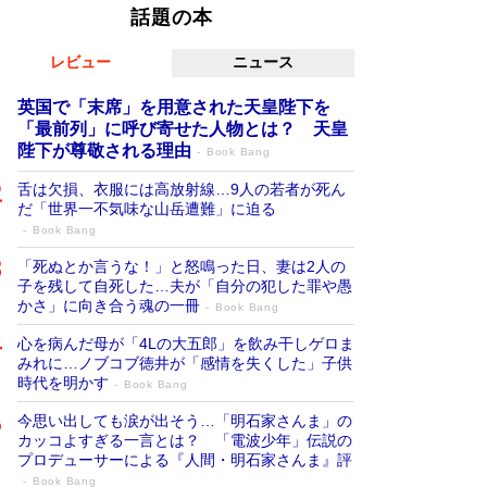
話題の本
レビュー
ニュース
英国で「末席」を用意された天皇陛下を
「最前列」に呼び寄せた人物とは？ 天皇
陛下が尊敬される理由
Book Bang
舌は欠損、衣服には高放射線…9人の若者が死ん
だ「世界一不気味な山岳遭難」に迫る
Book Bang
「死ぬとか言うな！」と怒鳴った日、妻は2人の
子を残して自死した…夫が「自分の犯した罪や愚
かさ」に向き合う魂の一冊
Book Bang
心を病んだ母が「4Lの大五郎」を飲み干しゲロま
みれに…ノブコブ徳井が「感情を失くした」子供
時代を明かす
Book Bang
今思い出しても涙が出そう…「明石家さんま」の
カッコよすぎる一言とは？ 「電波少年」伝説の
プロデューサーによる『人間・明石家さんま』評
Book Bang