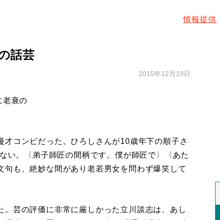
情報提供
の話芸
2015年12月19日
に老衰の
漫才コンビだった。ひろしさんが10歳年下の順子さ
はない。〈弟子師匠の間柄です。僕が師匠で〉〈あた
文句も、絶妙な間があり老若男女を問わず爆笑して
た。芸の評価に非常に厳しかった立川談志は、あし