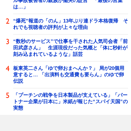
ル事故被害者の親族が慟哭の証言 「最後の言葉
は…」
“爆死”報道の「のん」13年ぶり連ドラ本格復帰 そ
れでも視聴者の評判が上々な理由
“数秒のサービス”で仕事を干された人気司会者「前
田武彦さん」 生涯現役だった気概と「体に秒針が
刻み込まれているような」話芸
板東英二さん「ゆで卵おまへんか？」 局が20個用
意すると… 「出演料も交通費も要らん」のゆで卵
伝説
「プーチンの戦争を日本製品が支えている」「パー
トナー企業が日本に」米紙が報じた“スパイ天国”の
実態