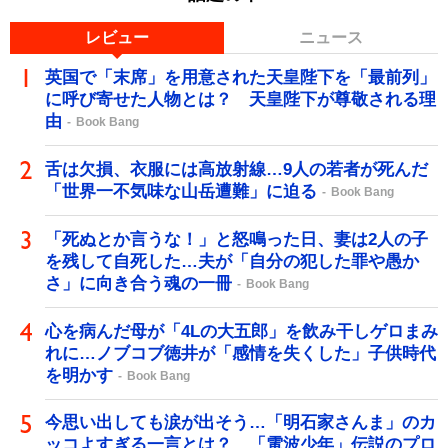
レビュー
ニュース
英国で「末席」を用意された天皇陛下を「最前列」
に呼び寄せた人物とは？ 天皇陛下が尊敬される理
由
Book Bang
舌は欠損、衣服には高放射線…9人の若者が死んだ
「世界一不気味な山岳遭難」に迫る
Book Bang
「死ぬとか言うな！」と怒鳴った日、妻は2人の子
を残して自死した…夫が「自分の犯した罪や愚か
さ」に向き合う魂の一冊
Book Bang
心を病んだ母が「4Lの大五郎」を飲み干しゲロまみ
れに…ノブコブ徳井が「感情を失くした」子供時代
を明かす
Book Bang
今思い出しても涙が出そう…「明石家さんま」のカ
ッコよすぎる一言とは？ 「電波少年」伝説のプロ