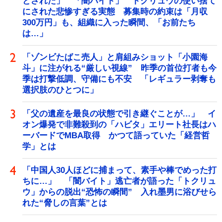
とされた」 「闇バイト」 トクリュウの使い捨て
にされた悲惨すぎる実態 募集時の約束は「月収
300万円」も、組織に入った瞬間、「お前たち
は…」
「ゾンビたばこ売人」と肩組みショット「小園海
斗」に注がれる“厳しい視線” 昨季の首位打者も今
季は打撃低調、守備にも不安 「レギュラー剥奪も
選択肢のひとつに」
「父の遺産を最良の状態で引き継ぐことが…」 イ
オン爆発で非難殺到の「ハビタ」エリート社長はハ
ーバードでMBA取得 かつて語っていた「経営哲
学」とは
「中国人30人ほどに捕まって、素手や棒でめった打
ちに…」 「闇バイト」逃亡者が語った「トクリュ
ウ」からの脱出“恐怖の瞬間” 入れ墨男に浴びせら
れた“脅しの言葉”とは