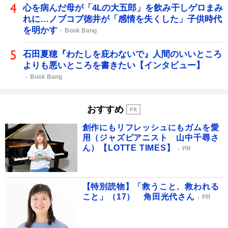
心を病んだ母が「4Lの大五郎」を飲み干しゲロまみ
れに…ノブコブ徳井が「感情を失くした」子供時代
を明かす
Book Bang
石田夏穂『わたしを庇わないで』人間のいいところ
よりも悪いところを書きたい【インタビュー】
Book Bang
おすすめ
創作にもリフレッシュにもガムを愛
用（ジャズピアニスト 山中千尋さ
ん）【LOTTE TIMES】
PR
【特別読物】「救うこと、救われる
こと」（17） 角田光代さん
PR