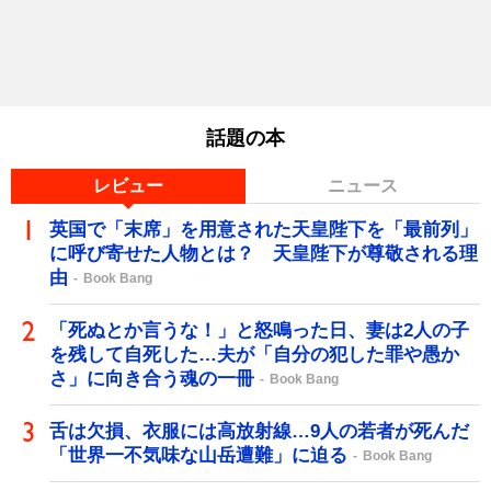
話題の本
レビュー
ニュース
英国で「末席」を用意された天皇陛下を「最前列」
に呼び寄せた人物とは？ 天皇陛下が尊敬される理
由
Book Bang
「死ぬとか言うな！」と怒鳴った日、妻は2人の子
を残して自死した…夫が「自分の犯した罪や愚か
さ」に向き合う魂の一冊
Book Bang
舌は欠損、衣服には高放射線…9人の若者が死んだ
「世界一不気味な山岳遭難」に迫る
Book Bang