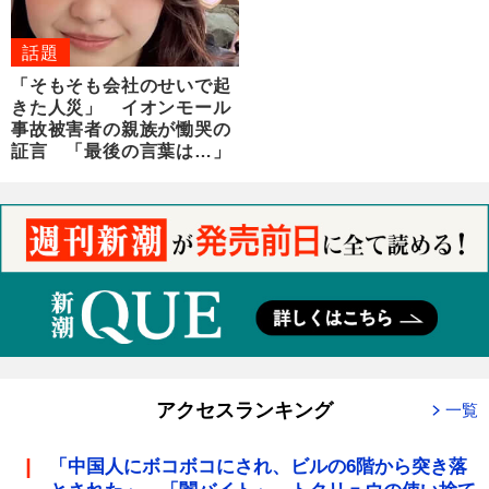
話題
「そもそも会社のせいで起
きた人災」 イオンモール
事故被害者の親族が慟哭の
証言 「最後の言葉は…」
アクセスランキング
一覧
「中国人にボコボコにされ、ビルの6階から突き落