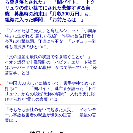
ら突き落とされた」 「闇バイト」 トク
リュウの使い捨てにされた悲惨すぎる実
態 募集時の約束は「月収300万円」も、
組織に入った瞬間、「お前たちは…」
「ゾンビたばこ売人」と肩組みショット「小園海
斗」に注がれる“厳しい視線” 昨季の首位打者も
今季は打撃低調、守備にも不安 「レギュラー剥
奪も選択肢のひとつに」
「父の遺産を最良の状態で引き継ぐことが…」
イオン爆発で非難殺到の「ハビタ」エリート社長
はハーバードでMBA取得 かつて語っていた「経
営哲学」とは
「中国人30人ほどに捕まって、素手や棒でめった
打ちに…」 「闇バイト」逃亡者が語った「トク
リュウ」からの脱出“恐怖の瞬間” 入れ墨男に浴
びせられた“脅しの言葉”とは
「そもそも会社のせいで起きた人災」 イオンモ
ール事故被害者の親族が慟哭の証言 「最後の言
葉は…」