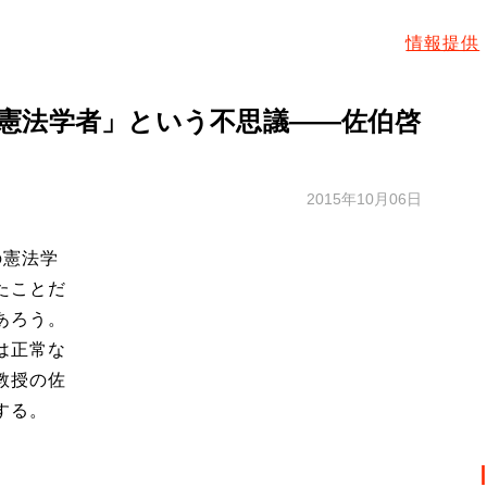
情報提供
憲法学者」という不思議――佐伯啓
2015年10月06日
の憲法学
たことだ
あろう。
は正常な
教授の佐
する。