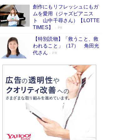
が抱き続けた“自責の念”とは…「自己憐憫
創作にもリフレッシュにもガ
は描きたくない」監督が徹底的にこだわっ
ムを愛用（ジャズピアニス
たこと（後編） #戦争の記憶
Book Bang
ト 山中千尋さん）【LOTTE
「叱って伸びるやつは、褒めたらもっと伸びる」
TIMES】
PR
俳優・高嶋政伸が家族に教わった“人を育てるコ
ツ”…芸への考え方を明かす
Book Bang
【特別読物】「救うこと、救
われること」（17） 角田光
美輪明宏 晩年の回答を集めた『ほほえんで生き
代さん
るための人生相談』がランクイン［エンターテイ
PR
メントベストセラー］
Book Bang
「宇宙兄弟」最終46巻がベストセラー1位 宇宙
開発への関心を押し上げた18年の物語に幕 特装
版には「宇宙で描かれたマンガ」も収録
Book Bang
友近氏、絶賛！ 鎌倉を舞台に、孤独を抱えた
人々が新たな一歩を踏み出す連作短篇集『海のほ
とりのプラネット』試し読み
Book Bang