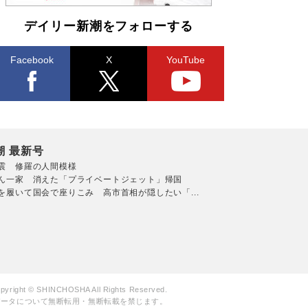
デイリー新潮をフォローする
Facebook
X
YouTube
潮 最新号
震 修羅の人間模様
ん一家 消えた「プライベートジェット」帰国
を履いて国会で座りこみ 高市首相が隠したい「...
pyright © SHINCHOSHA All Rights Reserved.
データについて無断転用・無断転載を禁じます。