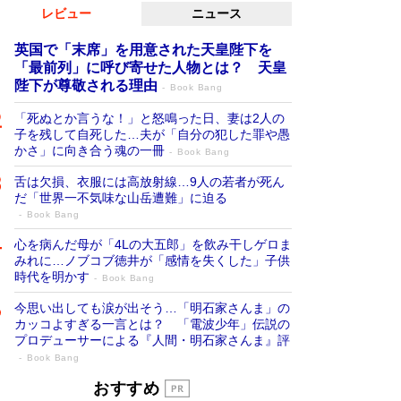
レビュー
ニュース
英国で「末席」を用意された天皇陛下を
「最前列」に呼び寄せた人物とは？ 天皇
陛下が尊敬される理由
Book Bang
「死ぬとか言うな！」と怒鳴った日、妻は2人の
子を残して自死した…夫が「自分の犯した罪や愚
かさ」に向き合う魂の一冊
Book Bang
舌は欠損、衣服には高放射線…9人の若者が死ん
だ「世界一不気味な山岳遭難」に迫る
Book Bang
心を病んだ母が「4Lの大五郎」を飲み干しゲロま
みれに…ノブコブ徳井が「感情を失くした」子供
時代を明かす
Book Bang
今思い出しても涙が出そう…「明石家さんま」の
カッコよすぎる一言とは？ 「電波少年」伝説の
プロデューサーによる『人間・明石家さんま』評
Book Bang
「『火垂るの墓』は、大嘘である」原作者
おすすめ