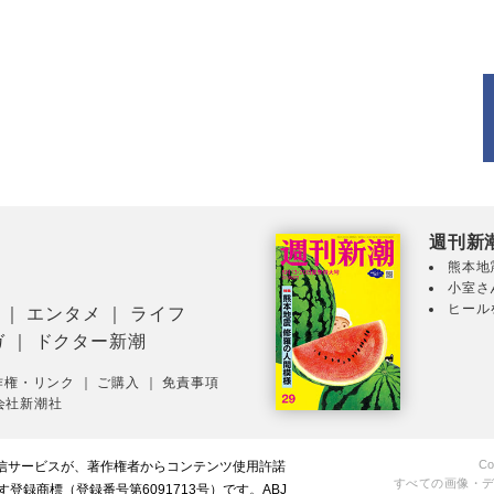
週刊新
熊本地
小室さ
ヒール
｜
エンタメ
｜
ライフ
ガ
｜
ドクター新潮
作権・リンク
｜
ご購入
｜
免責事項
会社新潮社
Co
配信サービスが、著作権者からコンテンツ使用許諾
すべての画像・
録商標（登録番号第6091713号）です。ABJ