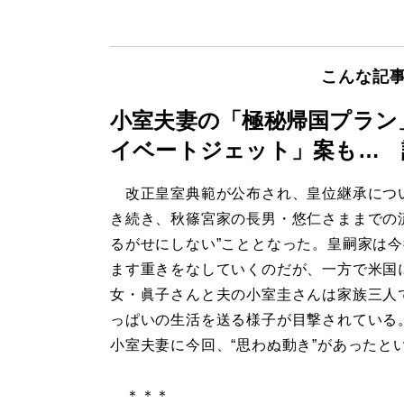
こんな記
小室夫妻の「極秘帰国プラン
イベートジェット」案も… 
改正皇室典範が公布され、皇位継承につ
き続き、秋篠宮家の長男・悠仁さままでの
るがせにしない”こととなった。皇嗣家は
ます重きをなしていくのだが、一方で米国
女・眞子さんと夫の小室圭さんは家族三人
っぱいの生活を送る様子が目撃されている
小室夫妻に今回、“思わぬ動き”があったと
＊＊＊