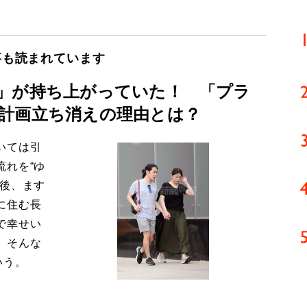
事も読まれています
」が持ち上がっていた！ 「プラ
計画立ち消えの理由とは？
いては引
流れを“ゆ
今後、ます
に住む長
で幸せい
。そんな
いう。