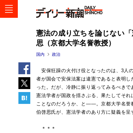
憲法の成り立ちを論じない「
思（京都大学名誉教授）
国内
政治
安保狂躁の火付け役となったのは、3人
者が国会で安保法案は違憲であると表明し
った。だが、冷静に振り返ってみるべきで
憲法学者が国政を揺さぶる、果たしてそれ
ことなのだろうか、と――。京都大学名誉
伯啓思氏が、憲法学者のあり方に疑義を呈
＊＊＊