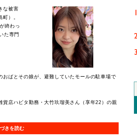
きな被害
島町）。
導が終わっ
いた専門
のおばとその娘が、避難していたモールの駐車場で
貨店ハビタ勤務・大竹玖瑠美さん（享年22）の親
づきを読む