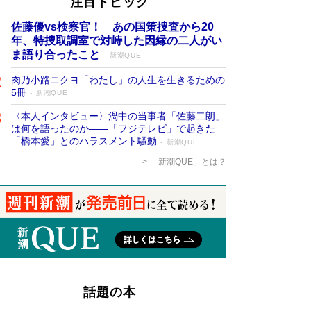
注目トピック
佐藤優vs検察官！ あの国策捜査から20
年、特捜取調室で対峙した因縁の二人がい
ま語り合ったこと
新潮QUE
肉乃小路ニクヨ「わたし」の人生を生きるための
5冊
新潮QUE
〈本人インタビュー〉渦中の当事者「佐藤二朗」
は何を語ったのか――「フジテレビ」で起きた
「橋本愛」とのハラスメント騒動
新潮QUE
「新潮QUE」とは？
話題の本