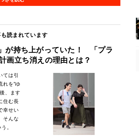
事も読まれています
」が持ち上がっていた！ 「プラ
計画立ち消えの理由とは？
いては引
流れを“ゆ
今後、ます
に住む長
で幸せい
。そんな
いう。