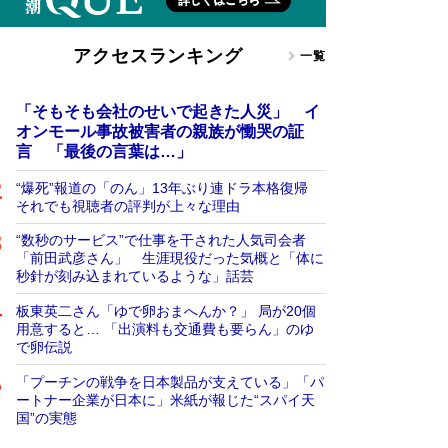
アクセスランキング
一覧
「そもそも会社のせいで起きた人災」 イ
オンモール事故被害者の親族が慟哭の証
言 「最後の言葉は…」
“爆死”報道の「のん」13年ぶり連ドラ本格復帰
それでも視聴者の評判が上々な理由
“数秒のサービス”で仕事を干された人気司会者
「前田武彦さん」 生涯現役だった気概と「体に
秒針が刻み込まれているような」話芸
板東英二さん「ゆで卵おまへんか？」 局が20個
用意すると… 「出演料も交通費も要らん」のゆ
で卵伝説
「プーチンの戦争を日本製品が支えている」「パ
ートナー企業が日本に」米紙が報じた“スパイ天
国”の実態