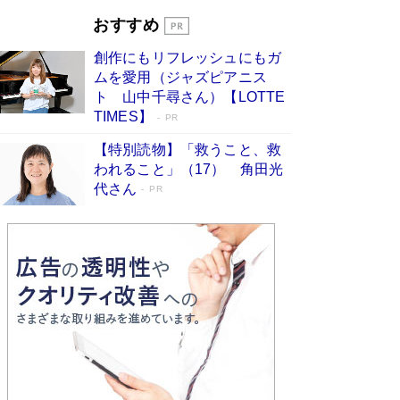
「宇宙兄弟」最終46巻がベストセラー1
おすすめ
位 宇宙開発への関心を押し上げた18年の
創作にもリフレッシュにもガ
物語に幕 特装版には「宇宙で描かれたマ
ムを愛用（ジャズピアニス
ンガ」も収録
Book Bang
ト 山中千尋さん）【LOTTE
美輪明宏 晩年の回答を集めた『ほほえんで生き
TIMES】
PR
るための人生相談』がランクイン［エンターテイ
メントベストセラー］
Book Bang
【特別読物】「救うこと、救
われること」（17） 角田光
「『火垂るの墓』は、大嘘である」原作者が抱き
代さん
続けた“自責の念”とは…「自己憐憫は描きたくな
PR
い」監督が徹底的にこだわったこと（後編） #
戦争の記憶
Book Bang
「叱って伸びるやつは、褒めたらもっと伸びる」
俳優・高嶋政伸が家族に教わった“人を育てるコ
ツ”…芸への考え方を明かす
Book Bang
東野圭吾、伊坂幸太郎の人気シリーズ最新作どち
らも文庫化 映画化された直木賞受賞作もランク
イン［文庫ベストセラー］
Book Bang