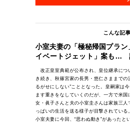
こんな記
小室夫妻の「極秘帰国プラン
イベートジェット」案も… 
改正皇室典範が公布され、皇位継承につ
き続き、秋篠宮家の長男・悠仁さままでの
るがせにしない”こととなった。皇嗣家は
ます重きをなしていくのだが、一方で米国
女・眞子さんと夫の小室圭さんは家族三人
っぱいの生活を送る様子が目撃されている
小室夫妻に今回、“思わぬ動き”があったと