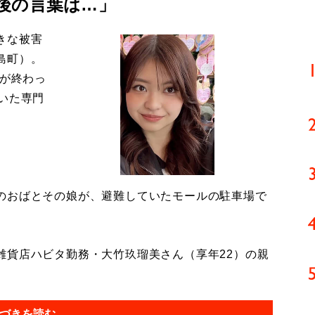
後の言葉は…」
きな被害
島町）。
導が終わっ
いた専門
のおばとその娘が、避難していたモールの駐車場で
貨店ハビタ勤務・大竹玖瑠美さん（享年22）の親
づきを読む