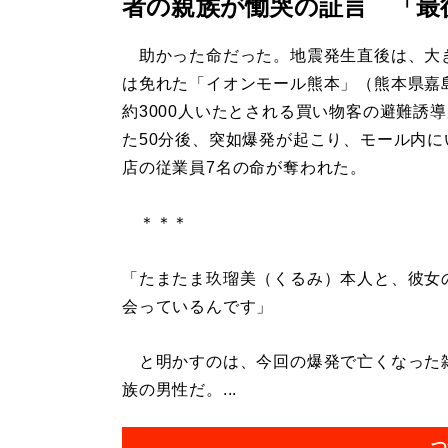
者の親族が慟哭の証言 「最
助かった命だった。地震発生直後は、大
は免れた「イオンモール熊本」（熊本県嘉
約3000人いたとされる買い物客の避難誘
た50分後、突如爆発が起こり、モール内に
店の従業員7名の命が奪われた。
＊＊＊
「たまたま玖瑠美（くるみ）本人と、彼女
会っているんです」
と明かすのは、今回の爆発で亡くなった雑
族の男性だ。...
つ