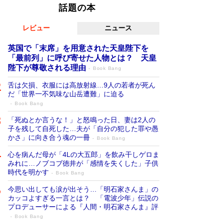
話題の本
レビュー
ニュース
英国で「末席」を用意された天皇陛下を
「最前列」に呼び寄せた人物とは？ 天皇
陛下が尊敬される理由
Book Bang
舌は欠損、衣服には高放射線…9人の若者が死ん
だ「世界一不気味な山岳遭難」に迫る
Book Bang
「死ぬとか言うな！」と怒鳴った日、妻は2人の
子を残して自死した…夫が「自分の犯した罪や愚
かさ」に向き合う魂の一冊
Book Bang
心を病んだ母が「4Lの大五郎」を飲み干しゲロま
みれに…ノブコブ徳井が「感情を失くした」子供
時代を明かす
Book Bang
今思い出しても涙が出そう…「明石家さんま」の
カッコよすぎる一言とは？ 「電波少年」伝説の
プロデューサーによる『人間・明石家さんま』評
Book Bang