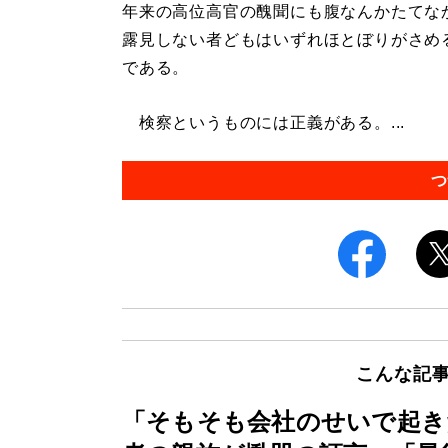
年来の高位高官の醜聞にも腹なんかたてな
露見しない者どもはいずれほとぼりがさめ
である。
検察というものには正義がある。...
つ
こんな記
「そもそも会社のせいで起き