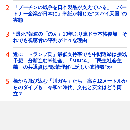
「プーチンの戦争を日本製品が支えている」「パー
トナー企業が日本に」米紙が報じた“スパイ天国”の
実態
“爆死”報道の「のん」13年ぶり連ドラ本格復帰 そ
れでも視聴者の評判が上々な理由
遂に「トランプ氏」最低支持率でも中間選挙は接戦
予想…分断進む米社会、「MAGA」「民主社会主
義」の共通点は“政策理解に乏しい支持者”か
橋から飛び込む「川ガキ」たち 高さ12メートルか
らのダイブも…令和の時代、文化と安全はどう両
立？