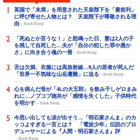
英国で「末席」を用意された天皇陛下を「最前列」
に呼び寄せた人物とは？ 天皇陛下が尊敬される理
由
Book Bang
「死ぬとか言うな！」と怒鳴った日、妻は2人の子
を残して自死した…夫が「自分の犯した罪や愚か
さ」に向き合う魂の一冊
Book Bang
舌は欠損、衣服には高放射線…9人の若者が死んだ
「世界一不気味な山岳遭難」に迫る
Book Bang
心を病んだ母が「4Lの大五郎」を飲み干しゲロまみ
れに…ノブコブ徳井が「感情を失くした」子供時代
を明かす
Book Bang
今思い出しても涙が出そう…「明石家さんま」のカ
ッコよすぎる一言とは？ 「電波少年」伝説のプロ
デューサーによる『人間・明石家さんま』評
Book Bang