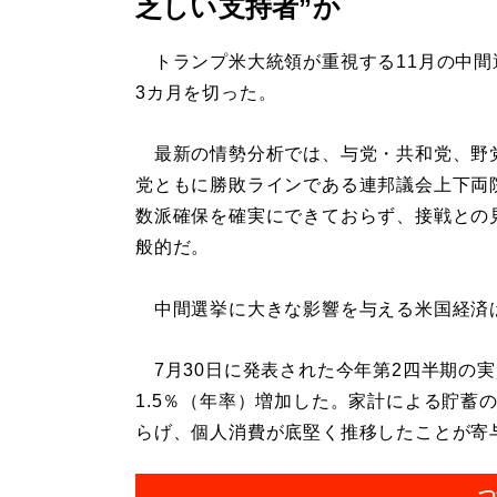
乏しい支持者”か
トランプ米大統領が重視する11月の中間
3カ月を切った。
最新の情勢分析では、与党・共和党、野
党ともに勝敗ラインである連邦議会上下両
数派確保を確実にできておらず、接戦との
般的だ。
中間選挙に大きな影響を与える米国経済
7月30日に発表された今年第2四半期の実
1.5％（年率）増加した。家計による貯蓄
らげ、個人消費が底堅く推移したことが寄与し
つ