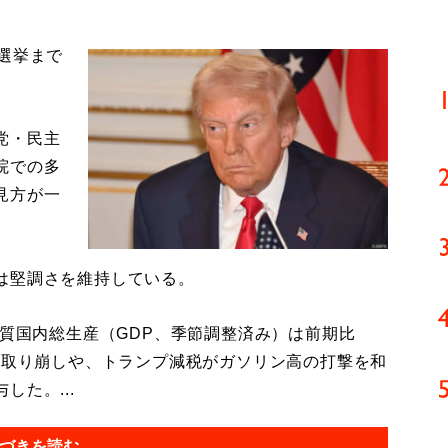
選挙まで
党・民主
院での多
見方が一
は堅調さを維持している。
質国内総生産（GDP、季節調整済み）は前期比
の取り崩しや、トランプ減税がガソリン高の打撃を和
た。...
づきを読む