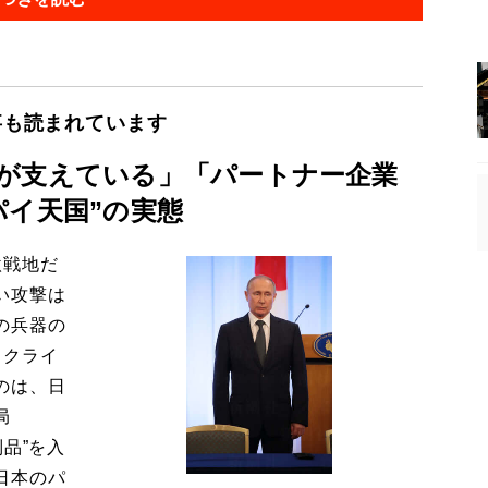
事も読まれています
が支えている」「パートナー企業
パイ天国”の実態
激戦地だ
い攻撃は
の兵器の
ウクライ
のは、日
局
品”を入
日本のパ