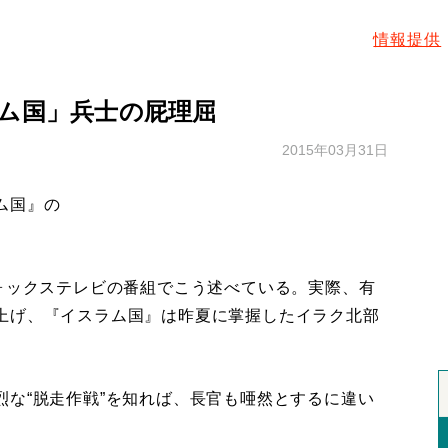
情報提供
ラム国」兵士の屁理屈
2015年03月31日
ム国』の
ォックステレビの番組でこう述べている。実際、有
上げ、『イスラム国』は昨夏に掌握したイラク北部
な“脱走作戦”を知れば、長官も唖然とするに違い