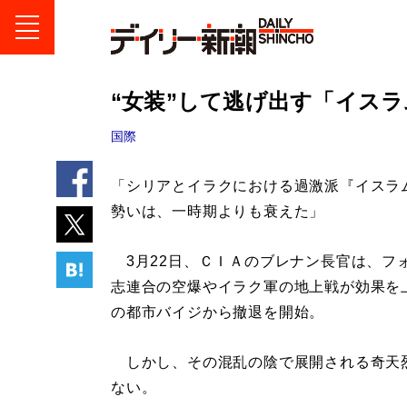
“女装”して逃げ出す「イス
国際
「シリアとイラクにおける過激派『イスラ
勢いは、一時期よりも衰えた」
3月22日、ＣＩＡのブレナン長官は、フ
志連合の空爆やイラク軍の地上戦が効果を
の都市バイジから撤退を開始。
しかし、その混乱の陰で展開される奇天烈
ない。