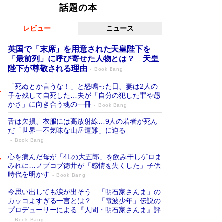
話題の本
レビュー
ニュース
英国で「末席」を用意された天皇陛下を
「最前列」に呼び寄せた人物とは？ 天皇
陛下が尊敬される理由
Book Bang
「死ぬとか言うな！」と怒鳴った日、妻は2人の
子を残して自死した…夫が「自分の犯した罪や愚
かさ」に向き合う魂の一冊
Book Bang
舌は欠損、衣服には高放射線…9人の若者が死ん
だ「世界一不気味な山岳遭難」に迫る
Book Bang
心を病んだ母が「4Lの大五郎」を飲み干しゲロま
みれに…ノブコブ徳井が「感情を失くした」子供
時代を明かす
Book Bang
今思い出しても涙が出そう…「明石家さんま」の
カッコよすぎる一言とは？ 「電波少年」伝説の
プロデューサーによる『人間・明石家さんま』評
Book Bang