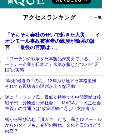
アクセスランキング
一覧
「そもそも会社のせいで起きた人災」 イ
オンモール事故被害者の親族が慟哭の証
言 「最後の言葉は…」
「プーチンの戦争を日本製品が支えている」「パ
ートナー企業が日本に」米紙が報じた“スパイ天
国”の実態
“爆死”報道の「のん」13年ぶり連ドラ本格復帰
それでも視聴者の評判が上々な理由
遂に「トランプ氏」最低支持率でも中間選挙は接
戦予想…分断進む米社会、「MAGA」「民主社会
主義」の共通点は“政策理解に乏しい支持者”か
橋から飛び込む「川ガキ」たち 高さ12メートル
からのダイブも…令和の時代、文化と安全はどう
両立？