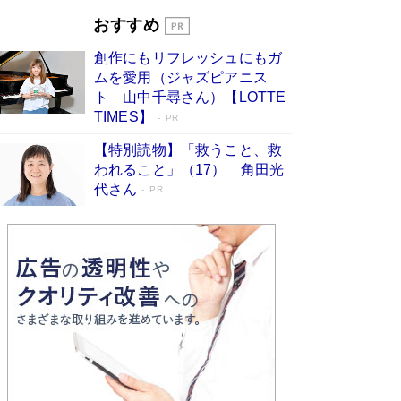
「叱って伸びるやつは、褒めたらもっと伸
おすすめ
びる」俳優・高嶋政伸が家族に教わっ
創作にもリフレッシュにもガ
た“人を育てるコツ”…芸への考え方を明か
ムを愛用（ジャズピアニス
す
Book Bang
ト 山中千尋さん）【LOTTE
「『火垂るの墓』は、大嘘である」原作者が抱き
TIMES】
PR
続けた“自責の念”とは…「自己憐憫は描きたくな
い」監督が徹底的にこだわったこと（後編） #
【特別読物】「救うこと、救
戦争の記憶
Book Bang
われること」（17） 角田光
代さん
美輪明宏 晩年の回答を集めた『ほほえんで生き
PR
るための人生相談』がランクイン［エンターテイ
メントベストセラー］
Book Bang
「宇宙兄弟」最終46巻がベストセラー1位 宇宙
開発への関心を押し上げた18年の物語に幕 特装
版には「宇宙で描かれたマンガ」も収録
Book Bang
「不意に涙が出そうに…」高嶋政伸が明かし
た“13歳の娘を暴行する役”への葛藤 インティマ
シーコーディネーターに支えられたNHK『大奥』
の裏側
Book Bang