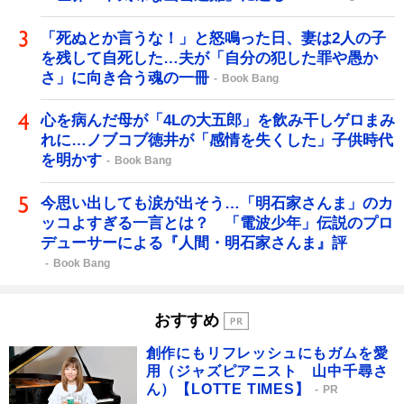
「死ぬとか言うな！」と怒鳴った日、妻は2人の子
を残して自死した…夫が「自分の犯した罪や愚か
さ」に向き合う魂の一冊
Book Bang
心を病んだ母が「4Lの大五郎」を飲み干しゲロまみ
れに…ノブコブ徳井が「感情を失くした」子供時代
を明かす
Book Bang
今思い出しても涙が出そう…「明石家さんま」のカ
ッコよすぎる一言とは？ 「電波少年」伝説のプロ
デューサーによる『人間・明石家さんま』評
Book Bang
おすすめ
創作にもリフレッシュにもガムを愛
用（ジャズピアニスト 山中千尋さ
ん）【LOTTE TIMES】
PR