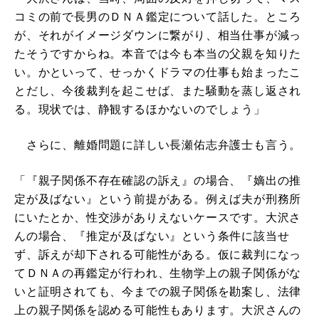
コミの前で長男のＤＮＡ鑑定について話した。ところ
が、それがイメージダウンに繋がり、相当仕事が減っ
たそうですからね。本音では今も本当の父親を知りた
い。かといって、せっかくドラマの仕事も始まったこ
とだし、今後裁判を起こせば、また騒動を蒸し返され
る。現状では、静観するほかないのでしょう」
さらに、離婚問題に詳しい長瀬佑志弁護士も言う。
「『親子関係不存在確認の訴え』の場合、『嫡出の推
定が及ばない』という前提がある。例えば夫が刑務所
にいたとか、性交渉がありえないケースです。大沢さ
んの場合、『推定が及ばない』という条件に該当せ
ず、訴えが却下される可能性がある。仮に裁判になっ
てＤＮＡの再鑑定が行われ、生物学上の親子関係がな
いと証明されても、今までの親子関係を勘案し、法律
上の親子関係を認める可能性もあります。大沢さんの