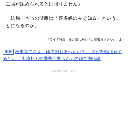
主張が認められるとは限りません」
結局、本当の父親は「喜多嶋のみぞ知る」というこ
とになるのか。
「ワイド特集 愛と憎しみの『土壇場カップル』」より
板東英二さん「ゆで卵おまへんか？」 局が20個用意す
速報
ると… 「出演料も交通費も要らん」のゆで卵伝説
advertisement