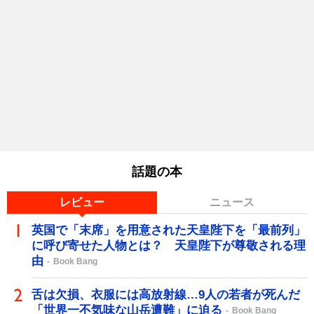
話題の本
レビュー
ニュース
英国で「末席」を用意された天皇陛下を「最前列」
に呼び寄せた人物とは？ 天皇陛下が尊敬される理
由
Book Bang
舌は欠損、衣服には高放射線…9人の若者が死んだ
「世界一不気味な山岳遭難」に迫る
Book Bang