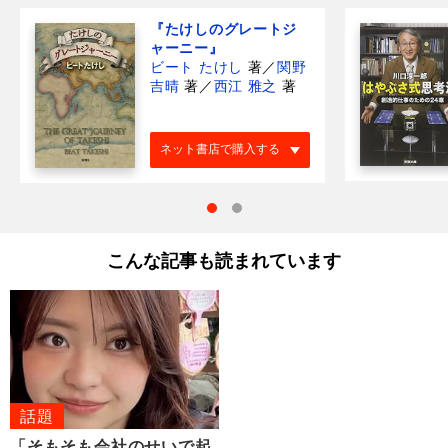
『たけしのグレートジ
ャーニー』
ビート たけし
著
／
関野
吉晴
著
／
西江 雅之
著
ネット書店で購入する
こんな記事も読まれています
話題
「そもそも会社のせいで起