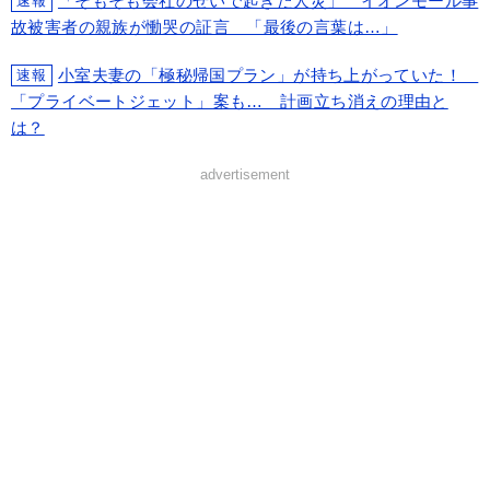
「そもそも会社のせいで起きた人災」 イオンモール事
速報
故被害者の親族が慟哭の証言 「最後の言葉は…」
小室夫妻の「極秘帰国プラン」が持ち上がっていた！
速報
「プライベートジェット」案も… 計画立ち消えの理由と
は？
advertisement