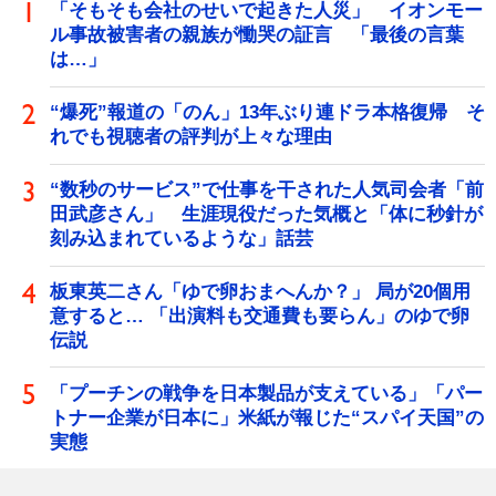
「そもそも会社のせいで起きた人災」 イオンモー
ル事故被害者の親族が慟哭の証言 「最後の言葉
は…」
“爆死”報道の「のん」13年ぶり連ドラ本格復帰 そ
れでも視聴者の評判が上々な理由
“数秒のサービス”で仕事を干された人気司会者「前
田武彦さん」 生涯現役だった気概と「体に秒針が
刻み込まれているような」話芸
板東英二さん「ゆで卵おまへんか？」 局が20個用
意すると… 「出演料も交通費も要らん」のゆで卵
伝説
「プーチンの戦争を日本製品が支えている」「パー
トナー企業が日本に」米紙が報じた“スパイ天国”の
実態