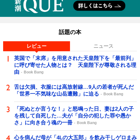
話題の本
レビュー
ニュース
英国で「末席」を用意された天皇陛下を「最前列」
に呼び寄せた人物とは？ 天皇陛下が尊敬される理
由
Book Bang
舌は欠損、衣服には高放射線…9人の若者が死んだ
「世界一不気味な山岳遭難」に迫る
Book Bang
「死ぬとか言うな！」と怒鳴った日、妻は2人の子
を残して自死した…夫が「自分の犯した罪や愚か
さ」に向き合う魂の一冊
Book Bang
心を病んだ母が「4Lの大五郎」を飲み干しゲロまみ