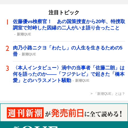
注目トピック
佐藤優vs検察官！ あの国策捜査から20年、特捜取
調室で対峙した因縁の二人がいま語り合ったこと
新潮QUE
肉乃小路ニクヨ「わたし」の人生を生きるための5
冊
新潮QUE
〈本人インタビュー〉渦中の当事者「佐藤二朗」は
何を語ったのか――「フジテレビ」で起きた「橋本
愛」とのハラスメント騒動
新潮QUE
「新潮QUE」とは？