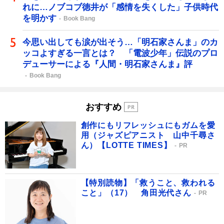
れに…ノブコブ徳井が「感情を失くした」子供時代
を明かす
Book Bang
今思い出しても涙が出そう…「明石家さんま」のカ
ッコよすぎる一言とは？ 「電波少年」伝説のプロ
デューサーによる『人間・明石家さんま』評
Book Bang
おすすめ
創作にもリフレッシュにもガムを愛
用（ジャズピアニスト 山中千尋さ
ん）【LOTTE TIMES】
PR
【特別読物】「救うこと、救われる
こと」（17） 角田光代さん
PR