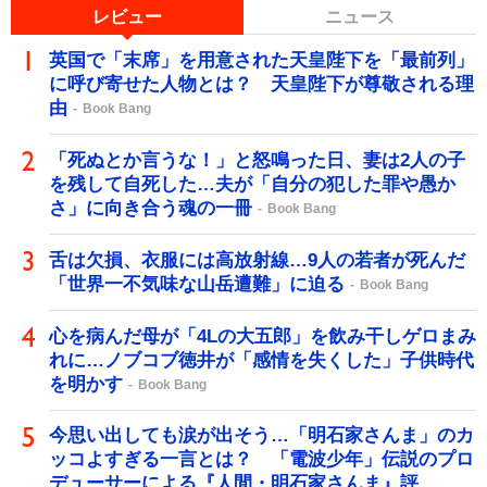
レビュー
ニュース
英国で「末席」を用意された天皇陛下を「最前列」
に呼び寄せた人物とは？ 天皇陛下が尊敬される理
由
Book Bang
「死ぬとか言うな！」と怒鳴った日、妻は2人の子
を残して自死した…夫が「自分の犯した罪や愚か
さ」に向き合う魂の一冊
Book Bang
舌は欠損、衣服には高放射線…9人の若者が死んだ
「世界一不気味な山岳遭難」に迫る
Book Bang
心を病んだ母が「4Lの大五郎」を飲み干しゲロまみ
れに…ノブコブ徳井が「感情を失くした」子供時代
を明かす
Book Bang
今思い出しても涙が出そう…「明石家さんま」のカ
ッコよすぎる一言とは？ 「電波少年」伝説のプロ
デューサーによる『人間・明石家さんま』評