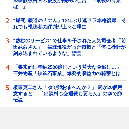
ル事故被害者の親族が慟哭の証言 「最後の言葉
は…」
“爆死”報道の「のん」13年ぶり連ドラ本格復帰 そ
れでも視聴者の評判が上々な理由
“数秒のサービス”で仕事を干された人気司会者「前
田武彦さん」 生涯現役だった気概と「体に秒針が
刻み込まれているような」話芸
「将来的に年約2500億円という莫大な金額に…」
三井物産「鉄鉱石事業」爆発的収益力の秘密とは
板東英二さん「ゆで卵おまへんか？」 局が20個用
意すると… 「出演料も交通費も要らん」のゆで卵
伝説