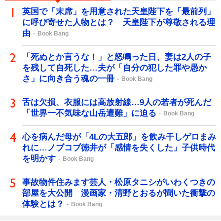
英国で「末席」を用意された天皇陛下を「最前列」
に呼び寄せた人物とは？ 天皇陛下が尊敬される理
由
Book Bang
「死ぬとか言うな！」と怒鳴った日、妻は2人の子
を残して自死した…夫が「自分の犯した罪や愚か
さ」に向き合う魂の一冊
Book Bang
舌は欠損、衣服には高放射線…9人の若者が死んだ
「世界一不気味な山岳遭難」に迫る
Book Bang
心を病んだ母が「4Lの大五郎」を飲み干しゲロまみ
れに…ノブコブ徳井が「感情を失くした」子供時代
を明かす
Book Bang
事故物件住みます芸人・松原タニシがいわくつきの
部屋を大公開 漫画家・清野とおるが聞いた衝撃の
体験とは？
Book Bang