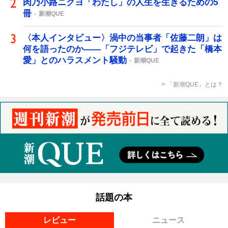
肉乃小路ニクヨ「わたし」の人生を生きるための5
冊
新潮QUE
〈本人インタビュー〉渦中の当事者「佐藤二朗」は
何を語ったのか――「フジテレビ」で起きた「橋本
愛」とのハラスメント騒動
新潮QUE
「新潮QUE」とは？
話題の本
レビュー
ニュース