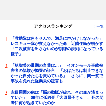
アクセスランキング
一覧
「救助隊は何もせんで、満足に声かけしなかった」
レスキュー隊が救えなかった命 近隣住民が明かす
「二次被害を出さないのが訓練の鉄則になっている
様子」
「玖瑠美の最期の言葉は…」 イオンモール事故被
害者の親族が慟哭の証言 「おばたちは制止できな
かった自分たちを責めている」 さらに、間一髪で
事故を免れた従業員の証言も
左目周囲の痣は「脳の動脈が破れ、その血が溜まっ
ていた」 09年に孤独死「大原麗子さん」、死の間
際に何が起きていたのか