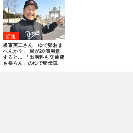
話題
板東英二さん「ゆで卵おま
へんか？」 局が20個用意
すると… 「出演料も交通費
も要らん」のゆで卵伝説