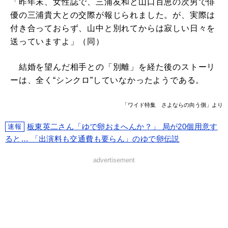
「昨年末、女性誌で、三浦友和と山口百恵の次男で俳
優の三浦貴大との交際が報じられました。が、実際は
付き合っておらず、山中と別れてからは寂しい日々を
送っていますよ」（同）
結婚を望んだ相手との「別離」を経た後のストーリ
ーは、全く“シンクロ”していなかったようである。
「ワイド特集 さよならの向う側」より
板東英二さん「ゆで卵おまへんか？」 局が20個用意す
速報
ると… 「出演料も交通費も要らん」のゆで卵伝説
advertisement