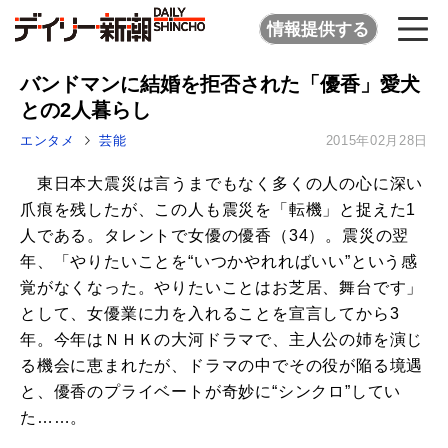
情報提供する
バンドマンに結婚を拒否された「優香」愛犬
との2人暮らし
エンタメ
芸能
2015年02月28日
東日本大震災は言うまでもなく多くの人の心に深い
爪痕を残したが、この人も震災を「転機」と捉えた1
人である。タレントで女優の優香（34）。震災の翌
年、「やりたいことを“いつかやれればいい”という感
覚がなくなった。やりたいことはお芝居、舞台です」
として、女優業に力を入れることを宣言してから3
年。今年はＮＨＫの大河ドラマで、主人公の姉を演じ
る機会に恵まれたが、ドラマの中でその役が陥る境遇
と、優香のプライベートが奇妙に“シンクロ”してい
た……。