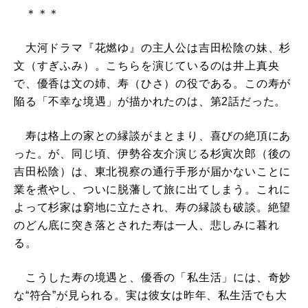
＊＊＊
大河ドラマ『花燃ゆ』の主人公は吉田松陰の妹、杉
文（すぎふみ）。こちらを演じているのは井上真央
で、優香は文の姉、寿（ひさ）の役である。この寿が
陥る「不幸な境遇」が描かれたのは、第2話だった。
寿は格上の家との縁談がまとまり、喜びの絶頂にあ
った。が、同じ頃、伊勢谷友介演じる杉寅次郎（後の
吉田松陰）は、東北視察の通行手形が届かないことに
業を煮やし、ついに脱藩して旅に出てしまう。これに
よって杉家は窮地に立たされ、寿の縁談も破談。絶望
のどん底に突き落とされた寿は一人、悲しみに暮れ
る。
こうした寿の境遇と、優香の「私生活」には、奇妙
な“符合”が見られる。実は彼女は昨年、私生活でも大