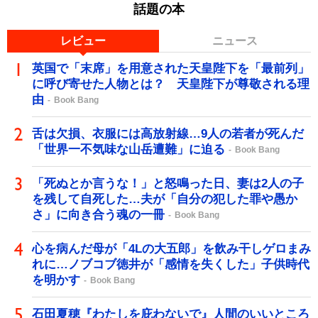
話題の本
レビュー
ニュース
英国で「末席」を用意された天皇陛下を「最前列」
に呼び寄せた人物とは？ 天皇陛下が尊敬される理
由
Book Bang
舌は欠損、衣服には高放射線…9人の若者が死んだ
「世界一不気味な山岳遭難」に迫る
Book Bang
「死ぬとか言うな！」と怒鳴った日、妻は2人の子
を残して自死した…夫が「自分の犯した罪や愚か
さ」に向き合う魂の一冊
Book Bang
心を病んだ母が「4Lの大五郎」を飲み干しゲロまみ
れに…ノブコブ徳井が「感情を失くした」子供時代
を明かす
Book Bang
石田夏穂『わたしを庇わないで』人間のいいところ