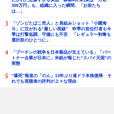
300万円」も、組織に入った瞬間、「お前たち
は…」
「ゾンビたばこ売人」と肩組みショット「小園海
斗」に注がれる“厳しい視線” 昨季の首位打者も今
季は打撃低調、守備にも不安 「レギュラー剥奪も
選択肢のひとつに」
「プーチンの戦争を日本製品が支えている」「パー
トナー企業が日本に」米紙が報じた“スパイ天国”の
実態
“爆死”報道の「のん」13年ぶり連ドラ本格復帰 そ
れでも視聴者の評判が上々な理由