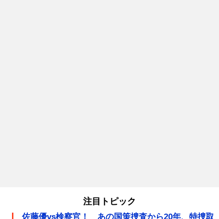
注目トピック
佐藤優vs検察官！ あの国策捜査から20年、特捜取