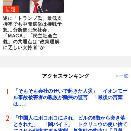
話題
遂に「トランプ氏」最低支
持率でも中間選挙は接戦予
想…分断進む米社会、
「MAGA」「民主社会主
義」の共通点は“政策理解
に乏しい支持者”か
アクセスランキング
一覧
「そもそも会社のせいで起きた人災」 イオンモー
ル事故被害者の親族が慟哭の証言 「最後の言葉
は…」
「中国人にボコボコにされ、ビルの6階から突き落
とされた」 「闇バイト」 トクリュウの使い捨て
にされた悲惨すぎる実態 募集時の約束は「月収