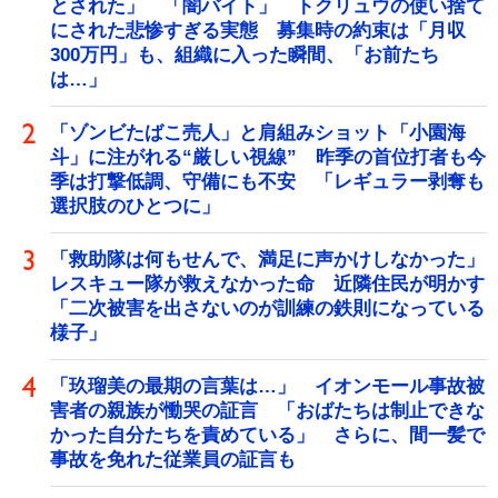
とされた」 「闇バイト」 トクリュウの使い捨て
にされた悲惨すぎる実態 募集時の約束は「月収
300万円」も、組織に入った瞬間、「お前たち
は…」
「ゾンビたばこ売人」と肩組みショット「小園海
斗」に注がれる“厳しい視線” 昨季の首位打者も今
季は打撃低調、守備にも不安 「レギュラー剥奪も
選択肢のひとつに」
「救助隊は何もせんで、満足に声かけしなかった」
レスキュー隊が救えなかった命 近隣住民が明かす
「二次被害を出さないのが訓練の鉄則になっている
様子」
「玖瑠美の最期の言葉は…」 イオンモール事故被
害者の親族が慟哭の証言 「おばたちは制止できな
かった自分たちを責めている」 さらに、間一髪で
事故を免れた従業員の証言も