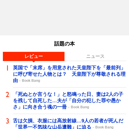
話題の本
レビュー
ニュース
英国で「末席」を用意された天皇陛下を「最前列」
に呼び寄せた人物とは？ 天皇陛下が尊敬される理
由
Book Bang
「死ぬとか言うな！」と怒鳴った日、妻は2人の子
を残して自死した…夫が「自分の犯した罪や愚か
さ」に向き合う魂の一冊
Book Bang
舌は欠損、衣服には高放射線…9人の若者が死んだ
「世界一不気味な山岳遭難」に迫る
Book Bang