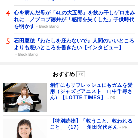
心を病んだ母が「4Lの大五郎」を飲み干しゲロまみ
れに…ノブコブ徳井が「感情を失くした」子供時代
を明かす
Book Bang
石田夏穂『わたしを庇わないで』人間のいいところ
よりも悪いところを書きたい【インタビュー】
Book Bang
おすすめ
創作にもリフレッシュにもガムを愛
用（ジャズピアニスト 山中千尋さ
ん）【LOTTE TIMES】
PR
【特別読物】「救うこと、救われる
こと」（17） 角田光代さん
PR