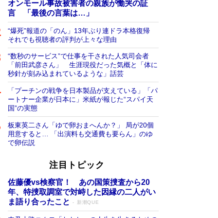
オンモール事故被害者の親族が慟哭の証
言 「最後の言葉は…」
“爆死”報道の「のん」13年ぶり連ドラ本格復帰
それでも視聴者の評判が上々な理由
“数秒のサービス”で仕事を干された人気司会者
「前田武彦さん」 生涯現役だった気概と「体に
秒針が刻み込まれているような」話芸
「プーチンの戦争を日本製品が支えている」「パ
ートナー企業が日本に」米紙が報じた“スパイ天
国”の実態
板東英二さん「ゆで卵おまへんか？」 局が20個
用意すると… 「出演料も交通費も要らん」のゆ
で卵伝説
注目トピック
佐藤優vs検察官！ あの国策捜査から20
年、特捜取調室で対峙した因縁の二人がい
ま語り合ったこと
新潮QUE