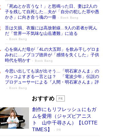
「死ぬとか言うな！」と怒鳴った日、妻は2人の
子を残して自死した…夫が「自分の犯した罪や愚
かさ」に向き合う魂の一冊
Book Bang
舌は欠損、衣服には高放射線…9人の若者が死ん
だ「世界一不気味な山岳遭難」に迫る
Book Bang
心を病んだ母が「4Lの大五郎」を飲み干しゲロま
みれに…ノブコブ徳井が「感情を失くした」子供
時代を明かす
Book Bang
今思い出しても涙が出そう…「明石家さんま」の
カッコよすぎる一言とは？ 「電波少年」伝説の
プロデューサーによる『人間・明石家さんま』評
Book Bang
「宇宙兄弟」最終46巻がベストセラー1
おすすめ
位 宇宙開発への関心を押し上げた18年の
創作にもリフレッシュにもガ
物語に幕 特装版には「宇宙で描かれたマ
ムを愛用（ジャズピアニス
ンガ」も収録
Book Bang
ト 山中千尋さん）【LOTTE
美輪明宏 晩年の回答を集めた『ほほえんで生き
TIMES】
PR
るための人生相談』がランクイン［エンターテイ