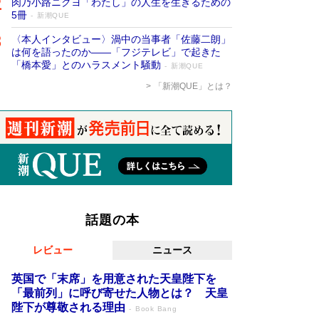
肉乃小路ニクヨ「わたし」の人生を生きるための
5冊
新潮QUE
〈本人インタビュー〉渦中の当事者「佐藤二朗」
は何を語ったのか――「フジテレビ」で起きた
「橋本愛」とのハラスメント騒動
新潮QUE
「新潮QUE」とは？
話題の本
レビュー
ニュース
英国で「末席」を用意された天皇陛下を
「最前列」に呼び寄せた人物とは？ 天皇
陛下が尊敬される理由
Book Bang