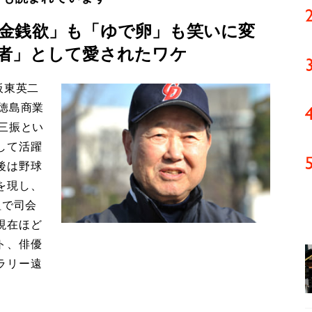
金銭欲」も「ゆで卵」も笑いに変
者」として愛されたワケ
板東英二
徳島商業
三振とい
して活躍
後は野球
を現し、
組で司会
現在ほど
ト、俳優
ラリー遠