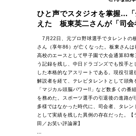
ひと声でスタジオを掌握…「
えた 板東英二さんが「司会
7月22日、元プロ野球選手でタレントの
さん（享年86）が亡くなった。板東さんは
高校のエースとして甲子園で大会通算83奪
う記録を残し、中日ドラゴンズでも投手と
した本格的なアスリートである。現役引退
解説者を経て、テレビタレントとして頭角
「マジカル頭脳パワー!!」など数多くの番
を務めた。スポーツ選手の引退後の進路が
多様ではなかった時代に、司会者、タレン
として実績を残した異例の存在だった。【
田／お笑い評論家】
...