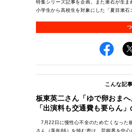
特集シリーズ記事を企画。また漱石が生ま
小学生から高校生を対象にした「夏目漱石コ
つ
こんな記
板東英二さん「ゆで卵おまへ
「出演料も交通費も要らん」
7月22日に慢性心不全のため亡くなった
さん（享年86）を悼む声は、芸能界を中心