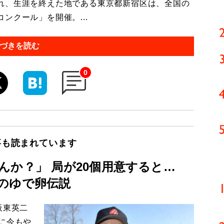
れ、生涯を終えた地である東京都新宿区は、全国の
ンクール」を開催。...
づきを読む
0
事も読まれています
んか？」 局が20個用意すると…
のゆで卵伝説
板東英二
に今もや