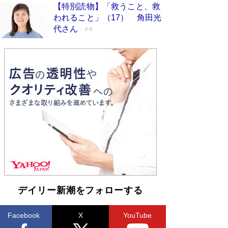
メントベストセラー］
Book Bang
【特別読物】「救うこと、救
われること」（17） 角田光
「『火垂るの墓』は、大嘘である」原作者が抱き
代さん
続けた“自責の念”とは…「自己憐憫は描きたくな
PR
い」監督が徹底的にこだわったこと（後編） #
戦争の記憶
Book Bang
「叱って伸びるやつは、褒めたらもっと伸びる」
俳優・高嶋政伸が家族に教わった“人を育てるコ
ツ”…芸への考え方を明かす
Book Bang
東野圭吾、伊坂幸太郎の人気シリーズ最新作どち
らも文庫化 映画化された直木賞受賞作もランク
イン［文庫ベストセラー］
Book Bang
デイリー新潮をフォローする
Facebook
X
YouTube