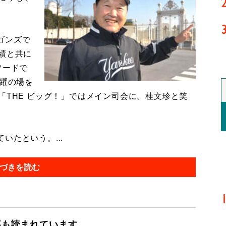
ゴンズで
績と共に
ソードで
活躍の場を
「THE ビッグ！」ではメイン司会に。桂文珍と笑
たという。...
づきを読む
事も読まれています