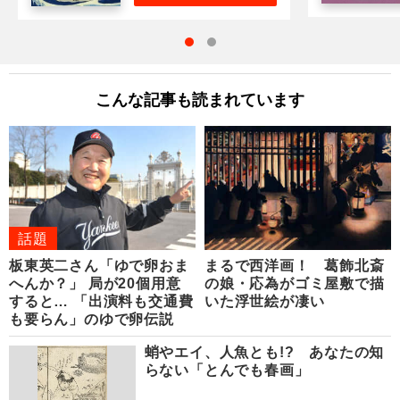
こんな記事も読まれています
話題
板東英二さん「ゆで卵おま
まるで西洋画！ 葛飾北斎
へんか？」 局が20個用意
の娘・応為がゴミ屋敷で描
すると… 「出演料も交通費
いた浮世絵が凄い
も要らん」のゆで卵伝説
蛸やエイ、人魚とも!? あなたの知
らない「とんでも春画」