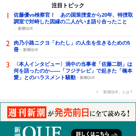
注目トピック
佐藤優vs検察官！ あの国策捜査から20年、特捜取
調室で対峙した因縁の二人がいま語り合ったこと
新潮QUE
肉乃小路ニクヨ「わたし」の人生を生きるための5
冊
新潮QUE
〈本人インタビュー〉渦中の当事者「佐藤二朗」は
何を語ったのか――「フジテレビ」で起きた「橋本
愛」とのハラスメント騒動
新潮QUE
「新潮QUE」とは？