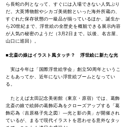
ら長蛇の列となって、すぐには入場できない人気ぶり
だ。大英博物館やシカゴ美術館といった海外所蔵の、
すぐれた保存状態の一級品が揃っているほか、誕生か
ら20世紀まで、浮世絵の全歴史を概観できる展示内容
が人気の秘密のようだ（3月2日まで。以後、名古屋、
山口に巡回）。
■北斎の娘はイラスト風タッチ？ 浮世絵に新たな光
実は今年は「国際浮世絵学会」創立50周年というこ
ともあってか、近年にない浮世絵ブームとなってい
る。
たとえば太田記念美術館（東京・原宿）では、葛飾
北斎の娘で絵師の葛飾応為をクローズアップする「葛
飾応為〈吉原格子先之図〉―光と影の美」が開催され
ているが、まるで現代イラストを思わせる意外なタッ