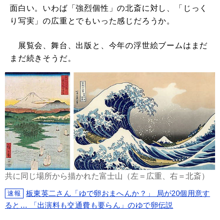
面白い。いわば「強烈個性」の北斎に対し、「じっく
り写実」の広重とでもいった感じだろうか。
展覧会、舞台、出版と、今年の浮世絵ブームはまだ
まだ続きそうだ。
共に同じ場所から描かれた富士山（左＝広重、右＝北斎）
板東英二さん「ゆで卵おまへんか？」 局が20個用意す
速報
ると… 「出演料も交通費も要らん」のゆで卵伝説