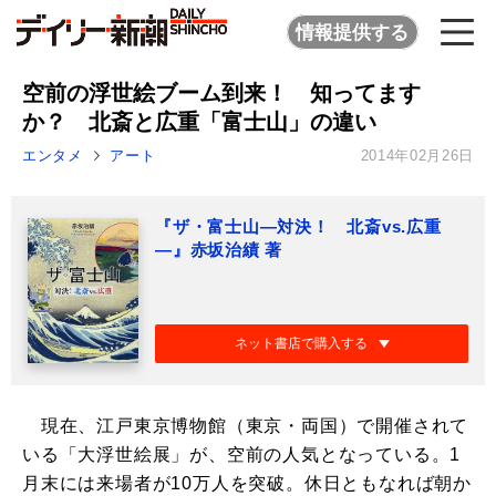
情報提供する
空前の浮世絵ブーム到来！ 知ってます
か？ 北斎と広重「富士山」の違い
エンタメ
アート
2014年02月26日
『ザ・富士山―対決！ 北斎vs.広重
―』赤坂治績 著
ネット書店で購入する
現在、江戸東京博物館（東京・両国）で開催されて
いる「大浮世絵展」が、空前の人気となっている。1
月末には来場者が10万人を突破。休日ともなれば朝か