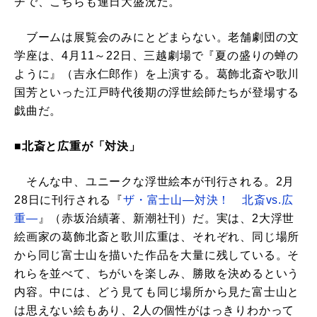
チで、こちらも連日大盛況だ。
ブームは展覧会のみにとどまらない。老舗劇団の文
学座は、4月11～22日、三越劇場で『夏の盛りの蝉の
ように』（吉永仁郎作）を上演する。葛飾北斎や歌川
国芳といった江戸時代後期の浮世絵師たちが登場する
戯曲だ。
■北斎と広重が「対決」
そんな中、ユニークな浮世絵本が刊行される。2月
28日に刊行される『
ザ・富士山―対決！ 北斎vs.広
重―
』（赤坂治績著、新潮社刊）だ。実は、2大浮世
絵画家の葛飾北斎と歌川広重は、それぞれ、同じ場所
から同じ富士山を描いた作品を大量に残している。そ
れらを並べて、ちがいを楽しみ、勝敗を決めるという
内容。中には、どう見ても同じ場所から見た富士山と
は思えない絵もあり、2人の個性がはっきりわかって