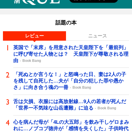
話題の本
レビュー
ニュース
英国で「末席」を用意された天皇陛下を「最前列」
に呼び寄せた人物とは？ 天皇陛下が尊敬される理
由
Book Bang
「死ぬとか言うな！」と怒鳴った日、妻は2人の子
を残して自死した…夫が「自分の犯した罪や愚か
さ」に向き合う魂の一冊
Book Bang
舌は欠損、衣服には高放射線…9人の若者が死んだ
「世界一不気味な山岳遭難」に迫る
Book Bang
心を病んだ母が「4Lの大五郎」を飲み干しゲロまみ
れに…ノブコブ徳井が「感情を失くした」子供時代