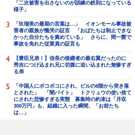
「二次被害を出さないのが訓練の鉄則になっている
様子」
「玖瑠美の最期の言葉は…」 イオンモール事故被
害者の親族が慟哭の証言 「おばたちは制止できな
かった自分たちを責めている」 さらに、間一髪で
事故を免れた従業員の証言も
【豊臣兄弟！】信長の後継者の最右翼だったのに
秀吉につけ込まれ兄に切腹に追い込まれた無惨すぎ
る弟
「中国人にボコボコにされ、ビルの6階から突き落
とされた」 「闇バイト」 トクリュウの使い捨て
にされた悲惨すぎる実態 募集時の約束は「月収
300万円」も、組織に入った瞬間、「お前たち
は…」