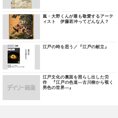
嵐・大野くんが最も敬愛するアーテ
ィスト 伊藤若冲ってどんな人？
江戸の時を思う／『江戸の献立』
江戸文化の裏面を照らし出した労
作 『江戸の色道―古川柳から覗く
男色の世界―』