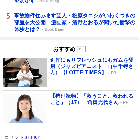
を明かす
Book Bang
事故物件住みます芸人・松原タニシがいわくつきの
部屋を大公開 漫画家・清野とおるが聞いた衝撃の
体験とは？
Book Bang
おすすめ
創作にもリフレッシュにもガムを愛
用（ジャズピアニスト 山中千尋さ
ん）【LOTTE TIMES】
PR
【特別読物】「救うこと、救われる
こと」（17） 角田光代さん
PR