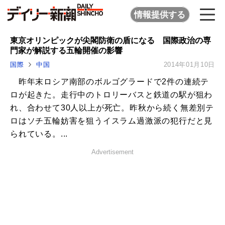
情報提供する
東京オリンピックが尖閣防衛の盾になる 国際政治の専
門家が解説する五輪開催の影響
国際
中国
2014年01月10日
昨年末ロシア南部のボルゴグラードで2件の連続テ
ロが起きた。走行中のトロリーバスと鉄道の駅が狙わ
れ、合わせて30人以上が死亡。昨秋から続く無差別テ
ロはソチ五輪妨害を狙うイスラム過激派の犯行だと見
られている。...
Advertisement