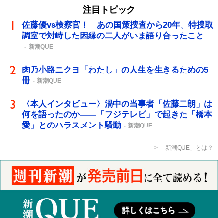
注目トピック
佐藤優vs検察官！ あの国策捜査から20年、特捜取
調室で対峙した因縁の二人がいま語り合ったこと
新潮QUE
肉乃小路ニクヨ「わたし」の人生を生きるための5
冊
新潮QUE
〈本人インタビュー〉渦中の当事者「佐藤二朗」は
何を語ったのか――「フジテレビ」で起きた「橋本
愛」とのハラスメント騒動
新潮QUE
「新潮QUE」とは？