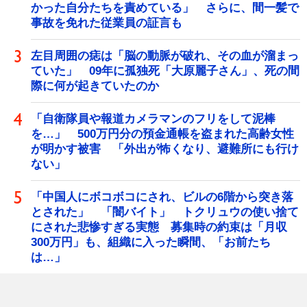
かった自分たちを責めている」 さらに、間一髪で
事故を免れた従業員の証言も
左目周囲の痣は「脳の動脈が破れ、その血が溜まっ
ていた」 09年に孤独死「大原麗子さん」、死の間
際に何が起きていたのか
「自衛隊員や報道カメラマンのフリをして泥棒
を…」 500万円分の預金通帳を盗まれた高齢女性
が明かす被害 「外出が怖くなり、避難所にも行け
ない」
「中国人にボコボコにされ、ビルの6階から突き落
とされた」 「闇バイト」 トクリュウの使い捨て
にされた悲惨すぎる実態 募集時の約束は「月収
300万円」も、組織に入った瞬間、「お前たち
は…」