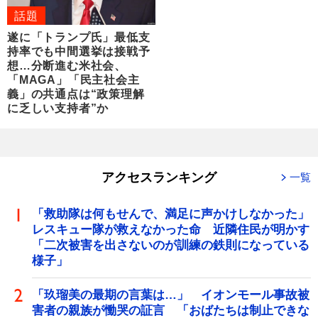
話題
遂に「トランプ氏」最低支
持率でも中間選挙は接戦予
想…分断進む米社会、
「MAGA」「民主社会主
義」の共通点は“政策理解
に乏しい支持者”か
アクセスランキング
一覧
「救助隊は何もせんで、満足に声かけしなかった」
レスキュー隊が救えなかった命 近隣住民が明かす
「二次被害を出さないのが訓練の鉄則になっている
様子」
「玖瑠美の最期の言葉は…」 イオンモール事故被
害者の親族が慟哭の証言 「おばたちは制止できな