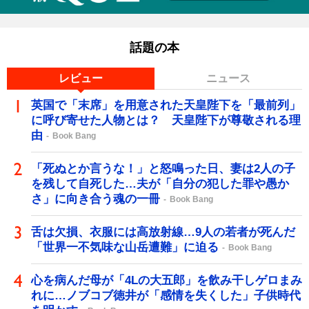
話題の本
レビュー
ニュース
英国で「末席」を用意された天皇陛下を「最前列」
に呼び寄せた人物とは？ 天皇陛下が尊敬される理
由
Book Bang
「死ぬとか言うな！」と怒鳴った日、妻は2人の子
を残して自死した…夫が「自分の犯した罪や愚か
さ」に向き合う魂の一冊
Book Bang
舌は欠損、衣服には高放射線…9人の若者が死んだ
「世界一不気味な山岳遭難」に迫る
Book Bang
心を病んだ母が「4Lの大五郎」を飲み干しゲロまみ
れに…ノブコブ徳井が「感情を失くした」子供時代