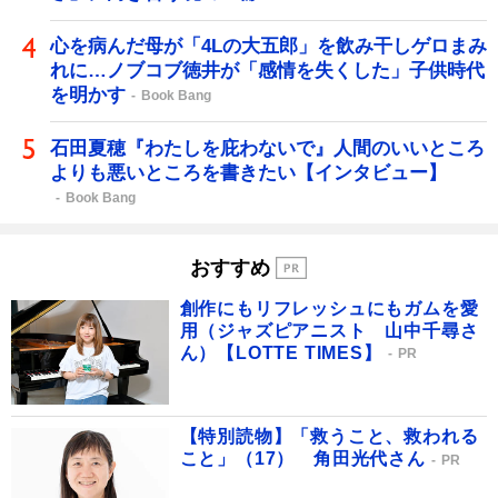
心を病んだ母が「4Lの大五郎」を飲み干しゲロまみ
れに…ノブコブ徳井が「感情を失くした」子供時代
を明かす
Book Bang
石田夏穂『わたしを庇わないで』人間のいいところ
よりも悪いところを書きたい【インタビュー】
Book Bang
おすすめ
創作にもリフレッシュにもガムを愛
用（ジャズピアニスト 山中千尋さ
ん）【LOTTE TIMES】
PR
【特別読物】「救うこと、救われる
こと」（17） 角田光代さん
PR