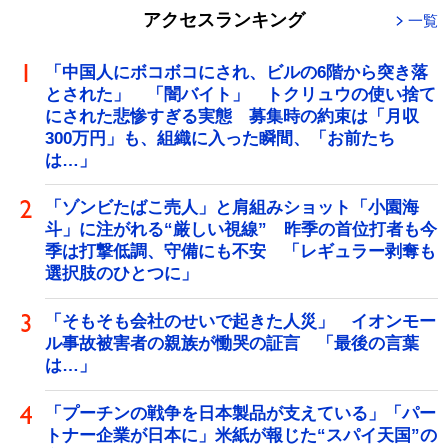
アクセスランキング
一覧
「中国人にボコボコにされ、ビルの6階から突き落
とされた」 「闇バイト」 トクリュウの使い捨て
にされた悲惨すぎる実態 募集時の約束は「月収
300万円」も、組織に入った瞬間、「お前たち
は…」
「ゾンビたばこ売人」と肩組みショット「小園海
斗」に注がれる“厳しい視線” 昨季の首位打者も今
季は打撃低調、守備にも不安 「レギュラー剥奪も
選択肢のひとつに」
「そもそも会社のせいで起きた人災」 イオンモー
ル事故被害者の親族が慟哭の証言 「最後の言葉
は…」
「プーチンの戦争を日本製品が支えている」「パー
トナー企業が日本に」米紙が報じた“スパイ天国”の