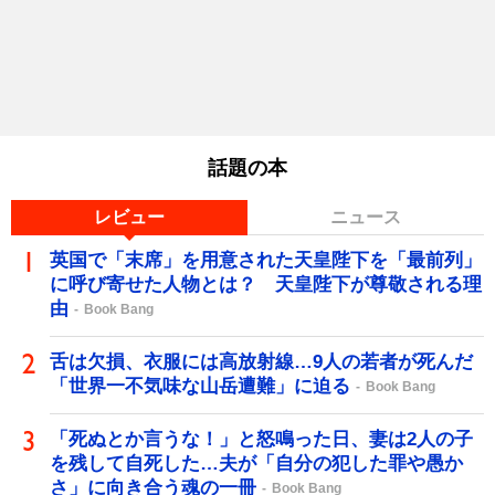
話題の本
レビュー
ニュース
英国で「末席」を用意された天皇陛下を「最前列」
に呼び寄せた人物とは？ 天皇陛下が尊敬される理
由
Book Bang
舌は欠損、衣服には高放射線…9人の若者が死んだ
「世界一不気味な山岳遭難」に迫る
Book Bang
「死ぬとか言うな！」と怒鳴った日、妻は2人の子
を残して自死した…夫が「自分の犯した罪や愚か
さ」に向き合う魂の一冊
Book Bang