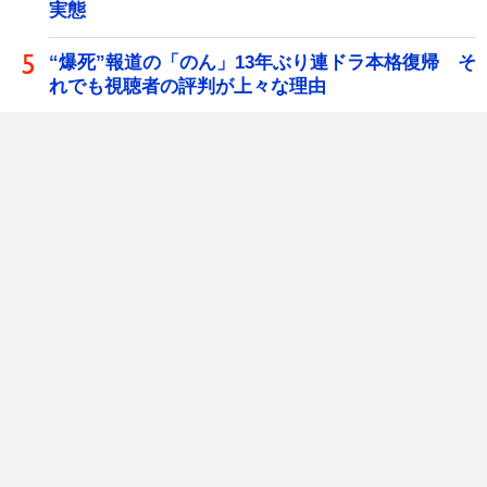
実態
“爆死”報道の「のん」13年ぶり連ドラ本格復帰 そ
れでも視聴者の評判が上々な理由