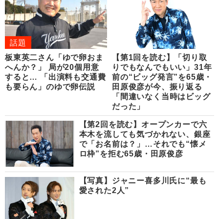
話題
板東英二さん「ゆで卵おま
【第1回を読む】「切り取
へんか？」 局が20個用意
りでもなんでもいい」31年
すると… 「出演料も交通費
前の“ビッグ発言”を65歳・
も要らん」のゆで卵伝説
田原俊彦が今、振り返る
「間違いなく当時はビッグ
だった」
【第2回を読む】オープンカーで六
本木を流しても気づかれない、銀座
で「お名前は？」…それでも“懐メ
ロ枠”を拒む65歳・田原俊彦
【写真】ジャニー喜多川氏に“最も
愛された2人”