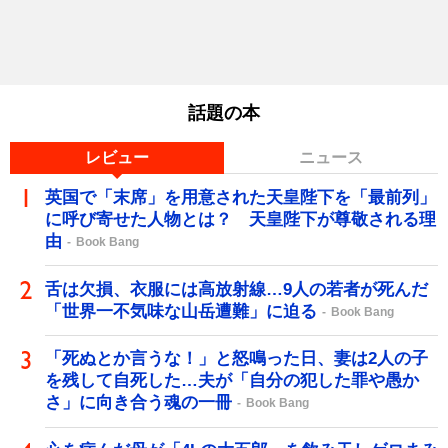
話題の本
レビュー
ニュース
英国で「末席」を用意された天皇陛下を「最前列」
に呼び寄せた人物とは？ 天皇陛下が尊敬される理
由
Book Bang
舌は欠損、衣服には高放射線…9人の若者が死んだ
「世界一不気味な山岳遭難」に迫る
Book Bang
「死ぬとか言うな！」と怒鳴った日、妻は2人の子
を残して自死した…夫が「自分の犯した罪や愚か
さ」に向き合う魂の一冊
Book Bang