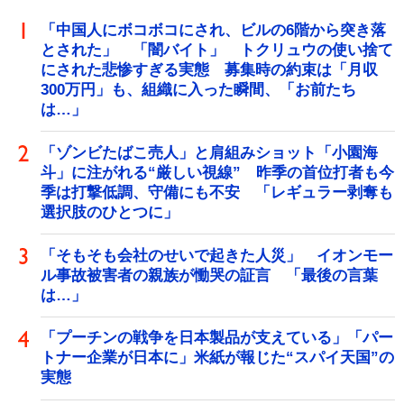
「中国人にボコボコにされ、ビルの6階から突き落
とされた」 「闇バイト」 トクリュウの使い捨て
にされた悲惨すぎる実態 募集時の約束は「月収
300万円」も、組織に入った瞬間、「お前たち
は…」
「ゾンビたばこ売人」と肩組みショット「小園海
斗」に注がれる“厳しい視線” 昨季の首位打者も今
季は打撃低調、守備にも不安 「レギュラー剥奪も
選択肢のひとつに」
「そもそも会社のせいで起きた人災」 イオンモー
ル事故被害者の親族が慟哭の証言 「最後の言葉
は…」
「プーチンの戦争を日本製品が支えている」「パー
トナー企業が日本に」米紙が報じた“スパイ天国”の
実態