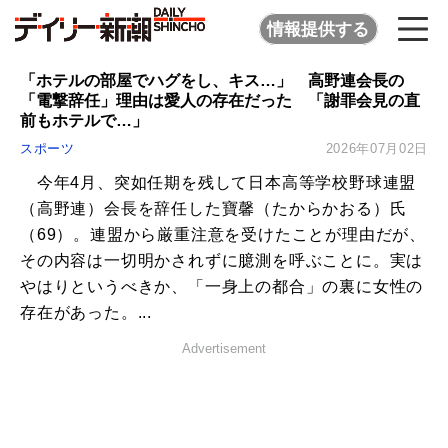
情報提供する
「ホテルの部屋でハグをし、キス…」 高野連会長の
「電撃辞任」理由は愛人の存在だった 「謝罪会見の直
前もホテルで…」
スポーツ
2026年07月02日
今年4月、突如任期を残して日本高等学校野球連盟
（高野連）会長を辞任した寶馨（たからかおる）氏
（69）。連盟から厳重注意を受けたことが理由だが、
その内容は一切明かされずに臆測を呼ぶことに。実は
やはりというべきか、「一身上の都合」の裏に女性の
存在があった。...
Advertisement