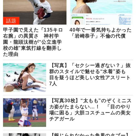
話題
甲子園で見えた「135キロ
40年で一番気持ちよかった
右腕」の異質さ 神村学
「岩崎恭子」不倫の代償
園・龍頭汰樹が“公立進学
校の雄”東筑打線を翻弄し
た理由
【写真】「セクシー過ぎない？」抜
群のスタイルで魅せる“水着”姿も
目を疑うほど美しい女性アスリート
7人
【写真30枚】“太もも”のぞくミニス
カ姿がたまらない…！ 「目のやり
場に困る」大胆コスチュームの美女
チアガール
【報じられなかった角界のタブー】