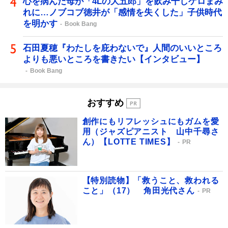
心を病んだ母が「4Lの大五郎」を飲み干しゲロまみ
れに…ノブコブ徳井が「感情を失くした」子供時代
を明かす
Book Bang
石田夏穂『わたしを庇わないで』人間のいいところ
よりも悪いところを書きたい【インタビュー】
Book Bang
おすすめ
創作にもリフレッシュにもガムを愛
用（ジャズピアニスト 山中千尋さ
ん）【LOTTE TIMES】
PR
【特別読物】「救うこと、救われる
こと」（17） 角田光代さん
PR