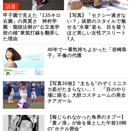
話題
甲子園で見えた「135キロ
【写真】「セクシー過ぎな
右腕」の異質さ 神村学
い？」抜群のスタイルで魅
園・龍頭汰樹が“公立進学
せる“水着”姿も 目を疑う
校の雄”東筑打線を翻弄し
ほど美しい女性アスリート
た理由
7人
40年で一番気持ちよかった「岩崎恭
子」不倫の代償
【写真30枚】“太もも”のぞくミニス
カ姿がたまらない…！ 「目のやり
場に困る」大胆コスチュームの美女
チアガール
【報じられなかった角界のタブー】
「貴ノ浪」が命を落とした午前10時
の“ホテル密会”