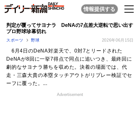
情報提供する
判定が覆ってサヨナラ DeNAの7点差大逆転で思い出す
プロ野球珍幕切れ
スポーツ
野球
2026年06月15日
6月4日のDeNA対楽天で、0対7とリードされた
DeNAが8回に一挙7得点で同点に追いつき、最終回に
劇的なサヨナラ勝ちを収めた。決着の場面では、代
走・三森大貴の本塁タッチアウトがリプレー検証でセ
ーフに覆った。...
Advertisement