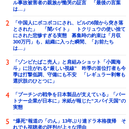
ル事故被害者の親族が慟哭の証言 「最後の言葉
は…」
「中国人にボコボコにされ、ビルの6階から突き落
とされた」 「闇バイト」 トクリュウの使い捨て
にされた悲惨すぎる実態 募集時の約束は「月収
300万円」も、組織に入った瞬間、「お前たち
は…」
「ゾンビたばこ売人」と肩組みショット「小園海
斗」に注がれる“厳しい視線” 昨季の首位打者も今
季は打撃低調、守備にも不安 「レギュラー剥奪も
選択肢のひとつに」
「プーチンの戦争を日本製品が支えている」「パー
トナー企業が日本に」米紙が報じた“スパイ天国”の
実態
“爆死”報道の「のん」13年ぶり連ドラ本格復帰 そ
れでも視聴者の評判が上々な理由