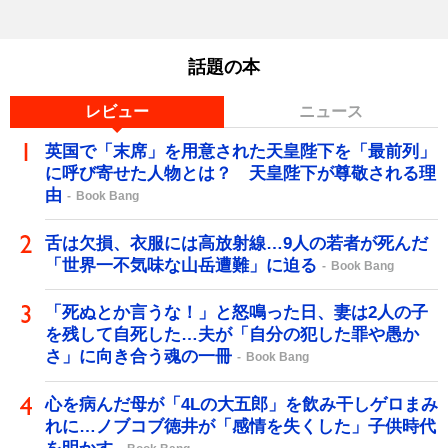
話題の本
レビュー
ニュース
英国で「末席」を用意された天皇陛下を「最前列」
に呼び寄せた人物とは？ 天皇陛下が尊敬される理
由
Book Bang
舌は欠損、衣服には高放射線…9人の若者が死んだ
「世界一不気味な山岳遭難」に迫る
Book Bang
「死ぬとか言うな！」と怒鳴った日、妻は2人の子
を残して自死した…夫が「自分の犯した罪や愚か
さ」に向き合う魂の一冊
Book Bang
心を病んだ母が「4Lの大五郎」を飲み干しゲロまみ
れに…ノブコブ徳井が「感情を失くした」子供時代