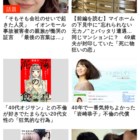
話題
「そもそも会社のせいで起
【前編を読む】マイホーム
きた人災」 イオンモール
の下見中に“忘れられない
事故被害者の親族が慟哭の
元カノ”とバッタリ遭遇…
証言 「最後の言葉は…」
同じマンションに？ 49歳
夫が封印していた「死に物
狂いの恋」
「40代オジサン」との不倫
40年で一番気持ちよかった
が好きでたまらない20代女
「岩崎恭子」不倫の代償
性の「狂気的な行為」