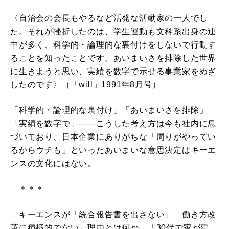
〈自治会の会長もやるなど活発な活動家の一人でし
た。それが挫折したのは、学生運動も文科系出身の連
中が多く、科学的・論理的な裏付けをしないで行動す
ることを知ったことです。あいまいさを排除した世界
に生きようと思い、実績を数字で示せる事業家をめざ
したのです〉（「will」1991年8月号）
「科学的・論理的な裏付け」「あいまいさを排除」
「実績を数字で」――こうした考え方は今も社内に息
づいており、日本企業にありがちな「周りがやってい
るからウチも」といったあいまいな意思決定はキーエ
ンスの文化にはない。
＊＊＊
キーエンスが「統合報告書を出さない」「働き方改
革に積極的でない」理由とは何か。「30代で家が建