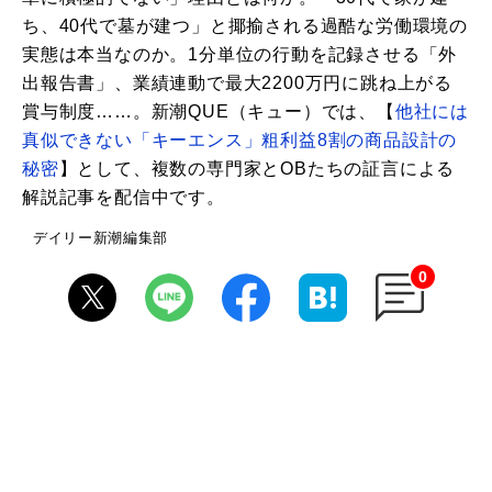
ち、40代で墓が建つ」と揶揄される過酷な労働環境の
実態は本当なのか。1分単位の行動を記録させる「外
出報告書」、業績連動で最大2200万円に跳ね上がる
賞与制度……。新潮QUE（キュー）では、【
他社には
真似できない「キーエンス」粗利益8割の商品設計の
秘密
】として、複数の専門家とOBたちの証言による
解説記事を配信中です。
デイリー新潮編集部
0