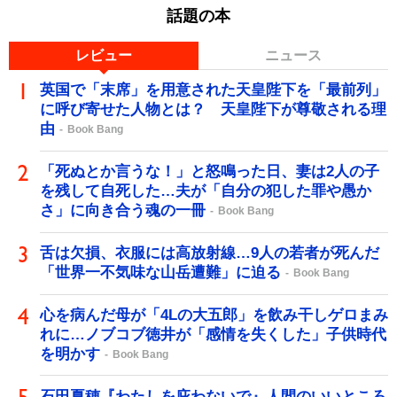
話題の本
レビュー
ニュース
英国で「末席」を用意された天皇陛下を「最前列」
に呼び寄せた人物とは？ 天皇陛下が尊敬される理
由
Book Bang
「死ぬとか言うな！」と怒鳴った日、妻は2人の子
を残して自死した…夫が「自分の犯した罪や愚か
さ」に向き合う魂の一冊
Book Bang
舌は欠損、衣服には高放射線…9人の若者が死んだ
「世界一不気味な山岳遭難」に迫る
Book Bang
心を病んだ母が「4Lの大五郎」を飲み干しゲロまみ
れに…ノブコブ徳井が「感情を失くした」子供時代
を明かす
Book Bang
石田夏穂『わたしを庇わないで』人間のいいところ