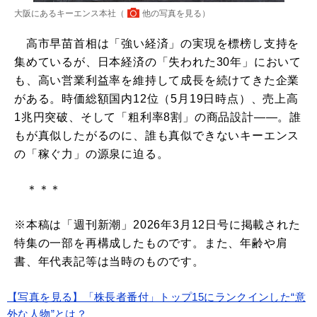
大阪にあるキーエンス本社（
他の写真を見る
）
高市早苗首相は「強い経済」の実現を標榜し支持を
集めているが、日本経済の「失われた30年」において
も、高い営業利益率を維持して成長を続けてきた企業
がある。時価総額国内12位（5月19日時点）、売上高
1兆円突破、そして「粗利率8割」の商品設計――。誰
もが真似したがるのに、誰も真似できないキーエンス
の「稼ぐ力」の源泉に迫る。
＊＊＊
※本稿は「週刊新潮」2026年3月12日号に掲載された
特集の一部を再構成したものです。また、年齢や肩
書、年代表記等は当時のものです。
【写真を見る】「株長者番付」トップ15にランクインした“意
外な人物”とは？