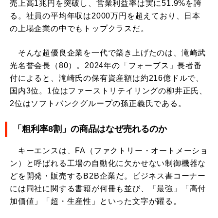
売上高1兆円を突破し、営業利益率は実に51.9%を誇
る。社員の平均年収は2000万円を超えており、日本
の上場企業の中でもトップクラスだ。
そんな超優良企業を一代で築き上げたのは、滝崎武
光名誉会長（80）。2024年の「フォーブス」長者番
付によると、滝崎氏の保有資産額は約216億ドルで、
国内3位。1位はファーストリテイリングの柳井正氏、
2位はソフトバンクグループの孫正義氏である。
「粗利率8割」の商品はなぜ売れるのか
キーエンスは、FA（ファクトリー・オートメーショ
ン）と呼ばれる工場の自動化に欠かせない制御機器な
どを開発・販売するB2B企業だ。ビジネス書コーナー
には同社に関する書籍が何冊も並び、「最強」「高付
加価値」「超・生産性」といった文字が躍る。