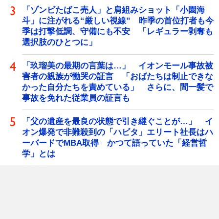
「ゾンビたばこ売人」と肩組みショット「小園海
斗」に注がれる“厳しい視線” 昨季の首位打者も今
季は打撃低調、守備にも不安 「レギュラー剥奪も
選択肢のひとつに」
「玖瑠美の最期の言葉は…」 イオンモール事故被
害者の親族が慟哭の証言 「おばたちは制止できな
かった自分たちを責めている」 さらに、間一髪で
事故を免れた従業員の証言も
「父の遺産を最良の状態で引き継ぐことが…」 イ
オン爆発で非難殺到の「ハビタ」エリート社長はハ
ーバードでMBA取得 かつて語っていた「経営哲
学」とは