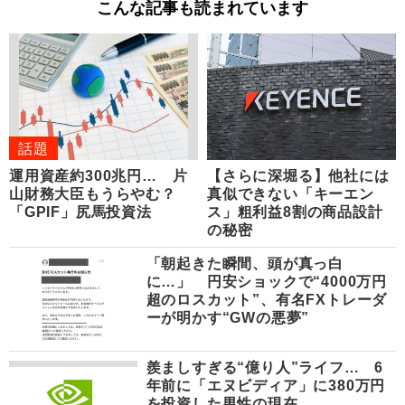
こんな記事も読まれています
話題
運用資産約300兆円… 片
【さらに深堀る】他社には
山財務大臣もうらやむ？
真似できない「キーエン
「GPIF」尻馬投資法
ス」粗利益8割の商品設計
の秘密
「朝起きた瞬間、頭が真っ白
に…」 円安ショックで“4000万円
超のロスカット”、有名FXトレーダ
ーが明かす“GWの悪夢”
羨ましすぎる“億り人”ライフ… 6
年前に「エヌビディア」に380万円
を投資した男性の現在