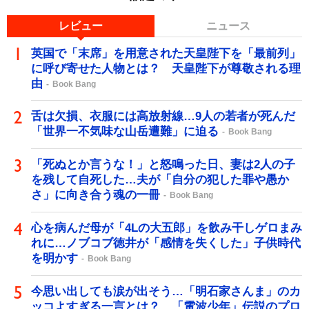
レビュー
ニュース
英国で「末席」を用意された天皇陛下を「最前列」
に呼び寄せた人物とは？ 天皇陛下が尊敬される理
由
Book Bang
舌は欠損、衣服には高放射線…9人の若者が死んだ
「世界一不気味な山岳遭難」に迫る
Book Bang
「死ぬとか言うな！」と怒鳴った日、妻は2人の子
を残して自死した…夫が「自分の犯した罪や愚か
さ」に向き合う魂の一冊
Book Bang
心を病んだ母が「4Lの大五郎」を飲み干しゲロまみ
れに…ノブコブ徳井が「感情を失くした」子供時代
を明かす
Book Bang
今思い出しても涙が出そう…「明石家さんま」のカ
ッコよすぎる一言とは？ 「電波少年」伝説のプロ