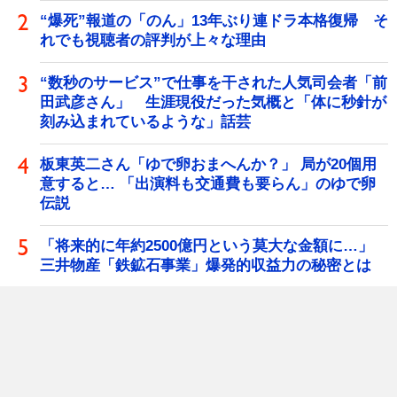
“爆死”報道の「のん」13年ぶり連ドラ本格復帰 そ
れでも視聴者の評判が上々な理由
“数秒のサービス”で仕事を干された人気司会者「前
田武彦さん」 生涯現役だった気概と「体に秒針が
刻み込まれているような」話芸
板東英二さん「ゆで卵おまへんか？」 局が20個用
意すると… 「出演料も交通費も要らん」のゆで卵
伝説
「将来的に年約2500億円という莫大な金額に…」
三井物産「鉄鉱石事業」爆発的収益力の秘密とは