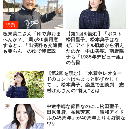
話題
板東英二さん「ゆで卵おま
【第1回を読む】「ポスト
へんか？」 局が20個用意
松田聖子」松本典子はな
すると… 「出演料も交通費
ぜ、アイドル戦線から消え
も要らん」のゆで卵伝説
たのか 中山美穂、南野陽
子ら「1985年デビュー組」
の苦悩
【第2回を読む】「水着やレオター
ドのコントはちょっと恥ずかしく
て…」松本典子、楽屋で直談判 志
村けんさんの“答え”とは
中途半端な節目なのに…松田聖子、
田原俊彦、柏原芳恵 「昭和アイド
ルの45周年」が40周年よりも好調な
ワケ